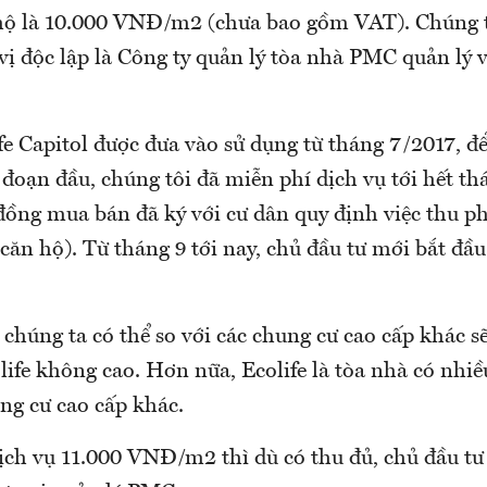
hộ là 10.000 VNĐ/m2 (chưa bao gồm VAT). Chúng t
vị độc lập là Công ty quản lý tòa nhà PMC quản lý 
e Capitol được đưa vào sử dụng từ tháng 7/2017, để
 đoạn đầu, chúng tôi đã miễn phí dịch vụ tới hết t
ồng mua bán đã ký với cư dân quy định việc thu phí
căn hộ). Từ tháng 9 tới nay, chủ đầu tư mới bắt đầ
chúng ta có thể so với các chung cư cao cấp khác sẽ
life không cao. Hơn nữa, Ecolife là tòa nhà có nhiề
ng cư cao cấp khác.
ịch vụ 11.000 VNĐ/m2 thì dù có thu đủ, chủ đầu tư