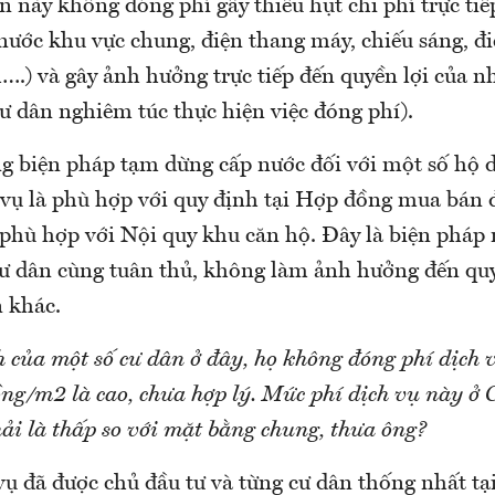
n này không đóng phí gây thiếu hụt chi phí trực ti
 nước khu vực chung, điện thang máy, chiếu sáng, đ
h….) và gây ảnh hưởng trực tiếp đến quyền lợi của 
ư dân nghiêm túc thực hiện việc đóng phí).
ng biện pháp tạm dừng cấp nước đối với một số hộ
 vụ là phù hợp với quy định tại Hợp đồng mua bán đ
phù hợp với Nội quy khu căn hộ. Đây là biện phá
cư dân cùng tuân thủ, không làm ảnh hưởng đến qu
n khác.
 của một số cư dân ở đây, họ không đóng phí dịch v
ng/m2 là cao, chưa hợp lý. Mức phí dịch vụ này ở 
ải là thấp so với mặt bằng chung, thưa ông?
vụ đã được chủ đầu tư và từng cư dân thống nhất t