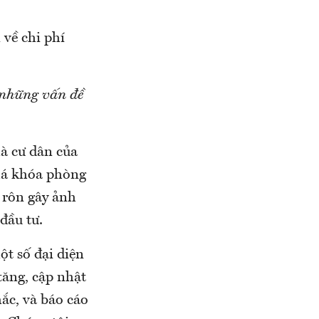
 về chi phí
 những vấn đề
là cư dân của
há khóa phòng
 rôn gây ảnh
đầu tư.
ột số đại diện
 tăng, cập nhật
mắc, và báo cáo