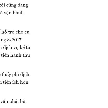
ôi cũng đang
và vận hành
 hỗ trợ cho cư
háng 8/2017
 dịch vụ kể từ
u tiến hành thu
 thấy phí dịch
u tiện ích hơn
 vẫn phải bù