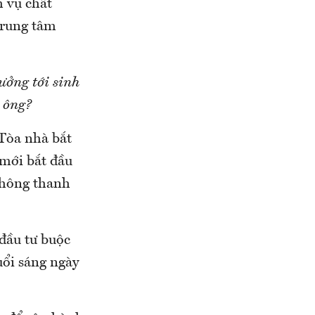
 vụ chất
trung tâm
ưởng tới sinh
 ông?
 Tòa nhà bắt
 mới bắt đầu
không thanh
 đầu tư buộc
uổi sáng ngày