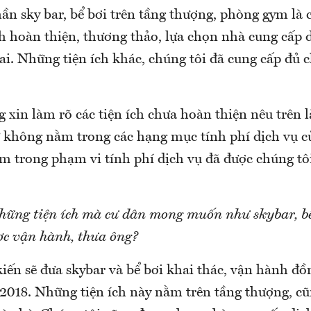
ần sky bar, bể bơi trên tầng thượng, phòng gym là 
h hoàn thiện, thương thảo, lựa chọn nhà cung cấp d
hai. Những tiện ích khác, chúng tôi đã cung cấp đủ 
 xin làm rõ các tiện ích chưa hoàn thiện nêu trên 
ứ không nằm trong các hạng mục tính phí dịch vụ c
ằm trong phạm vi tính phí dịch vụ đã được chúng tô
hững tiện ích mà cư dân mong muốn như skybar, bể
ợc vận hành, thưa ông?
iến sẽ đưa skybar và bể bơi khai thác, vận hành đồ
2018. Những tiện ích này nằm trên tầng thượng, cũ