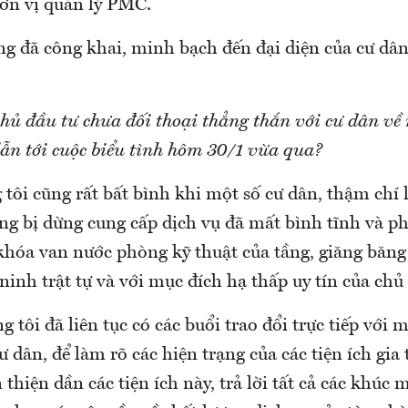
đơn vị quản lý PMC.
g đã công khai, minh bạch đến đại diện của cư dân
chủ đầu tư chưa đối thoại thẳng thắn với cư dân về
ẫn tới cuộc biểu tình hôm 30/1 vừa qua?
tôi cũng rất bất bình khi một số cư dân, thậm chí 
g bị dừng cung cấp dịch vụ đã mất bình tĩnh và p
 khóa van nước phòng kỹ thuật của tầng, giăng băng
inh trật tự và với mục đích hạ thấp uy tín của chủ 
g tôi đã liên tục có các buổi trao đổi trực tiếp với m
ư dân, để làm rõ các hiện trạng của các tiện ích gia
thiện dần các tiện ích này, trả lời tất cả các khúc 