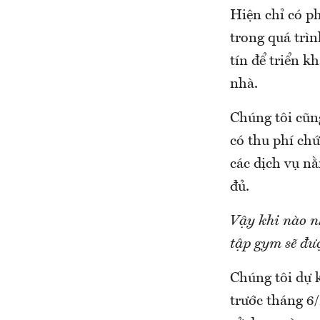
Hiện chỉ có ph
trong quá trìn
tín để triển k
nhà.
Chúng tôi cũng
có thu phí ch
các dịch vụ n
đủ.
Vậy khi nào n
tập gym sẽ đư
Chúng tôi dự k
trước tháng 6/