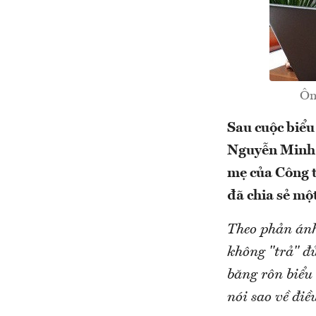
Ôn
Sau cuộc biểu
Nguyễn Minh 
mẹ của Công t
đã chia sẻ mộ
Theo phản ánh
không "trả" đ
băng rôn biểu
nói sao về điề