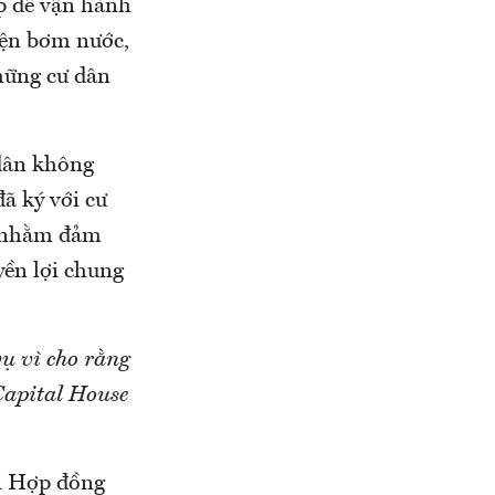
ếp để vận hành
iện bơm nước,
những cư dân
 dân không
ã ký với cư
p nhằm đảm
yền lợi chung
ụ vì cho rằng
Capital House
ại Hợp đồng