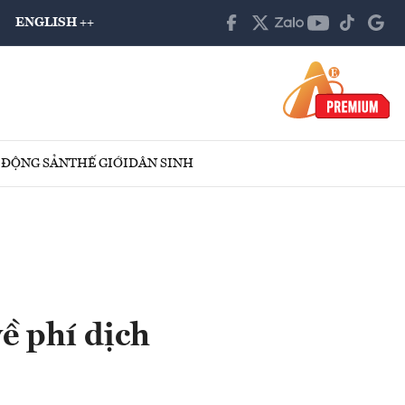
ENGLISH ++
 ĐỘNG SẢN
THẾ GIỚI
DÂN SINH
về phí dịch