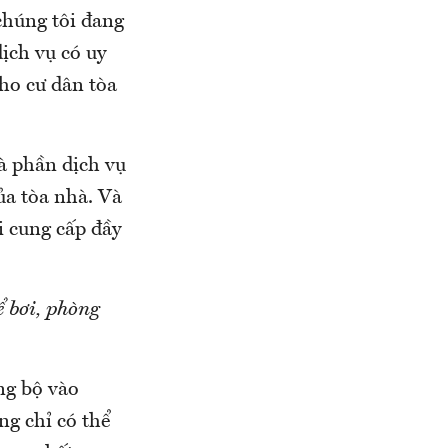
chúng tôi đang
ịch vụ có uy
cho cư dân tòa
là phần dịch vụ
ủa tòa nhà. Và
i cung cấp đầy
 bơi, phòng
ng bộ vào
ng chỉ có thể