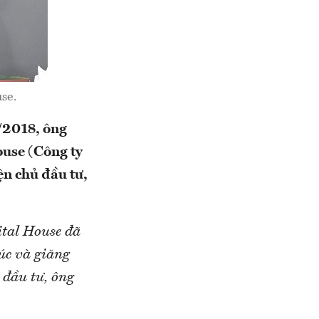
se.
1/2018, ông
use (Công ty
ện chủ đầu tư,
ital House đã
úc và giăng
 đầu tư, ông