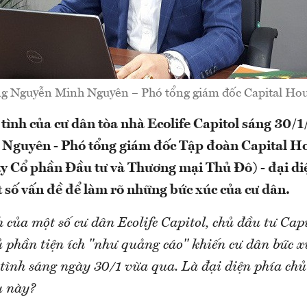
g Nguyễn Minh Nguyên – Phó tổng giám đốc Capital Hou
 tình của cư dân tòa nhà Ecolife Capitol sáng 30/
Nguyên - Phó tổng giám đốc Tập đoàn Capital Ho
y Cổ phần Đầu tư và Thương mại Thủ Đô) - đại di
t số vấn đề để làm rõ những bức xúc của cư dân.
 của một số cư dân Ecolife Capitol, chủ đầu tư Cap
ủ phần tiện ích "như quảng cáo" khiến cư dân bức x
 tình sáng ngày 30/1 vừa qua. Là đại diện phía chủ
u này?