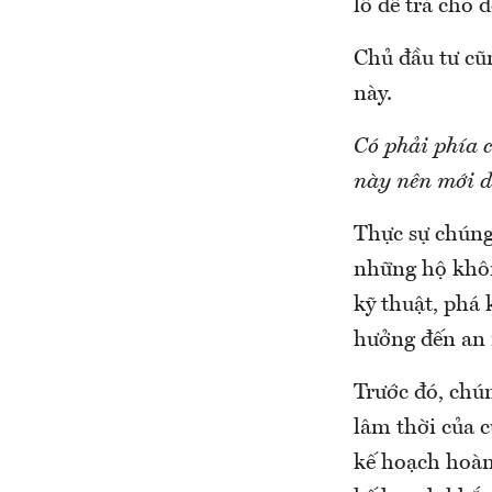
lỗ để trả cho 
Chủ đầu tư cũn
này.
Có phải phía 
này nên mới d
Thực sự chúng 
những hộ khôn
kỹ thuật, phá
hưởng đến an n
Trước đó, chún
lâm thời của c
kế hoạch hoàn 