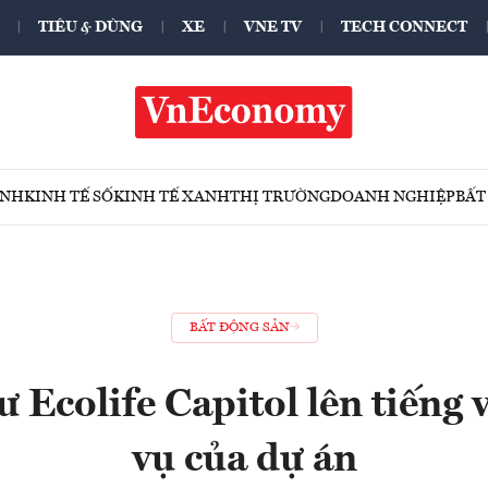
TIÊU & DÙNG
XE
VNE TV
TECH CONNECT
ÍNH
KINH TẾ SỐ
KINH TẾ XANH
THỊ TRƯỜNG
DOANH NGHIỆP
BẤT
BẤT ĐỘNG SẢN
 Ecolife Capitol lên tiếng 
vụ của dự án