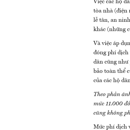
Việc các hộ dâ
tòa nhà (điện
lễ tân, an nin
khác (những c
Và việc áp dụ
đóng phí dịch
dân cũng như 
bảo toàn thể 
của các hộ dâ
Theo phản ánh
mức 11.000 đồ
cũng không ph
Mức phí dịch 