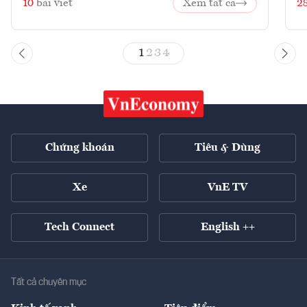
10
bài viết
Xem tất cả
2
1
2
3
4
Chứng khoán
Tiêu & Dùng
Xe
VnE TV
Tech Connect
English ++
Tất cả chuyên mục