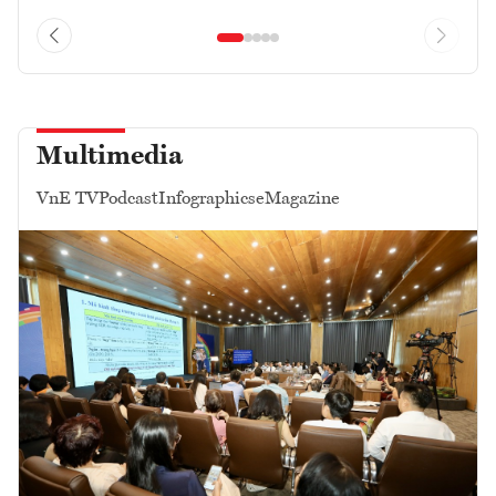
Multimedia
VnE TV
Podcast
Infographics
eMagazine