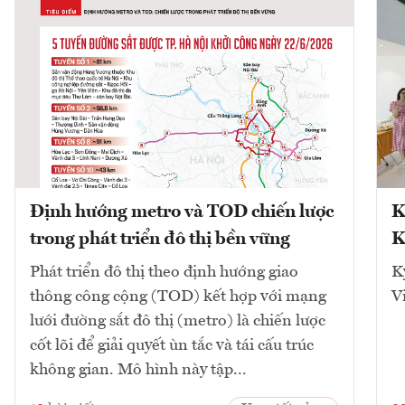
Định hướng metro và TOD chiến lược
K
trong phát triển đô thị bền vững
K
Phát triển đô thị theo định hướng giao
K
thông công cộng (TOD) kết hợp với mạng
V
lưới đường sắt đô thị (metro) là chiến lược
cốt lõi để giải quyết ùn tắc và tái cấu trúc
không gian. Mô hình này tập...