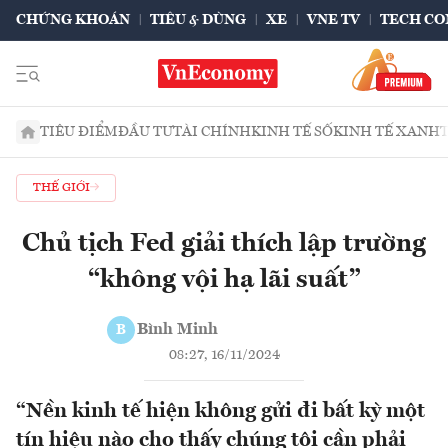
CHỨNG KHOÁN
TIÊU & DÙNG
XE
VNE TV
TECH CO
TIÊU ĐIỂM
ĐẦU TƯ
TÀI CHÍNH
KINH TẾ SỐ
KINH TẾ XANH
THẾ GIỚI
Chủ tịch Fed giải thích lập trường
“không vội hạ lãi suất”
Bình Minh
B
08:27, 16/11/2024
“Nền kinh tế hiện không gửi đi bất kỳ một
tín hiệu nào cho thấy chúng tôi cần phải