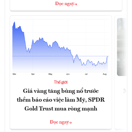
Đọc ngay
Thế giới
Giá vàng tăng bùng nổ trước
Mỹ 
thềm báo cáo việc làm Mỹ, SPDR
Gold Trust mua ròng mạnh
Đọc ngay