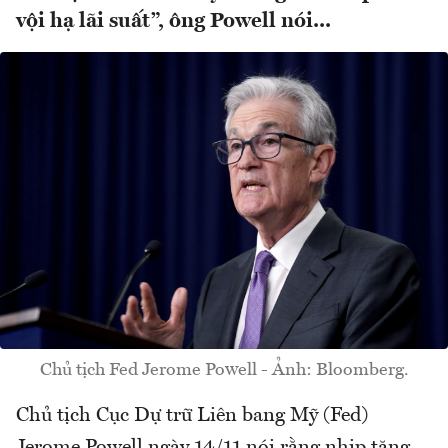
vội hạ lãi suất”, ông Powell nói...
Chủ tịch Fed Jerome Powell - Ảnh: Bloomberg.
Chủ tịch Cục Dự trữ Liên bang Mỹ (Fed)
Jerome Powell ngày 14/11 nói rằng nhịp tăng