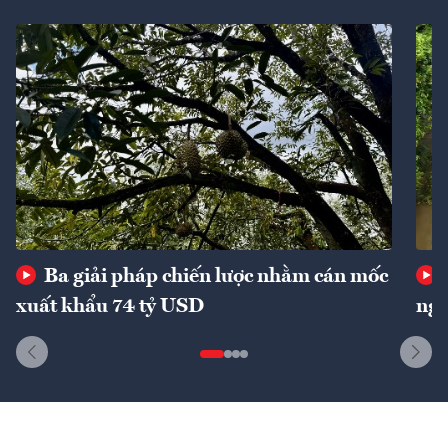
Ba giải pháp chiến lược nhằm cán mốc
xuất khẩu 74 tỷ USD
ngu