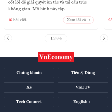
cốt lõi để giải quyết ùn tắc và tái cấu trúc
không gian. Mô hình này tập...
10
bài viết
Xem tất cả
2
1
2
3
4
Chứng khoán
Tiêu & Dùng
Xe
VnE TV
Tech Connect
English ++