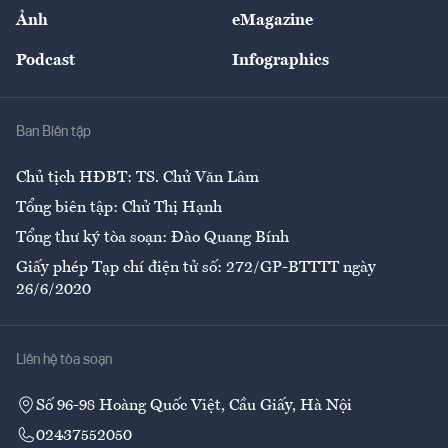
Sự kiện
Nhân lực
Ảnh
eMagazine
Đẹp +
An sinh
Podcast
Infographics
Giải trí
Y tế
Nhà
Ban Biên tập
Ẩm thực
Chủ tịch HĐBT: TS. Chử Văn Lâm
Tổng biên tập: Chử Thị Hạnh
Tổng thư ký tòa soạn: Đào Quang Bính
Giấy phép Tạp chí điện tử số: 272/GP-BTTTT ngày
26/6/2020
Liên hệ tòa soạn
Số 96-98 Hoàng Quốc Việt, Cầu Giấy, Hà Nội
02437552050