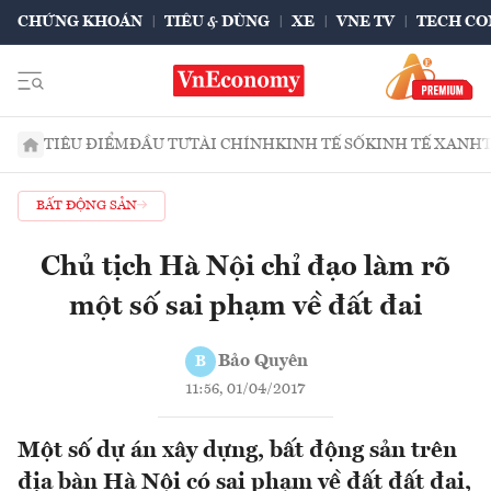
CHỨNG KHOÁN
TIÊU & DÙNG
XE
VNE TV
TECH CO
TIÊU ĐIỂM
ĐẦU TƯ
TÀI CHÍNH
KINH TẾ SỐ
KINH TẾ XANH
BẤT ĐỘNG SẢN
Chủ tịch Hà Nội chỉ đạo làm rõ
một số sai phạm về đất đai
Bảo Quyên
B
11:56, 01/04/2017
Một số dự án xây dựng, bất động sản trên
địa bàn Hà Nội có sai phạm về đất đất đai,