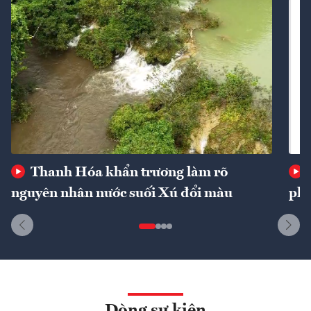
Thanh Hóa khẩn trương làm rõ
nguyên nhân nước suối Xú đổi màu
phí