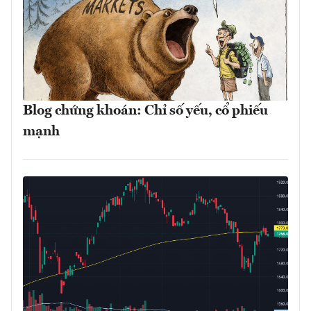
Blog chứng khoán: Chỉ số yếu, cổ phiếu
mạnh