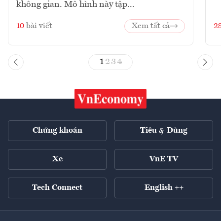
không gian. Mô hình này tập...
10
bài viết
Xem tất cả
2
1
2
3
4
Chứng khoán
Tiêu & Dùng
Xe
VnE TV
Tech Connect
English ++