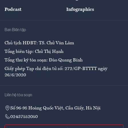
Đẹp +
An sinh
Podcast
Infographics
Giải trí
Y tế
Nhà
Ban Biên tập
Ẩm thực
Chủ tịch HĐBT: TS. Chử Văn Lâm
Tổng biên tập: Chử Thị Hạnh
Tổng thư ký tòa soạn: Đào Quang Bính
Giấy phép Tạp chí điện tử số: 272/GP-BTTTT ngày
26/6/2020
Liên hệ tòa soạn
Số 96-98 Hoàng Quốc Việt, Cầu Giấy, Hà Nội
02437552050