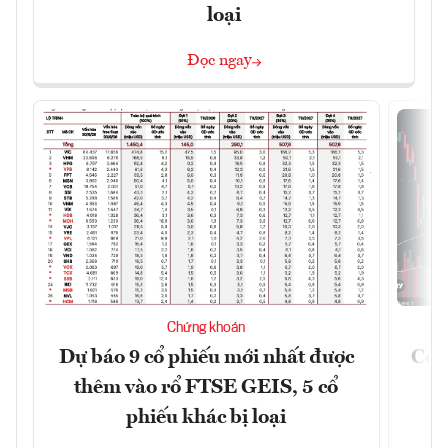
loại
Đọc ngay
Chứng khoán
Dự báo 9 cổ phiếu mới nhất được
Có t
thêm vào rổ FTSE GEIS, 5 cổ
phiếu khác bị loại