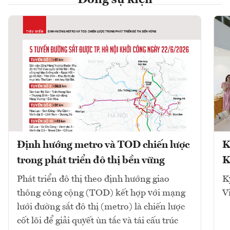
Dòng sự kiện
Định hướng metro và TOD chiến lược
K
trong phát triển đô thị bền vững
K
Phát triển đô thị theo định hướng giao
K
thông công cộng (TOD) kết hợp với mạng
V
lưới đường sắt đô thị (metro) là chiến lược
cốt lõi để giải quyết ùn tắc và tái cấu trúc