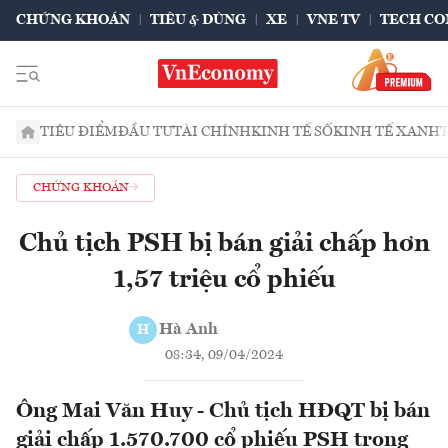
CHỨNG KHOÁN
TIÊU & DÙNG
XE
VNE TV
TECH CO
TIÊU ĐIỂM
ĐẦU TƯ
TÀI CHÍNH
KINH TẾ SỐ
KINH TẾ XANH
CHỨNG KHOÁN
Chủ tịch PSH bị bán giải chấp hơn
1,57 triệu cổ phiếu
Hà Anh
H
08:34, 09/04/2024
Ông Mai Văn Huy - Chủ tịch HĐQT bị bán
giải chấp 1.570.700 cổ phiếu PSH trong