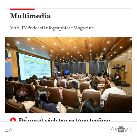
Multimedia
VnE TV
Podcast
Infographics
eMagazine
Để quyết sách tạo ra tăng trưởng:
Nâng cao hiệu quả tổ chức thực hiện các