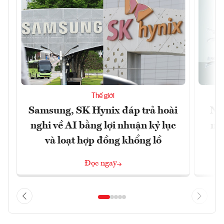
Thế giới
Samsung, SK Hynix đáp trả hoài
Nhữ
nghi về AI bằng lợi nhuận kỷ lục
mộ
và loạt hợp đồng khổng lồ
Đọc ngay