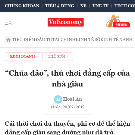
CHỨNG KHOÁN
TIÊU & DÙNG
XE
VNE TV
TECH CO
TIÊU ĐIỂM
ĐẦU TƯ
TÀI CHÍNH
KINH TẾ SỐ
KINH TẾ XANH
KINH DOANH
THẾ GIỚI
“Chúa đảo”, thú chơi đẳng cấp của
nhà giàu
Hoài An
H
14:35, 25/07/2012
Cái thời chơi du thuyền, phi cơ để thể hiện
đẳng cấp giàu sang dường như đã trở