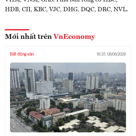
VHM, VNM, GAS. Phía bán ròng có HBC,
HDB, CII, KBC, VJC, DHG, DQC, DRC, NVL.
Mới nhất trên
VnEconomy
Bất động sản
18:37, 08/08/2026