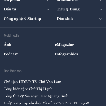
Ấn phẩm
Multimedia
Khung pháp lý
Start-up
Dự án
Công nghiệp
Chuyển động 24h
Đối thoại
The Guide
Video
Đầu tư
Tiêu & Dùng
Quản trị số
Cafe BĐS
Thị trường
Kinh doanh
Kết nối
Tạp chí kinh tế Việt Nam
eMagazine
Nhà đầu tư
Du lịch
Công nghệ & Startup
Dân sinh
Tư vấn
Nông sản
Doanh nhân
Tư vấn Tiêu & Dùng
Infographics
Hạ tầng
Sức khỏe
Khung pháp lý
Doanh nghiệp
Địa phương
Thị trường
Bảo hiểm
Multimedia
Sự kiện
Nhân lực
Ảnh
eMagazine
Đẹp +
An sinh
Podcast
Infographics
Giải trí
Y tế
Nhà
Ban Biên tập
Ẩm thực
Chủ tịch HĐBT: TS. Chử Văn Lâm
Tổng biên tập: Chử Thị Hạnh
Tổng thư ký tòa soạn: Đào Quang Bính
Giấy phép Tạp chí điện tử số: 272/GP-BTTTT ngày