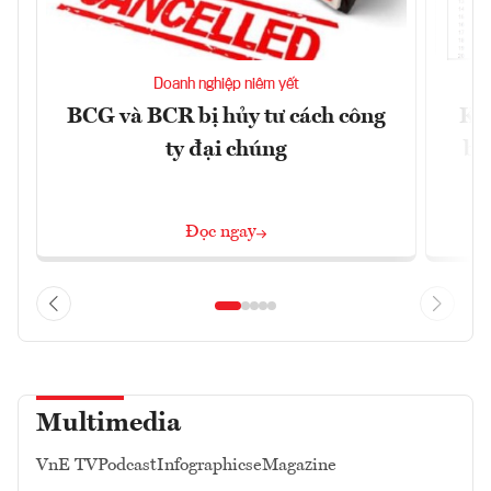
Doanh nghiệp niêm yết
BCG và BCR bị hủy tư cách công
Kh
ty đại chúng
ba
Đọc ngay
Multimedia
VnE TV
Podcast
Infographics
eMagazine