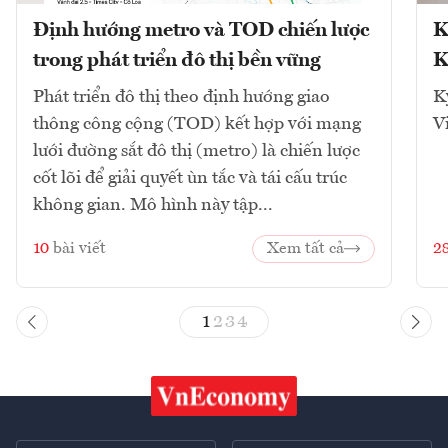
Định hướng metro và TOD chiến lược
K
trong phát triển đô thị bền vững
K
Phát triển đô thị theo định hướng giao
K
thông công cộng (TOD) kết hợp với mạng
V
lưới đường sắt đô thị (metro) là chiến lược
cốt lõi để giải quyết ùn tắc và tái cấu trúc
không gian. Mô hình này tập...
10
bài viết
Xem tất cả
2
1
2
3
4