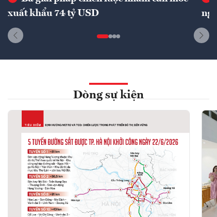
xuất khẩu 74 tỷ USD
ngu
Dòng sự kiện