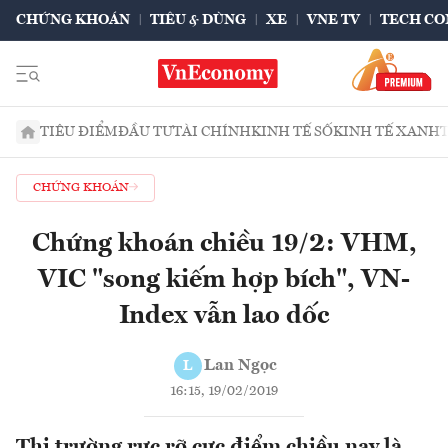
CHỨNG KHOÁN
TIÊU & DÙNG
XE
VNE TV
TECH CO
TIÊU ĐIỂM
ĐẦU TƯ
TÀI CHÍNH
KINH TẾ SỐ
KINH TẾ XANH
CHỨNG KHOÁN
Chứng khoán chiều 19/2: VHM,
VIC "song kiếm hợp bích", VN-
Index vẫn lao dốc
Lan Ngọc
L
16:15, 19/02/2019
Thị trường rực rỡ cực điểm chiều nay là