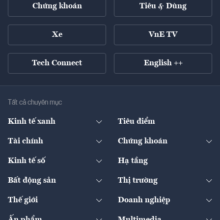
Chứng khoán
Tiêu & Dùng
Xe
VnE TV
Tech Connect
English ++
Tất cả chuyên mục
Kinh tế xanh
Tiêu điểm
Chuyển động xanh
Tài chính
Chứng khoán
Pháp lý
Ngân hàng
Doanh nghiệp niêm yết
Kinh tế số
Hạ tầng
Thương hiệu xanh
Thị trường vốn
Thị trường
Sản phẩm - Thị trường
Bất động sản
Thị trường
Diễn đàn
Thuế
Đầu tư
Tài sản số
Chính sách
Xuất nhập khẩu
Thế giới
Doanh nghiệp
Bảo hiểm
Quốc tế
Dịch vụ số
Thị trường
Khung pháp lý
Kinh tế
Chuyển động