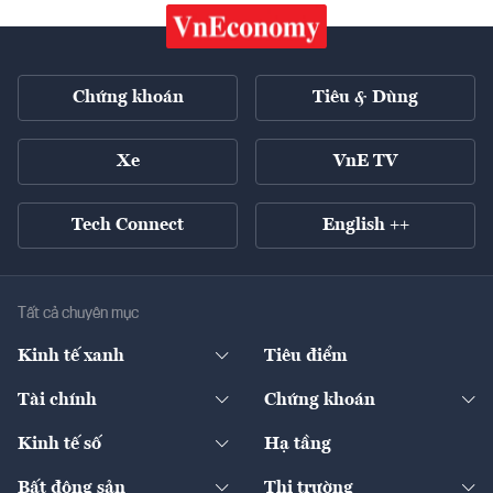
Chứng khoán
Tiêu & Dùng
Xe
VnE TV
Tech Connect
English ++
Tất cả chuyên mục
Kinh tế xanh
Tiêu điểm
Chuyển động xanh
Tài chính
Chứng khoán
Pháp lý
Ngân hàng
Doanh nghiệp niêm yết
Kinh tế số
Hạ tầng
Thương hiệu xanh
Thị trường vốn
Thị trường
Sản phẩm - Thị trường
Bất động sản
Thị trường