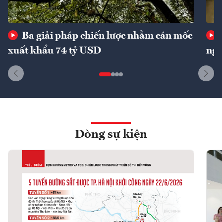
Ba giải pháp chiến lược nhằm cán mốc
xuất khẩu 74 tỷ USD
ngu
Dòng sự kiện