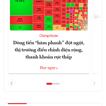
T
Chứng khoán
t
Dòng tiền “hãm phanh” đột ngột,
thị trường điều chỉnh diện rộng,
thanh khoản cực thấp
Đọc ngay