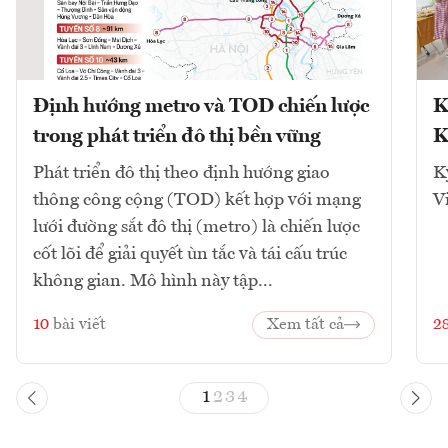
Định hướng metro và TOD chiến lược
K
trong phát triển đô thị bền vững
K
Phát triển đô thị theo định hướng giao
K
thông công cộng (TOD) kết hợp với mạng
V
lưới đường sắt đô thị (metro) là chiến lược
cốt lõi để giải quyết ùn tắc và tái cấu trúc
không gian. Mô hình này tập...
10
bài viết
Xem tất cả
2
1
2
3
4