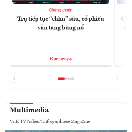
Chứng khoán
Trụ tiếp tục “chìm” sâu, cổ phiếu
Chứ
vẫn tăng bùng nổ
chá
Đọc ngay
Multimedia
VnE TV
Podcast
Infographics
eMagazine