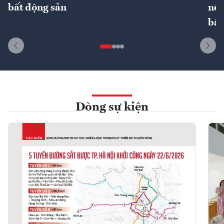
bất động sản
nôn
bất
Dòng sự kiện