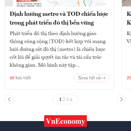
Định hướng metro và TOD chiến lược
K
trong phát triển đô thị bền vững
K
Phát triển đô thị theo định hướng giao
K
thông công cộng (TOD) kết hợp với mạng
V
lưới đường sắt đô thị (metro) là chiến lược
cốt lõi để giải quyết ùn tắc và tái cấu trúc
không gian. Mô hình này tập...
10
bài viết
Xem tất cả
2
1
2
3
4