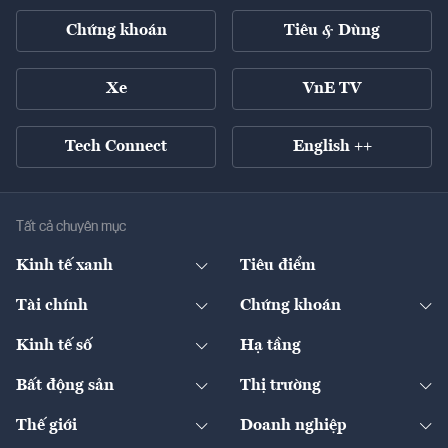
Chứng khoán
Tiêu & Dùng
Xe
VnE TV
Tech Connect
English ++
Tất cả chuyên mục
Kinh tế xanh
Tiêu điểm
Chuyển động xanh
Tài chính
Chứng khoán
Pháp lý
Ngân hàng
Doanh nghiệp niêm yết
Kinh tế số
Hạ tầng
Thương hiệu xanh
Thị trường vốn
Thị trường
Sản phẩm - Thị trường
Bất động sản
Thị trường
Diễn đàn
Thuế
Đầu tư
Tài sản số
Chính sách
Xuất nhập khẩu
Thế giới
Doanh nghiệp
Bảo hiểm
Quốc tế
Dịch vụ số