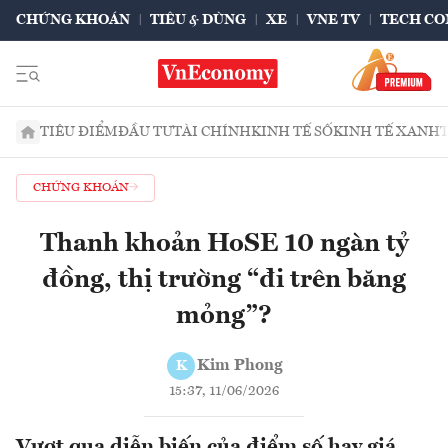
CHỨNG KHOÁN
TIÊU & DÙNG
XE
VNE TV
TECH CO
TIÊU ĐIỂM
ĐẦU TƯ
TÀI CHÍNH
KINH TẾ SỐ
KINH TẾ XANH
CHỨNG KHOÁN
Thanh khoản HoSE 10 ngàn tỷ
đồng, thị trường “đi trên băng
mỏng”?
Kim Phong
K
15:37, 11/06/2026
Vượt qua diễn biến của điểm số hay giá,