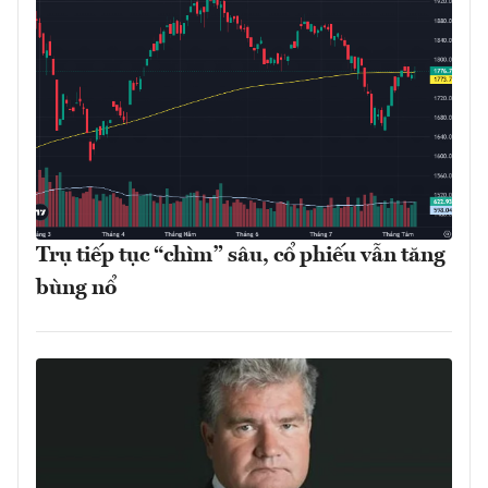
Trụ tiếp tục “chìm” sâu, cổ phiếu vẫn tăng
bùng nổ