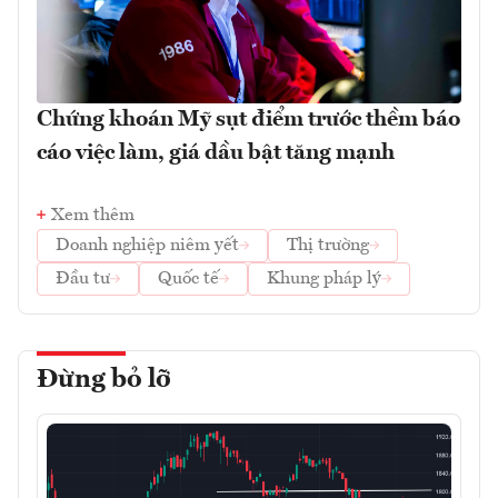
Chứng khoán Mỹ sụt điểm trước thềm báo
cáo việc làm, giá dầu bật tăng mạnh
Xem thêm
Doanh nghiệp niêm yết
Thị trường
Đầu tư
Quốc tế
Khung pháp lý
Đừng bỏ lỡ