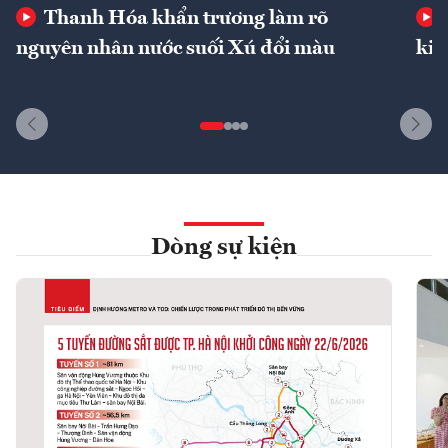
Thanh Hóa khẩn trương làm rõ
nguyên nhân nước suối Xú đổi màu
kin
Dòng sự kiện