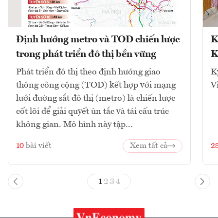
Định hướng metro và TOD chiến lược
K
trong phát triển đô thị bền vững
K
Phát triển đô thị theo định hướng giao
K
thông công cộng (TOD) kết hợp với mạng
V
lưới đường sắt đô thị (metro) là chiến lược
cốt lõi để giải quyết ùn tắc và tái cấu trúc
không gian. Mô hình này tập...
10
bài viết
Xem tất cả
2
1
2
3
4