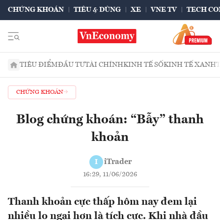
CHỨNG KHOÁN
TIÊU & DÙNG
XE
VNE TV
TECH CO
TIÊU ĐIỂM
ĐẦU TƯ
TÀI CHÍNH
KINH TẾ SỐ
KINH TẾ XANH
CHỨNG KHOÁN
Blog chứng khoán: “Bẫy” thanh
khoản
iTrader
I
16:29, 11/06/2026
Thanh khoản cực thấp hôm nay đem lại
nhiều lo ngại hơn là tích cực. Khi nhà đầu