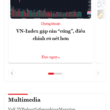
Chứng khoán
VN-Index gặp cản “cứng”, điều
B
chỉnh rõ nét hơn
Đọc ngay
Multimedia
VnE TV
Podcast
Infographics
eMagazine