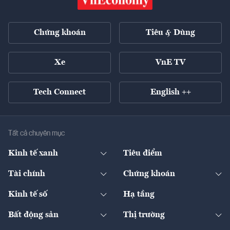
Chứng khoán
Tiêu & Dùng
Xe
VnE TV
Tech Connect
English ++
Tất cả chuyên mục
Kinh tế xanh
Tiêu điểm
Chuyển động xanh
Tài chính
Chứng khoán
Pháp lý
Ngân hàng
Doanh nghiệp niêm yết
Kinh tế số
Hạ tầng
Thương hiệu xanh
Thị trường vốn
Thị trường
Sản phẩm - Thị trường
Bất động sản
Thị trường
Diễn đàn
Thuế
Đầu tư
Tài sản số
Chính sách
Xuất nhập khẩu