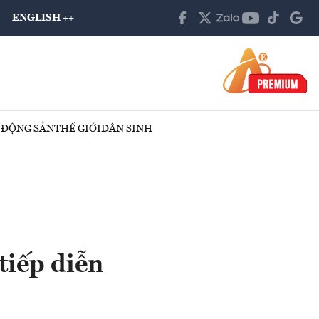
ENGLISH ++
 ĐỘNG SẢN
THẾ GIỚI
DÂN SINH
tiếp diễn