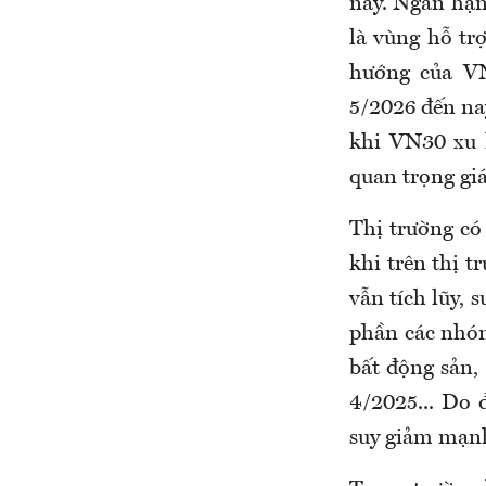
nay. Ngắn hạn
là vùng hỗ tr
hướng của VN
5/2026 đến nay
khi VN30 xu 
quan trọng gi
Thị trường có
khi trên thị t
vẫn tích lũy, 
phần các nhóm
bất động sản,
4/2025... Do 
suy giảm mạn