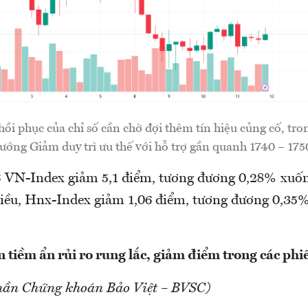
hồi phục của chỉ số cần chờ đợi thêm tín hiệu củng cố, tro
ướng Giảm duy trì ưu thế với hỗ trợ gần quanh 1740 – 175
6 VN-Index giảm 5,1 điểm, tương đương 0,28% xuố
iều, Hnx-Index giảm 1,06 điểm, tương đương 0,35
 tiềm ẩn rủi ro rung lắc, giảm điểm trong các phiê
hần Chứng khoán Bảo Việt – BVSC)