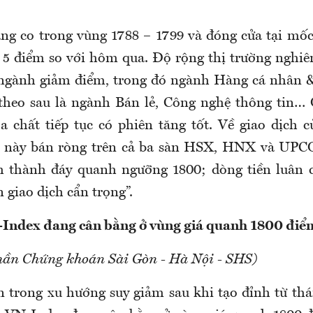
ng co trong vùng 1788 – 1799 và đóng cửa tại mốc
5 điểm so với hôm qua. Độ rộng thị trường nghiên
 ngành giảm điểm, trong đó ngành Hàng cá nhân 
theo sau là ngành Bán lẻ, Công nghệ thông tin…
a chất tiếp tục có phiên tăng tốt. Về giao dịch c
 này bán ròng trên cả ba sàn HSX, HNX và UP
h thành đáy quanh ngưỡng 1800; dòng tiền luân 
 giao dịch cẩn trọng”.
Index đang cân bằng ở vùng giá quanh 1800 điể
hần Chứng khoán Sài Gòn - Hà Nội - SHS)
 trong xu hướng suy giảm sau khi tạo đỉnh từ th