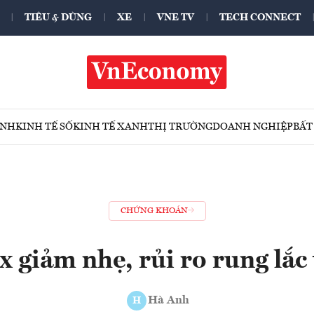
TIÊU & DÙNG
XE
VNE TV
TECH CONNECT
ÍNH
KINH TẾ SỐ
KINH TẾ XANH
THỊ TRƯỜNG
DOANH NGHIỆP
BẤT
CHỨNG KHOÁN
 giảm nhẹ, rủi ro rung lắc 
Hà Anh
H