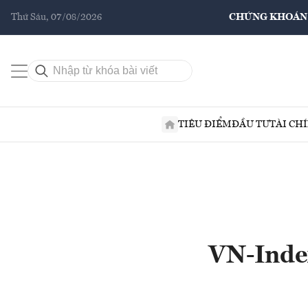
Thứ Sáu, 07/08/2026
CHỨNG KHOÁN
TIÊU ĐIỂM
ĐẦU TƯ
TÀI CH
VN-Index