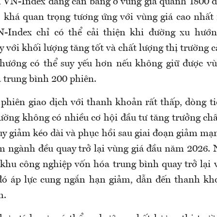
 VN-Index đang cân bằng ở vùng giá quanh 1800 
ợ khá quan trọng tương ứng với vùng giá cao nhấ
-Index chỉ có thể cải thiện khi đường xu hướn
 với khối lượng tăng tốt và chất lượng thị trường c
hướng có thể suy yếu hơn nếu không giữ được vù
á trung bình 200 phiên.
 phiên giao dịch với thanh khoản rất thấp, dòng ti
rường không có nhiều cơ hội đầu tư tăng trưởng ch
suy giảm kéo dài và phục hồi sau giai đoạn giảm mạ
 ngành đều quay trở lại vùng giá đầu năm 2026. 
 khu công nghiệp vốn hóa trung bình quay trở lại 
đó áp lực cung ngắn hạn giảm, dẫn đến thanh kh
h.