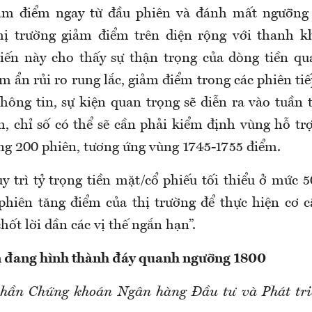
ảm điểm ngay từ đầu phiên và đánh mất ngưỡng 
hị trường giảm điểm trên diện rộng với thanh k
ến này cho thấy sự thận trọng của dòng tiền qu
m ẩn rủi ro rung lắc, giảm điểm trong các phiên tiế
hông tin, sự kiện quan trọng sẽ diễn ra vào tuần 
h, chỉ số có thể sẽ cần phải kiểm định vùng hỗ t
ng 200 phiên, tương ứng vùng 1745-1755 điểm.
y trì tỷ trọng tiền mặt/cổ phiếu tối thiểu ở mức 5
phiên tăng điểm của thị trường để thực hiện cơ cấ
ốt lời dần các vị thế ngắn hạn”.
 đang hình thành đáy quanh ngưỡng 1800
phần Chứng khoán Ngân hàng Đầu tư và Phát tri