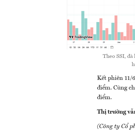
Theo SSI, đà 
h
Kết phiên 11/
điểm. Cùng ch
điểm.
Thị trường vẫn
(Công ty Cổ p