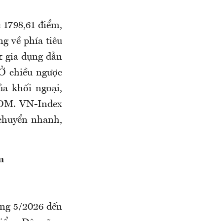
 1798,61 điểm,
g về phía tiêu
& gia dụng dẫn
 Ở chiều ngược
ủa khối ngoại,
COM. VN-Index
chuyển nhanh,
m
áng 5/2026 đến