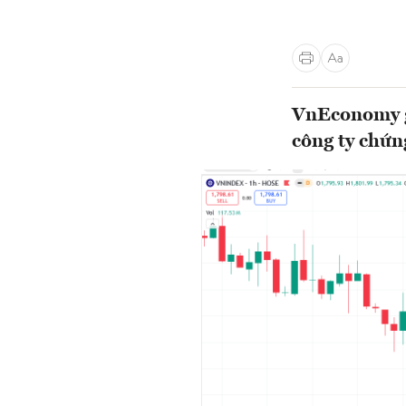
VnEconomy gi
công ty chứn