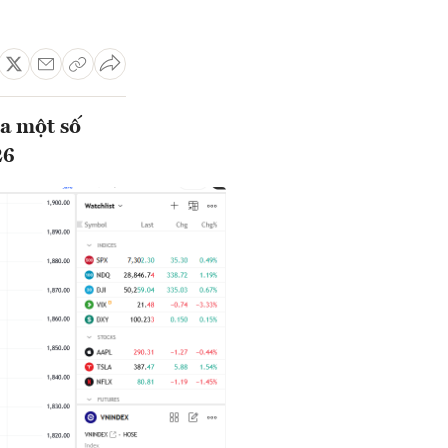
a một số
26