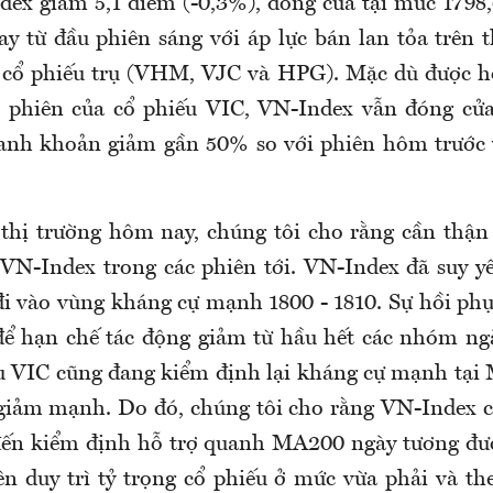
dex giảm 5,1 điểm (-0,3%), đóng cửa tại mức 1798,
y từ đầu phiên sáng với áp lực bán lan tỏa trên t
cổ phiếu trụ (VHM, VJC và HPG). Mặc dù được hỗ
i phiên của cổ phiếu VIC, VN-Index vẫn đóng cửa
anh khoản giảm gần 50% so với phiên hôm trước
 thị trường hôm nay, chúng tôi cho rằng cần thận
 VN-Index trong các phiên tới. VN-Index đã suy y
đi vào vùng kháng cự mạnh 1800 - 1810. Sự hồi phụ
ể hạn chế tác động giảm từ hầu hết các nhóm ng
u VIC cũng đang kiểm định lại kháng cự mạnh tại
iảm mạnh. Do đó, chúng tôi cho rằng VN-Index c
 đến kiểm định hỗ trợ quanh MA200 ngày tương đư
n duy trì tỷ trọng cổ phiếu ở mức vừa phải và the