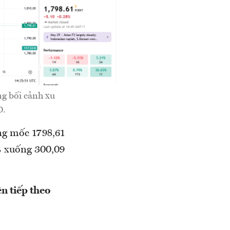
ng bối cảnh xu
0.
ng mốc 1798,61
% xuống 300,09
n tiếp theo