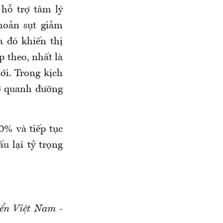
hỗ trợ tâm lý
hoản sụt giảm
a đó khiến thị
p theo, nhất là
tới. Trong kịch
rợ quanh đường
0% và tiếp tục
u lại tỷ trọng
ển Việt Nam -