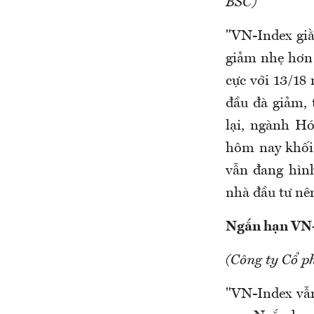
BSC)
"VN-Index giằ
giảm nhẹ hơn 
cực với 13/18
đầu đà giảm, 
lại, ngành Hó
hôm nay khối
vẫn đang hìn
nhà đầu tư nên
Ngắn hạn VN-
(Công ty Cổ p
"VN-Index vẫn