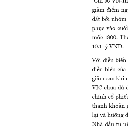
“Chỉ số VN-In
giảm điểm nga
dắt bởi nhóm 
phục vào cuố
mốc 1800. Th
10.1 tỷ VND.
Với diễn biến
diễn biến của
giảm sau khi 
VIC chưa đủ đ
chính cổ phiế
thanh khoản g
lại và hướng
Nhà đầu tư nê