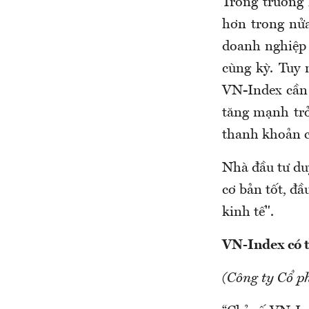
Trong trường 
hơn trong nửa
doanh nghiệp 
cùng kỳ. Tuy 
VN-Index cần 
tăng mạnh trở
thanh khoản cả
Nhà đầu tư duy
cơ bản tốt, đầ
kinh tế".
VN-Index có t
(Công ty Cổ p