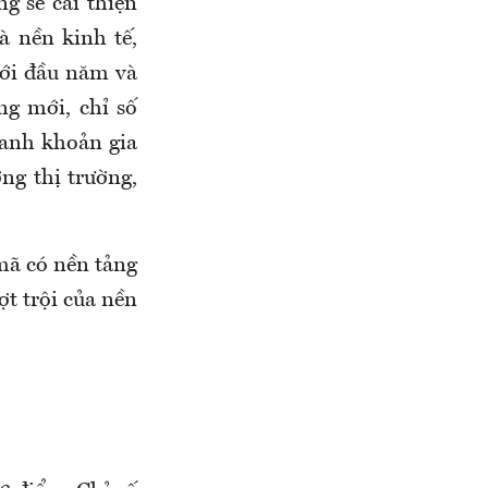
g sẽ cải thiện
à nền kinh tế,
với đầu năm và
ng mới, chỉ số
hanh khoản gia
ng thị trường,
 mã có nền tảng
ợt trội của nền