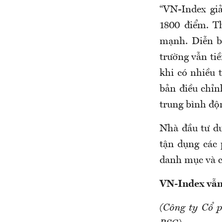
“VN-Index gi
1800 điểm. T
mạnh. Diễn bi
trường vẫn tiề
khi có nhiều t
bản điều chỉn
trung bình độ
Nhà đầu tư du
tận dụng các 
danh mục và ch
VN-Index vẫn
(Công ty Cổ 