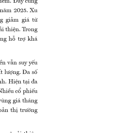
điểm. Đây cũng
t năm 2025. Xu
g giảm giá từ
ải thiện. Trong
ng hỗ trợ khá
ền vẫn suy yếu
ất lượng. Đa số
nh. Hiện tại đa
Nhiều cổ phiếu
vùng giá tháng
oản thị trường