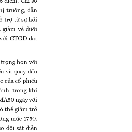
6 điểm. Chỉ số
hị trường, dẫn
 trợ từ sự hồi
 giảm về dưới
 với GTGD đạt
 trọng hơn với
ếu và quay đầu
c của cổ phiếu
ành, trong khi
 MA50 ngày với
ó thể giảm trở
ơng mức 1750.
o dõi sát diễn