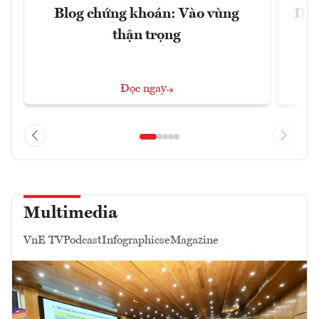
Blog chứng khoán: Vào vùng
Dự 
thận trọng
t
Đọc ngay
Multimedia
VnE TV
Podcast
Infographics
eMagazine