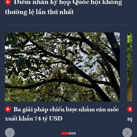
Điểm nhấn kỳ họp Quốc hội không
thường lệ lần thứ nhất
Ba giải pháp chiến lược nhằm cán mốc
xuất khẩu 74 tỷ USD
ngu