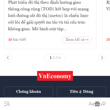
Phát triển đô thị theo định hướng giao
K
thông công cộng (TOD) kết hợp với mạng
V
lưới đường sắt đô thị (metro) là chiến lược
cốt lõi để giải quyết ùn tắc và tái cấu trúc
không gian. Mô hình này tập...
10
bài viết
Xem tất cả
2
1
2
3
4
Chứng khoán
Tiêu & Dùng
Xe
VnE TV