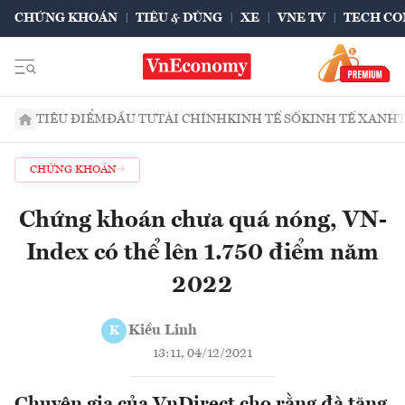
CHỨNG KHOÁN
TIÊU & DÙNG
XE
VNE TV
TECH CO
TIÊU ĐIỂM
ĐẦU TƯ
TÀI CHÍNH
KINH TẾ SỐ
KINH TẾ XANH
CHỨNG KHOÁN
Chứng khoán chưa quá nóng, VN-
Index có thể lên 1.750 điểm năm
2022
Kiều Linh
K
13:11, 04/12/2021
Chuyên gia của VnDirect cho rằng đà tăng