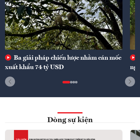
Ba giải pháp chiến lược nhằm cán mốc
xuất khẩu 74 tỷ USD
ngu
Dòng sự kiện