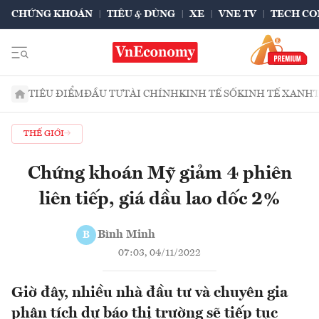
CHỨNG KHOÁN
TIÊU & DÙNG
XE
VNE TV
TECH CO
TIÊU ĐIỂM
ĐẦU TƯ
TÀI CHÍNH
KINH TẾ SỐ
KINH TẾ XANH
THẾ GIỚI
Chứng khoán Mỹ giảm 4 phiên
liên tiếp, giá dầu lao dốc 2%
Bình Minh
B
07:03, 04/11/2022
Giờ đây, nhiều nhà đầu tư và chuyên gia
phân tích dự báo thị trường sẽ tiếp tục