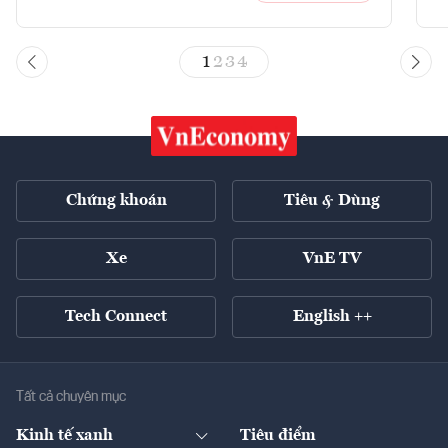
1
2
3
4
Chứng khoán
Tiêu & Dùng
Xe
VnE TV
Tech Connect
English ++
Tất cả chuyên mục
Kinh tế xanh
Tiêu điểm