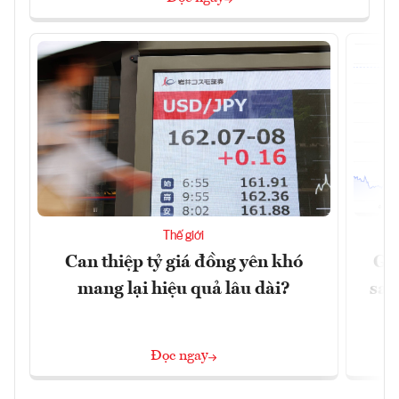
Thế giới
Can thiệp tỷ giá đồng yên khó
Gi
mang lại hiệu quả lâu dài?
sau
Đọc ngay