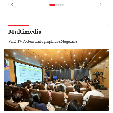
Multimedia
VnE TV
Podcast
Infographics
eMagazine