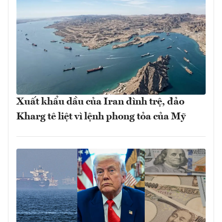
Xuất khẩu dầu của Iran đình trệ, đảo
Kharg tê liệt vì lệnh phong tỏa của Mỹ