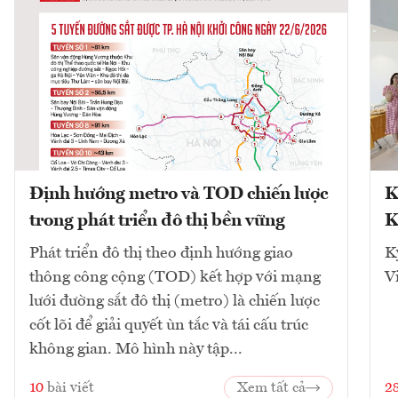
Định hướng metro và TOD chiến lược
K
trong phát triển đô thị bền vững
K
Phát triển đô thị theo định hướng giao
K
thông công cộng (TOD) kết hợp với mạng
V
lưới đường sắt đô thị (metro) là chiến lược
cốt lõi để giải quyết ùn tắc và tái cấu trúc
không gian. Mô hình này tập...
10
bài viết
Xem tất cả
2