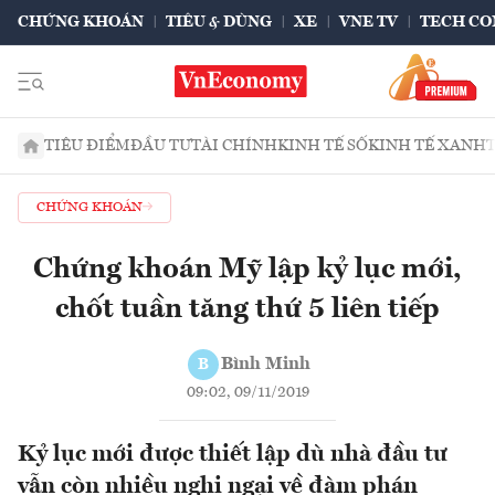
CHỨNG KHOÁN
TIÊU & DÙNG
XE
VNE TV
TECH CO
TIÊU ĐIỂM
ĐẦU TƯ
TÀI CHÍNH
KINH TẾ SỐ
KINH TẾ XANH
CHỨNG KHOÁN
Chứng khoán Mỹ lập kỷ lục mới,
chốt tuần tăng thứ 5 liên tiếp
Bình Minh
B
09:02, 09/11/2019
Kỷ lục mới được thiết lập dù nhà đầu tư
vẫn còn nhiều nghi ngại về đàm phán