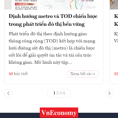
Định hướng metro và TOD chiến lược
K
trong phát triển đô thị bền vững
K
Phát triển đô thị theo định hướng giao
K
thông công cộng (TOD) kết hợp với mạng
V
lưới đường sắt đô thị (metro) là chiến lược
cốt lõi để giải quyết ùn tắc và tái cấu trúc
không gian. Mô hình này tập...
10
bài viết
Xem tất cả
2
1
2
3
4