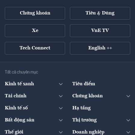
Chứng khoán
Tiêu & Dùng
Xe
VnE TV
Tech Connect
English ++
Tất cả chuyên mục
Kinh tế xanh
Tiêu điểm
Chuyển động xanh
Tài chính
Chứng khoán
Pháp lý
Ngân hàng
Doanh nghiệp niêm yết
Kinh tế số
Hạ tầng
Thương hiệu xanh
Thị trường vốn
Thị trường
Sản phẩm - Thị trường
Bất động sản
Thị trường
Diễn đàn
Thuế
Đầu tư
Tài sản số
Chính sách
Xuất nhập khẩu
Thế giới
Doanh nghiệp