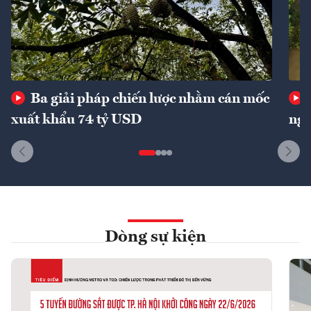
Ba giải pháp chiến lược nhằm cán mốc
xuất khẩu 74 tỷ USD
ngu
Dòng sự kiện