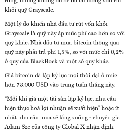
ròng, nhưng không đủ để bù lại lượng vốn rút
khỏi quỹ Grayscale.
Một lý do khiến nhà đầu tư rút vốn khỏi
Grayscale là quỹ này áp mức phí cao hơn so với
quỹ khác. Nhà đầu tư mua bitcoin thông qua
quỹ này phải trả phí 1,5%, so với mức chỉ 0,2%
ở quỹ của BlackRock và một số quỹ khác.
Giá bitcoin đã lập kỷ lục mọi thời đại ở mức
hơn 73.000 USD vào trung tuần tháng này.
“Mỗi khi giá một tài sản lập kỷ lục, nhu cầu
hiện thực hoá lợi nhuận sẽ xuất hiện” hoặc ít
nhất nhu cầu mua sẽ lắng xuống - chuyên gia
Adam Sze của công ty Global X nhận định.