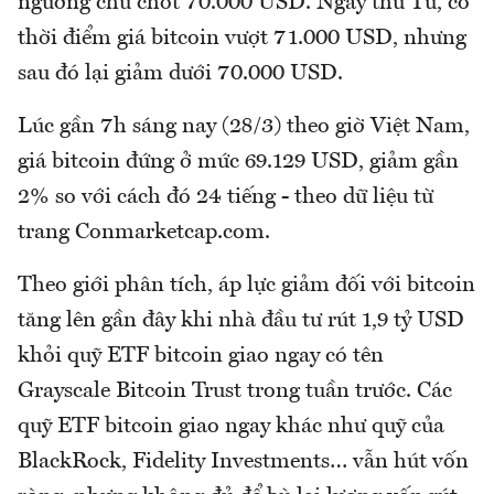
ngưỡng chủ chốt 70.000 USD. Ngày thứ Tư, có
thời điểm giá bitcoin vượt 71.000 USD, nhưng
sau đó lại giảm dưới 70.000 USD.
Lúc gần 7h sáng nay (28/3) theo giờ Việt Nam,
giá bitcoin đứng ở mức 69.129 USD, giảm gần
2% so với cách đó 24 tiếng - theo dữ liệu từ
trang Conmarketcap.com.
Theo giới phân tích, áp lực giảm đối với bitcoin
tăng lên gần đây khi nhà đầu tư rút 1,9 tỷ USD
khỏi quỹ ETF bitcoin giao ngay có tên
Grayscale Bitcoin Trust trong tuần trước. Các
quỹ ETF bitcoin giao ngay khác như quỹ của
BlackRock, Fidelity Investments… vẫn hút vốn