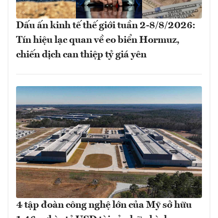
Dấu ấn kinh tế thế giới tuần 2-8/8/2026:
Tín hiệu lạc quan về eo biển Hormuz,
chiến dịch can thiệp tỷ giá yên
4 tập đoàn công nghệ lớn của Mỹ sở hữu