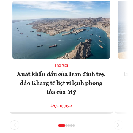
Thế giới
Xuất khẩu dầu của Iran đình trệ,
Ira
đảo Kharg tê liệt vì lệnh phong
tỏa của Mỹ
Đọc ngay