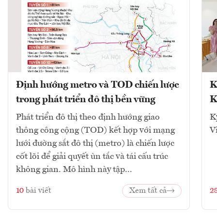
Định hướng metro và TOD chiến lược
K
trong phát triển đô thị bền vững
K
Phát triển đô thị theo định hướng giao
K
thông công cộng (TOD) kết hợp với mạng
V
lưới đường sắt đô thị (metro) là chiến lược
cốt lõi để giải quyết ùn tắc và tái cấu trúc
không gian. Mô hình này tập...
10
bài viết
Xem tất cả
2