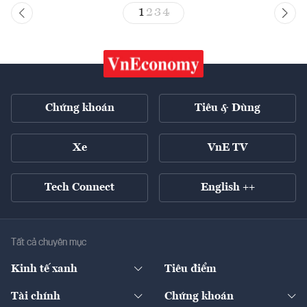
1
2
3
4
Chứng khoán
Tiêu & Dùng
Xe
VnE TV
Tech Connect
English ++
Tất cả chuyên mục
Kinh tế xanh
Tiêu điểm
Chuyển động xanh
Tài chính
Chứng khoán