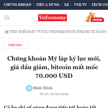
CHỨNG KHOÁN
TIÊU & DÙNG
XE
VNE TV
TECH CO
TIÊU ĐIỂM
ĐẦU TƯ
TÀI CHÍNH
KINH TẾ SỐ
KINH TẾ XANH
THẾ GIỚI
Chứng khoán Mỹ lập kỷ lục mới,
giá dầu giảm, bitcoin mất mốc
70.000 USD
Bình Minh
B
07:27, 28/03/2024
Cả ba chỉ số cùng đang tiến tới hoàn tất