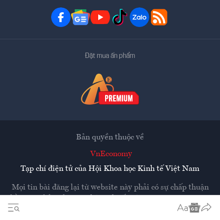
Đặt mua ấn phẩm
Bản quyền thuộc về
VnEconomy
Tạp chí điện tử của Hội Khoa học Kinh tế Việt Nam
Mọi tin bài đăng lại từ website này phải có sự chấp thuận
bằng văn bản của
Tạp chí Kinh tế Việt Nam - VnEconomy
Các trang liên kết ra ngoài sẽ được mở ra ở cửa sổ mới.