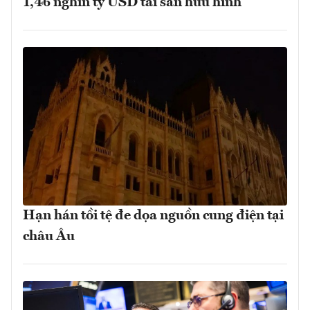
1,46 nghìn tỷ USD tài sản hữu hình
Hạn hán tồi tệ đe dọa nguồn cung điện tại
châu Âu