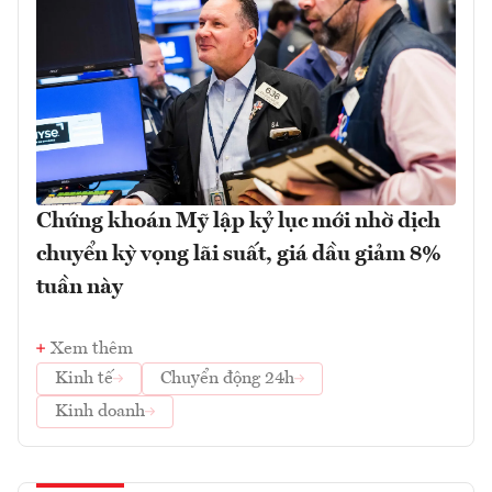
Chứng khoán Mỹ lập kỷ lục mới nhờ dịch
chuyển kỳ vọng lãi suất, giá dầu giảm 8%
tuần này
Xem thêm
Kinh tế
Chuyển động 24h
Kinh doanh