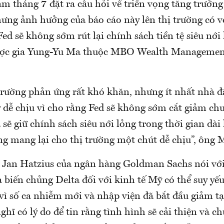
àm tháng 7 đặt ra câu hỏi về triển vọng tăng trưởng
hưng ảnh hưởng của báo cáo này lên thị trường có v
ed sẽ không sớm rút lại chính sách tiền tệ siêu nới 
lược gia Yung-Yu Ma thuộc MBO Wealth Managemen
trường phản ứng rất khó khăn, nhưng ít nhất nhà đ
 dễ chịu vì cho rằng Fed sẽ không sớm cắt giảm ch
 sẽ giữ chính sách siêu nới lỏng trong thời gian dài 
g mang lại cho thị trường một chút dễ chịu”, ông 
a Jan Hatzius của ngân hàng Goldman Sachs nói v
 biến chủng Delta đối với kinh tế Mỹ có thể suy yế
 vì số ca nhiễm mới và nhập viện đã bắt đầu giảm t
ghĩ có lý do để tin rằng tình hình sẽ cải thiện và ch