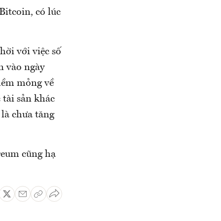
Bitcoin, có lúc
hời với việc số
n vào ngày
 mềm mỏng về
 tài sản khác
 là chưa tăng
ereum cũng hạ