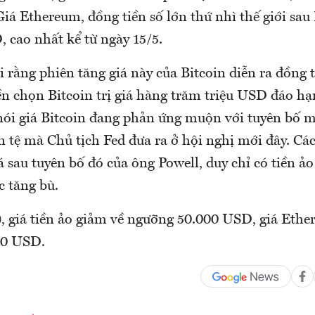
Giá Ethereum, đồng tiền số lớn thứ nhì thế giới sau 
 cao nhất kể từ ngày 15/5.
i rằng phiên tăng giá này của Bitcoin diễn ra đồng t
n chọn Bitcoin trị giá hàng trăm triệu USD đáo hạ
nói giá Bitcoin đang phản ứng muộn với tuyên bố
n tệ mà Chủ tịch Fed đưa ra ở hội nghị mới đây. Các
á sau tuyên bố đó của ông Powell, duy chỉ có tiền ảo
c tăng bù.
), giá tiền ảo giảm về ngưỡng 50.000 USD, giá Eth
00 USD.