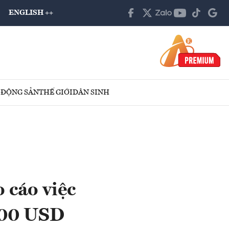
ENGLISH ++
 ĐỘNG SẢN
THẾ GIỚI
DÂN SINH
 cáo việc
.000 USD