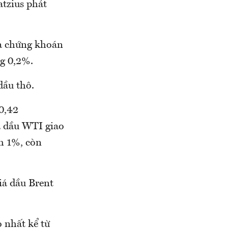
atzius phát
ủa chứng khoán
g 0,2%.
dầu thô.
 0,42
 dầu WTI giao
m 1%, còn
iá dầu Brent
o nhất kể từ