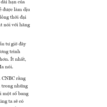
 dài hạn của
ẻ được làm dịu
lỏng thời đại
t nói với hãng
ầu tư giờ đây
ương trình
hơn. Ít nhất,
Ma nói.
ới CNBC rằng
u trong những
ại một số bang
úng ta sẽ có