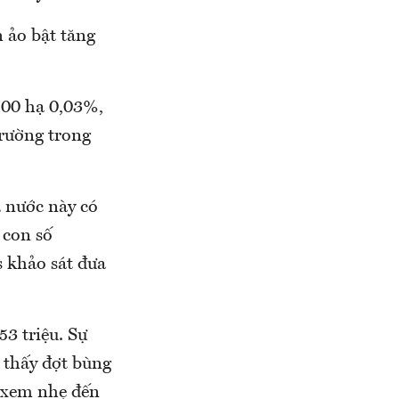
n ảo bật tăng
500 hạ 0,03%,
trường trong
 nước này có
 con số
 khảo sát đưa
53 triệu. Sự
 thấy đợt bùng
 xem nhẹ đến