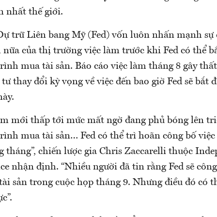
n nhất thế giới.
Dự trữ Liên bang Mỹ (Fed) vốn luôn nhấn mạnh sự c
nữa của thị trường việc làm trước khi Fed có thể bắ
ình mua tài sản. Báo cáo việc làm tháng 8 gây thất
 tư thay đổi kỳ vọng về việc đến bao giờ Fed sẽ bắt 
này.
làm mới thấp tới mức mất ngờ đang phủ bóng lên tr
rình mua tài sản… Fed có thể trì hoãn công bố việ
g tháng”, chiến lược gia Chris Zaccarelli thuộc Ind
nce nhận định. “Nhiều người đã tin rằng Fed sẽ côn
tài sản trong cuộc họp tháng 9. Nhưng điều đó có t
c”.