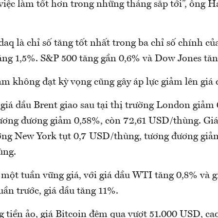
iệc làm tốt hơn trong những tháng sắp tới”, ông H
aq là chỉ số tăng tốt nhất trong ba chỉ số chính c
ăng 1,5%. S&P 500 tăng gần 0,6% và Dow Jones tăn
àm không đạt kỳ vọng cũng gây áp lực giảm lên giá 
giá dầu Brent giao sau tại thị trường London giảm
ương đương giảm 0,58%, còn 72,61 USD/thùng. Giá
rường New York tụt 0,7 USD/thùng, tương đương giả
ùng.
 một tuần vững giá, với giá dầu WTI tăng 0,8% và g
ần trước, giá dầu tăng 11%.
g tiền ảo, giá Bitcoin đêm qua vượt 51.000 USD, ca