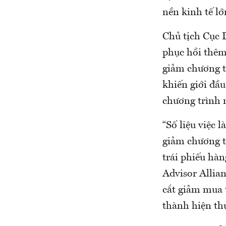
nền kinh tế lớ
Chủ tịch Cục 
phục hồi thêm 
giảm chương tr
khiến giới đầu
chương trình 
“Số liệu việc 
giảm chương t
trái phiếu hàn
Advisor Allia
cắt giảm mua 
thành hiện thự