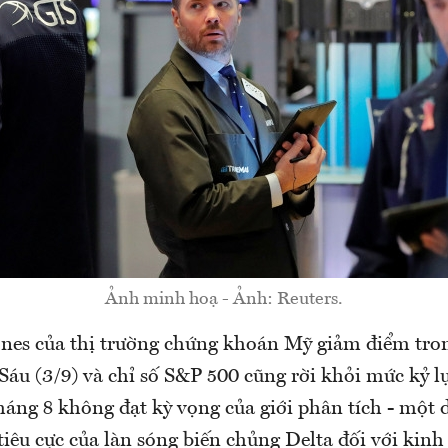
Ảnh minh hoạ - Ảnh: Reuters.
nes của thị trường chứng khoán Mỹ giảm điểm tron
Sáu (3/9) và chỉ số S&P 500 cũng rời khỏi mức kỷ lụ
háng 8 không đạt kỳ vọng của giới phân tích - một 
tiêu cực của làn sóng biến chủng Delta đối với kinh