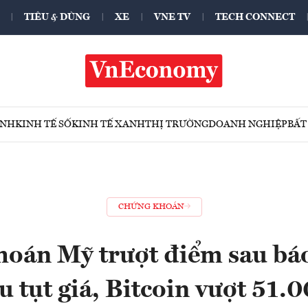
TIÊU & DÙNG
XE
VNE TV
TECH CONNECT
ÍNH
KINH TẾ SỐ
KINH TẾ XANH
THỊ TRƯỜNG
DOANH NGHIỆP
BẤT
CHỨNG KHOÁN
oán Mỹ trượt điểm sau báo
u tụt giá, Bitcoin vượt 51