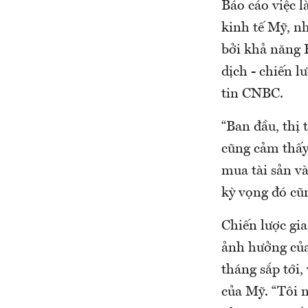
Báo cáo việc l
kinh tế Mỹ, n
bởi khả năng F
dịch - chiến 
tin CNBC.
“Ban đầu, thị 
cũng cảm thấy
mua tài sản và
kỳ vọng đó cũn
Chiến lược gi
ảnh hưởng của
tháng sắp tới,
của Mỹ. “Tôi n