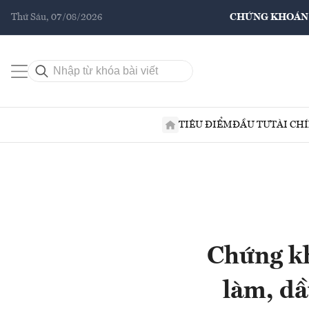
Thứ Sáu, 07/08/2026
CHỨNG KHOÁN
TIÊU ĐIỂM
ĐẦU TƯ
TÀI CH
Chứng kh
làm, dầ