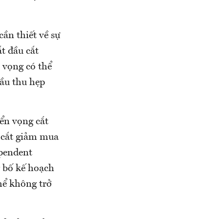
ần thiết về sự
t đầu cắt
 vọng có thể
đầu thu hẹp
iển vọng cắt
c cắt giảm mua
ependent
g bố kế hoạch
hể không trở