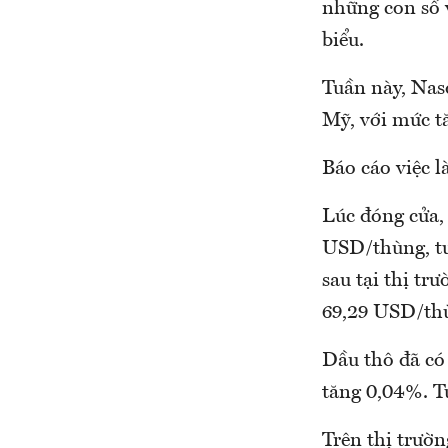
những con số v
biểu.
Tuần này, Nasd
Mỹ, với mức t
Báo cáo việc l
Lúc đóng cửa, 
USD/thùng, t
sau tại thị t
69,29 USD/th
Dầu thô đã có
tăng 0,04%. Tu
Trên thị trườn