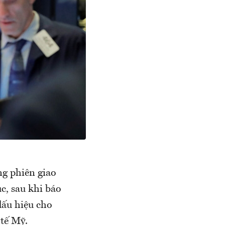
g phiên giao
c, sau khi báo
dấu hiệu cho
 tế Mỹ.