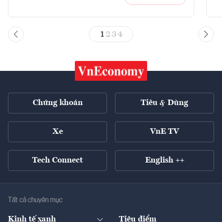
1
2
3
4
Chứng khoán
Tiêu & Dùng
Xe
VnE TV
Tech Connect
English ++
Tất cả chuyên mục
Kinh tế xanh
Tiêu điểm