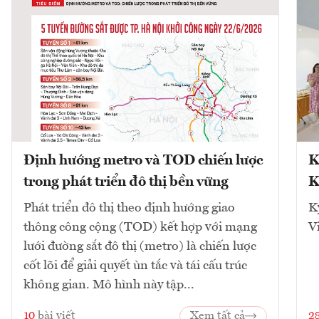
Định hướng metro và TOD chiến lược
K
trong phát triển đô thị bền vững
K
Phát triển đô thị theo định hướng giao
K
thông công cộng (TOD) kết hợp với mạng
V
lưới đường sắt đô thị (metro) là chiến lược
cốt lõi để giải quyết ùn tắc và tái cấu trúc
không gian. Mô hình này tập...
10
bài viết
Xem tất cả
2