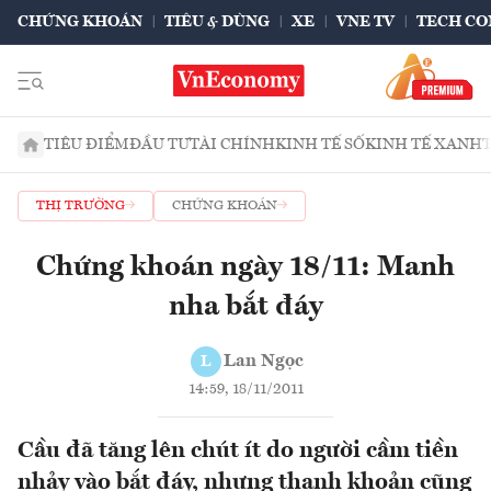
CHỨNG KHOÁN
TIÊU & DÙNG
XE
VNE TV
TECH CO
TIÊU ĐIỂM
ĐẦU TƯ
TÀI CHÍNH
KINH TẾ SỐ
KINH TẾ XANH
THỊ TRƯỜNG
CHỨNG KHOÁN
Chứng khoán ngày 18/11: Manh
nha bắt đáy
Lan Ngọc
L
14:59, 18/11/2011
Cầu đã tăng lên chút ít do người cầm tiền
nhảy vào bắt đáy, nhưng thanh khoản cũng