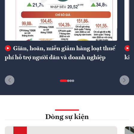
Giãn, hoãn, miễn giảm hàng loạt thuế
phí hỗ trợ người dân và doanh nghiệp
kin
Dòng sự kiện