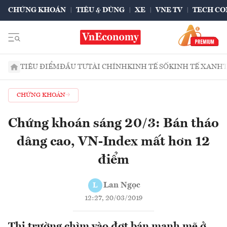
CHỨNG KHOÁN
TIÊU & DÙNG
XE
VNE TV
TECH CO
TIÊU ĐIỂM
ĐẦU TƯ
TÀI CHÍNH
KINH TẾ SỐ
KINH TẾ XANH
CHỨNG KHOÁN
Chứng khoán sáng 20/3: Bán tháo
dâng cao, VN-Index mất hơn 12
điểm
Lan Ngọc
L
12:27, 20/03/2019
Thị trường chìm vào đợt bán mạnh mẽ ở