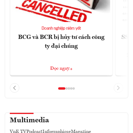
Doanh nghiệp niêm yết
BCG và BCR bị hủy tư cách công
SSI 
ty đại chúng
2/
Đọc ngay
Multimedia
VnE TV
Podcast
Infographics
eMagazine