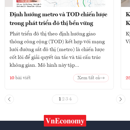
Định hướng metro và TOD chiến lược
K
trong phát triển đô thị bền vững
K
Phát triển đô thị theo định hướng giao
K
thông công cộng (TOD) kết hợp với mạng
V
lưới đường sắt đô thị (metro) là chiến lược
cốt lõi để giải quyết ùn tắc và tái cấu trúc
không gian. Mô hình này tập...
10
bài viết
Xem tất cả
2
1
2
3
4