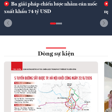
Ba giải pháp chiến lược nhằm cán mốc
xuất khẩu 74 tỷ USD
ngu
Dòng sự kiện