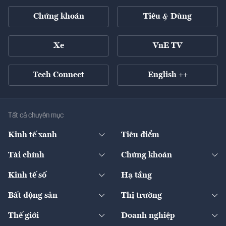
Chứng khoán
Tiêu & Dùng
Xe
VnE TV
Tech Connect
English ++
Tất cả chuyên mục
Kinh tế xanh
Tiêu điểm
Chuyển động xanh
Tài chính
Chứng khoán
Pháp lý
Ngân hàng
Doanh nghiệp niêm yết
Kinh tế số
Hạ tầng
Thương hiệu xanh
Thị trường vốn
Thị trường
Sản phẩm - Thị trường
Bất động sản
Thị trường
Diễn đàn
Thuế
Đầu tư
Tài sản số
Chính sách
Xuất nhập khẩu
Thế giới
Doanh nghiệp
Bảo hiểm
Quốc tế
Dịch vụ số