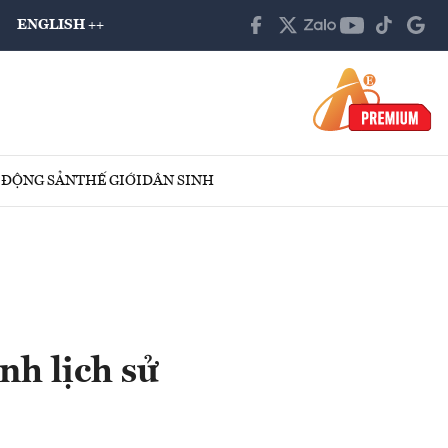
ENGLISH ++
 ĐỘNG SẢN
THẾ GIỚI
DÂN SINH
h lịch sử