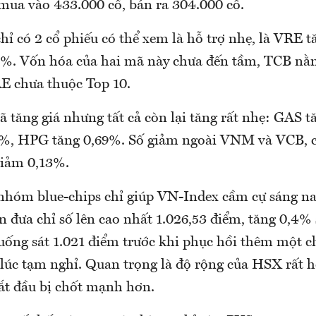
mua vào 433.000 cổ, bán ra 304.000 cổ.
ỉ có 2 cổ phiếu có thể xem là hỗ trợ nhẹ, là VRE t
%. Vốn hóa của hai mã này chưa đến tầm, TCB nằ
E chưa thuộc Top 10.
 tăng giá nhưng tất cả còn lại tăng rất nhẹ: GAS 
6%, HPG tăng 0,69%. Số giảm ngoài VNM và VCB, 
iảm 0,13%.
 nhóm blue-chips chỉ giúp VN-Index cầm cự sáng na
n đưa chỉ số lên cao nhất 1.026,53 điểm, tăng 0,4%
xuống sát 1.021 điểm trước khi phục hồi thêm một c
 lúc tạm nghỉ. Quan trọng là độ rộng của HSX rất h
bắt đầu bị chốt mạnh hơn.