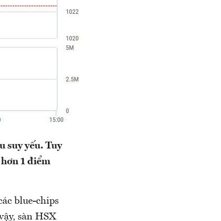
u suy yếu. Tuy
m hơn 1 điểm
các blue-chips
 vậy, sàn HSX