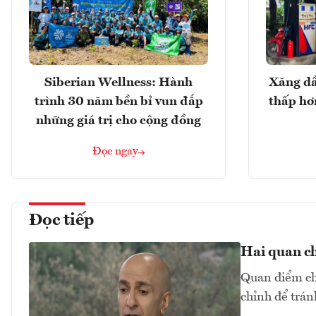
Siberian Wellness: Hành
Xăng dầ
trình 30 năm bền bỉ vun đắp
thấp hơ
những giá trị cho cộng đồng
Đọc ngay
Đọc tiếp
Hai quan ch
Quan điểm chu
chỉnh để trán