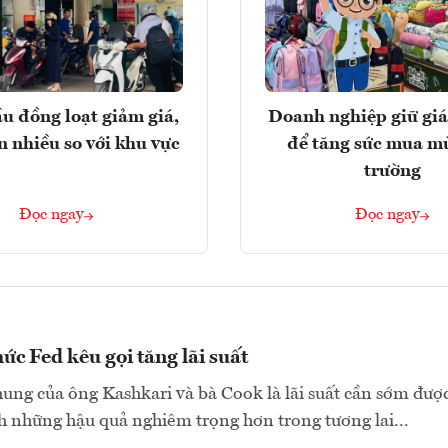
u đồng loạt giảm giá,
Doanh nghiệp giữ giá
n nhiều so với khu vực
để tăng sức mua m
trường
Đọc ngay
Đọc ngay
ức Fed kêu gọi tăng lãi suất
ng của ông Kashkari và bà Cook là lãi suất cần sớm đượ
h những hậu quả nghiêm trọng hơn trong tương lai...