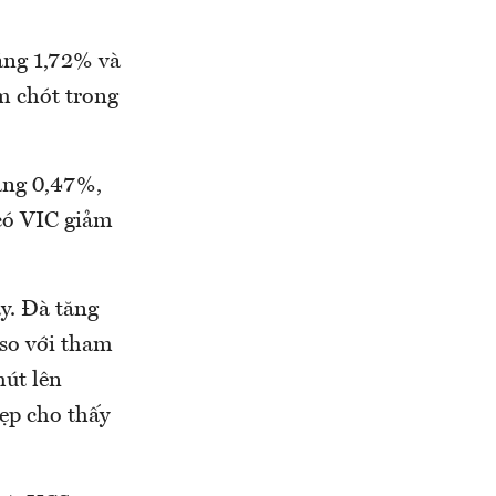
ăng 1,72% và
m chót trong
tăng 0,47%,
có VIC giảm
y. Đà tăng
 so với tham
hút lên
ẹp cho thấy