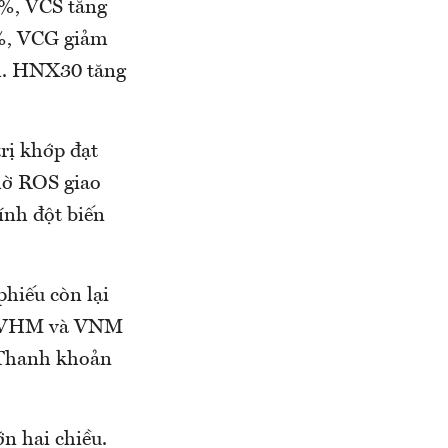
7%, VCS tăng
8%, VCG giảm
m. HNX30 tăng
rị khớp đạt
nhờ ROS giao
ính đột biến
hiếu còn lại
a, VHM và VNM
. Thanh khoản
n hai chiều.