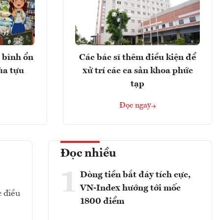
 bình ổn
Các bác sĩ thêm điều kiện để
ùa tựu
xử trí các ca sản khoa phức
tạp
Đọc ngay
Đọc nhiều
1
Dòng tiền bắt đáy tích cực,
VN-Index hướng tới mốc
c điều
1800 điểm