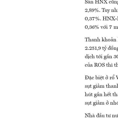
Sàn HNX cũng 
2,89%. Tuy nh
0,37%. HNX-I
0,36% với 7 m
Thanh khoản h
2.251,9 tỷ đồ
dịch tới gần 3
của ROS thì 
Đặc biệt ở rổ
sụt giảm tha
hút gần hết t
sụt giảm ở nh
Nhà đầu tư nư