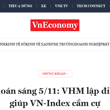
TIÊU & DÙNG
XE
VNE TV
TECH CONNECT
ÍNH
KINH TẾ SỐ
KINH TẾ XANH
THỊ TRƯỜNG
DOANH NGHIỆP
BẤT
CHỨNG KHOÁN
oán sáng 5/11: VHM lập đỉn
giúp VN-Index cầm cự