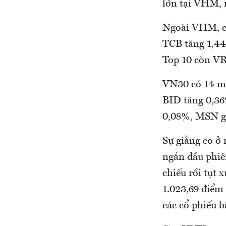
lớn tại VHM, 
Ngoài VHM, ch
TCB tăng 1,44
Top 10 còn VR
VN30 có 14 mã
BID tăng 0,3
0,08%, MSN g
Sự giằng co ở
ngắn đầu phiê
chiếu rồi tụt 
1.023,69 điểm
các cổ phiếu 