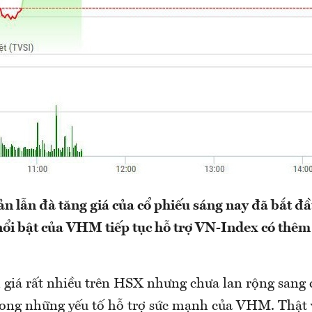
n lẫn đà tăng giá của cổ phiếu sáng nay đã bắt đầ
 nổi bật của VHM tiếp tục hỗ trợ VN-Index có thê
 giá rất nhiều trên HSX nhưng chưa lan rộng sang 
rong những yếu tố hỗ trợ sức mạnh của VHM. Thật