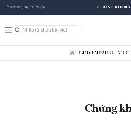
Thứ Năm, 06/08/2026
CHỨNG KHOÁN
TIÊU ĐIỂM
ĐẦU TƯ
TÀI CH
Chứng kh