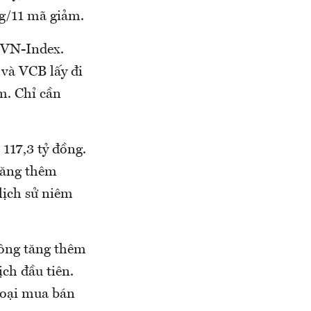
g/11 mã giảm.
 VN-Index.
và VCB lấy đi
m. Chỉ cần
 117,3 tỷ đồng.
tăng thêm
lịch sử niêm
hông tăng thêm
ịch đầu tiên.
goại mua bán