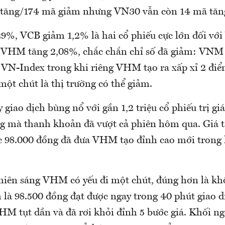
 tăng/174 mã giảm nhưng VN30 vẫn còn 14 mã tăn
%, VCB giảm 1,2% là hai cổ phiếu cực lớn đối với
VHM tăng 2,08%, chắc chắn chỉ số đã giảm: VNM 
 VN-Index trong khi riêng VHM tạo ra xấp xỉ 2 điể
ột chút là thị trường có thể giảm.
iao dịch bùng nổ với gần 1,2 triệu cổ phiếu trị giá
g mà thanh khoản đã vượt cả phiên hôm qua. Giá 
 98.000 đồng đã đưa VHM tạo đỉnh cao mới trong 
hiên sáng VHM có yếu đi một chút, đúng hơn là k
 là 98.500 đồng đạt được ngay trong 40 phút giao d
VHM tụt dần và đã rơi khỏi đỉnh 5 bước giá. Khối n