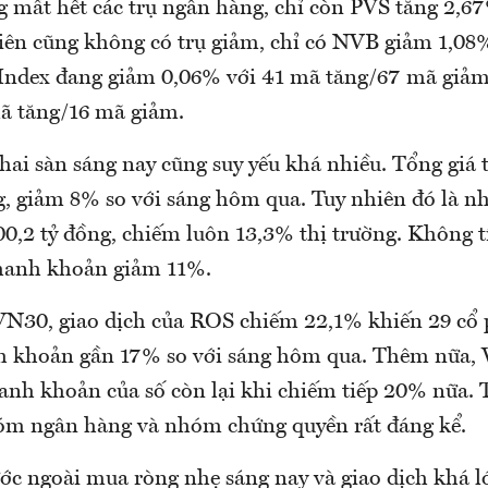
mất hết các trụ ngân hàng, chỉ còn PVS tăng 2,6
iên cũng không có trụ giảm, chỉ có NVB giảm 1,0
ndex đang giảm 0,06% với 41 mã tăng/67 mã giả
ã tăng/16 mã giảm.
ai sàn sáng nay cũng suy yếu khá nhiều. Tổng giá t
ng, giảm 8% so với sáng hôm qua. Tuy nhiên đó là 
00,2 tỷ đồng, chiếm luôn 13,3% thị trường. Không t
thanh khoản giảm 11%.
 VN30, giao dịch của ROS chiếm 22,1% khiến 29 cổ p
nh khoản gần 17% so với sáng hôm qua. Thêm nữ
hanh khoản của số còn lại khi chiếm tiếp 20% nữa
óm ngân hàng và nhóm chứng quyền rất đáng kể.
ớc ngoài mua ròng nhẹ sáng nay và giao dịch khá lớ