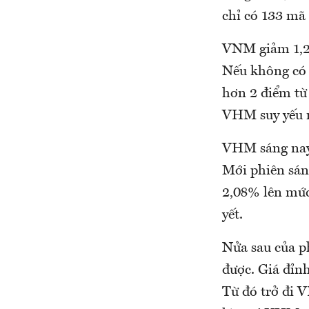
chỉ có 133 mã
VNM giảm 1,29
Nếu không có 
hơn 2 điểm từ
VHM suy yếu m
VHM sáng nay g
Mới phiên sán
2,08% lên mức
yết.
Nửa sau của p
được. Giá đỉnh
Từ đó trở đi 