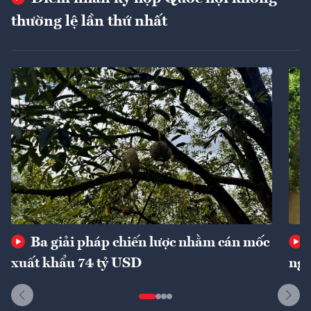
thường lệ lần thứ nhất
Ba giải pháp chiến lược nhằm cán mốc
xuất khẩu 74 tỷ USD
ngu