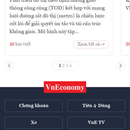
Phát triển đô thị theo định hướng giao
K
thông công cộng (TOD) kết hợp với mạng
V
lưới đường sắt đô thị (metro) là chiến lược
cốt lõi để giải quyết ùn tắc và tái cấu trúc
không gian. Mô hình này tập...
10
bài viết
Xem tất cả
2
1
2
3
4
Chứng khoán
Tiêu & Dùng
Xe
VnE TV