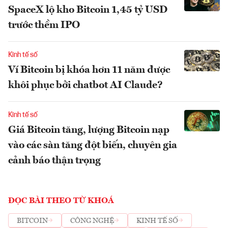
SpaceX lộ kho Bitcoin 1,45 tỷ USD
trước thềm IPO
Kinh tế số
Ví Bitcoin bị khóa hơn 11 năm được
khôi phục bởi chatbot AI Claude?
Kinh tế số
Giá Bitcoin tăng, lượng Bitcoin nạp
vào các sàn tăng đột biến, chuyên gia
cảnh báo thận trọng
ĐỌC BÀI THEO TỪ KHOÁ
BITCOIN
CÔNG NGHỆ
KINH TẾ SỐ