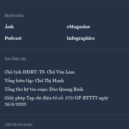
Tư vấn Tiêu & Dùng
Infographics
Hạ tầng
Sức khỏe
Khung pháp lý
Doanh nghiệp
Địa phương
Thị trường
Bảo hiểm
Multimedia
Sự kiện
Nhân lực
Ảnh
eMagazine
Đẹp +
An sinh
Podcast
Infographics
Giải trí
Y tế
Nhà
Ban Biên tập
Ẩm thực
Chủ tịch HĐBT: TS. Chử Văn Lâm
Tổng biên tập: Chử Thị Hạnh
Tổng thư ký tòa soạn: Đào Quang Bính
Giấy phép Tạp chí điện tử số: 272/GP-BTTTT ngày
26/6/2020
Liên hệ tòa soạn