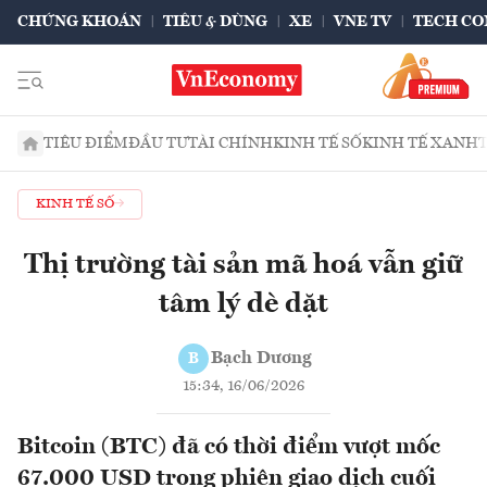
CHỨNG KHOÁN
TIÊU & DÙNG
XE
VNE TV
TECH CO
TIÊU ĐIỂM
ĐẦU TƯ
TÀI CHÍNH
KINH TẾ SỐ
KINH TẾ XANH
KINH TẾ SỐ
Thị trường tài sản mã hoá vẫn giữ
tâm lý dè dặt
Bạch Dương
B
15:34, 16/06/2026
Bitcoin (BTC) đã có thời điểm vượt mốc
67.000 USD trong phiên giao dịch cuối