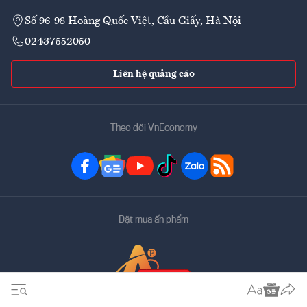
Số 96-98 Hoàng Quốc Việt, Cầu Giấy, Hà Nội
02437552050
Liên hệ quảng cáo
Theo dõi VnEconomy
Đặt mua ấn phẩm