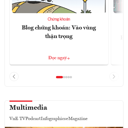
Chứng khoán
Blog chứng khoán: Vào vùng
V
thận trọng
ph
Đọc ngay
Multimedia
VnE TV
Podcast
Infographics
eMagazine