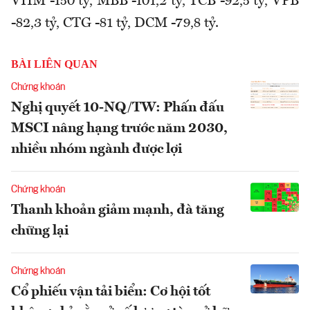
VHM -150 tỷ, MBB -101,2 tỷ, TCB -92,5 tỷ, VPB
-82,3 tỷ, CTG -81 tỷ, DCM -79,8 tỷ.
BÀI LIÊN QUAN
Chứng khoán
Nghị quyết 10-NQ/TW: Phấn đấu
MSCI nâng hạng trước năm 2030,
nhiều nhóm ngành được lợi
Chứng khoán
Thanh khoản giảm mạnh, đà tăng
chững lại
Chứng khoán
Cổ phiếu vận tải biển: Cơ hội tốt