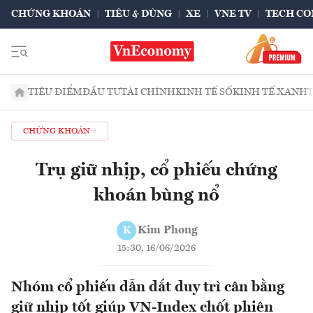
CHỨNG KHOÁN
TIÊU & DÙNG
XE
VNE TV
TECH CO
TIÊU ĐIỂM
ĐẦU TƯ
TÀI CHÍNH
KINH TẾ SỐ
KINH TẾ XANH
CHỨNG KHOÁN
Trụ giữ nhịp, cổ phiếu chứng
khoán bùng nổ
Kim Phong
K
15:30, 16/06/2026
Nhóm cổ phiếu dẫn dắt duy trì cân bằng
giữ nhịp tốt giúp VN-Index chốt phiên