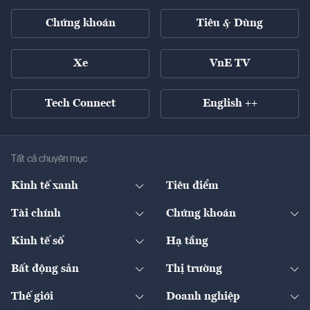
Chứng khoán
Tiêu & Dùng
Xe
VnE TV
Tech Connect
English ++
Tất cả chuyên mục
Kinh tế xanh
Tiêu điểm
Chuyển động xanh
Tài chính
Chứng khoán
Pháp lý
Ngân hàng
Doanh nghiệp niêm yết
Kinh tế số
Hạ tầng
Thương hiệu xanh
Thị trường vốn
Thị trường
Sản phẩm - Thị trường
Bất động sản
Thị trường
Diễn đàn
Thuế
Đầu tư
Tài sản số
Chính sách
Xuất nhập khẩu
Thế giới
Doanh nghiệp
Bảo hiểm
Quốc tế
Dịch vụ số