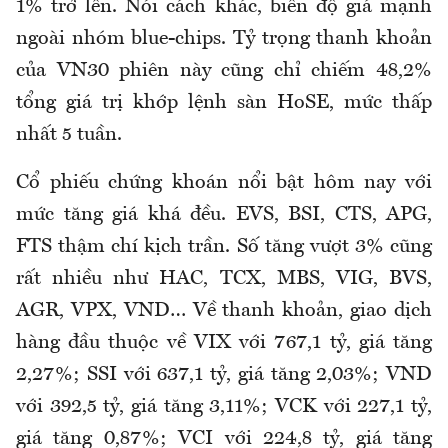
1% trở lên. Nói cách khác, biên độ giá mạnh
ngoài nhóm blue-chips. Tỷ trọng thanh khoản
của VN30 phiên này cũng chỉ chiếm 48,2%
tổng giá trị khớp lệnh sàn HoSE, mức thấp
nhất 5 tuần.
Cổ phiếu chứng khoán nổi bật hôm nay với
mức tăng giá khá đều. EVS, BSI, CTS, APG,
FTS thậm chí kịch trần. Số tăng vượt 3% cũng
rất nhiều như HAC, TCX, MBS, VIG, BVS,
AGR, VPX, VND… Về thanh khoản, giao dịch
hàng đầu thuộc về VIX với 767,1 tỷ, giá tăng
2,27%; SSI với 637,1 tỷ, giá tăng 2,03%; VND
với 392,5 tỷ, giá tăng 3,11%; VCK với 227,1 tỷ,
giá tăng 0,87%; VCI với 224,8 tỷ, giá tăng