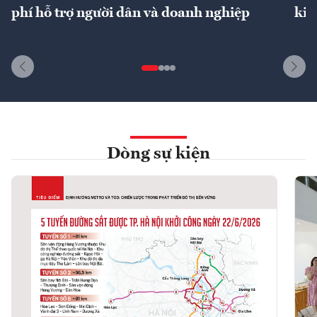
phí hỗ trợ người dân và doanh nghiệp
kin
Dòng sự kiện