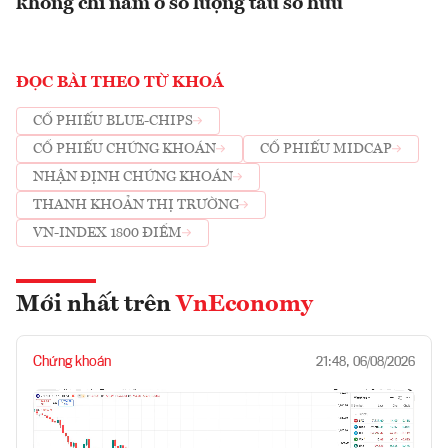
không chỉ nằm ở số lượng tàu sở hữu
ĐỌC BÀI THEO TỪ KHOÁ
CỔ PHIẾU BLUE-CHIPS
CỔ PHIẾU CHỨNG KHOÁN
CỔ PHIẾU MIDCAP
NHẬN ĐỊNH CHỨNG KHOÁN
THANH KHOẢN THỊ TRƯỜNG
VN-INDEX 1800 ĐIỂM
Mới nhất trên
VnEconomy
Chứng khoán
21:48, 06/08/2026