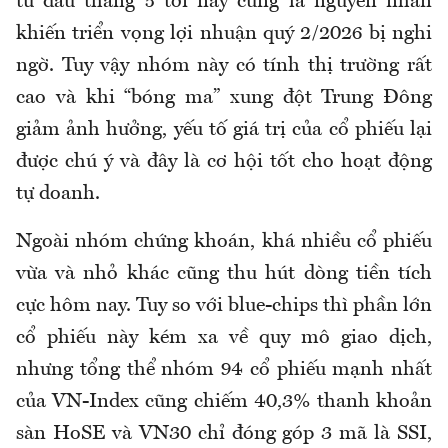
từ đầu tháng 5 tới nay cũng là nguyên nhân
khiến triển vọng lợi nhuận quý 2/2026 bị nghi
ngờ. Tuy vậy nhóm này có tính thị trường rất
cao và khi “bóng ma” xung đột Trung Đông
giảm ảnh hưởng, yếu tố giá trị của cổ phiếu lại
được chú ý và đây là cơ hội tốt cho hoạt động
tự doanh.
Ngoài nhóm chứng khoán, khá nhiều cổ phiếu
vừa và nhỏ khác cũng thu hút dòng tiền tích
cực hôm nay. Tuy so với blue-chips thì phần lớn
cổ phiếu này kém xa về quy mô giao dịch,
nhưng tổng thể nhóm 94 cổ phiếu mạnh nhất
của VN-Index cũng chiếm 40,3% thanh khoản
sàn HoSE và VN30 chỉ đóng góp 3 mã là SSI,