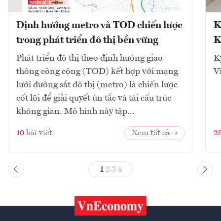
Định hướng metro và TOD chiến lược
K
trong phát triển đô thị bền vững
K
Phát triển đô thị theo định hướng giao
K
thông công cộng (TOD) kết hợp với mạng
V
lưới đường sắt đô thị (metro) là chiến lược
cốt lõi để giải quyết ùn tắc và tái cấu trúc
không gian. Mô hình này tập...
10
bài viết
Xem tất cả
2
1
2
3
4