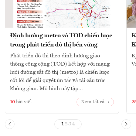
Định hướng metro và TOD chiến lược
K
trong phát triển đô thị bền vững
K
Phát triển đô thị theo định hướng giao
K
thông công cộng (TOD) kết hợp với mạng
V
lưới đường sắt đô thị (metro) là chiến lược
cốt lõi để giải quyết ùn tắc và tái cấu trúc
không gian. Mô hình này tập...
10
bài viết
Xem tất cả
2
1
2
3
4