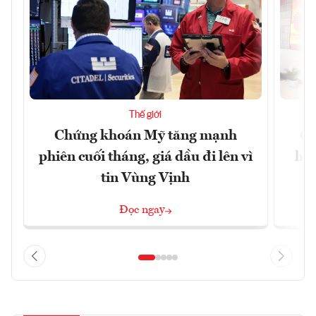
Thế giới
Chứng khoán Mỹ tăng mạnh
Ch
phiên cuối tháng, giá dầu đi lên vì
hoà
tin Vùng Vịnh
Đọc ngay