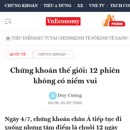
CHỨNG KHOÁN
TIÊU & DÙNG
XE
VNE TV
TECH CO
TIÊU ĐIỂM
ĐẦU TƯ
TÀI CHÍNH
KINH TẾ SỐ
KINH TẾ XANH
QUỐC TẾ
CHỨNG KHOÁN
Chứng khoán thế giới: 12 phiên
không có niềm vui
Duy Cường
D
00:09, 05/07/2008
Ngày 4/7, chứng khoán châu Á tiếp tục đi
xuống nhưng tâm điểm là chuỗi 12 ngày