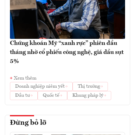
Chứng khoán Mỹ “xanh rực” phiên đầu
tháng nhờ cổ phiếu công nghệ, giá dầu sụt
5%
Xem thêm
Doanh nghiệp niêm yết
Thị trường
Đầu tư
Quốc tế
Khung pháp lý
Đừng bỏ lỡ