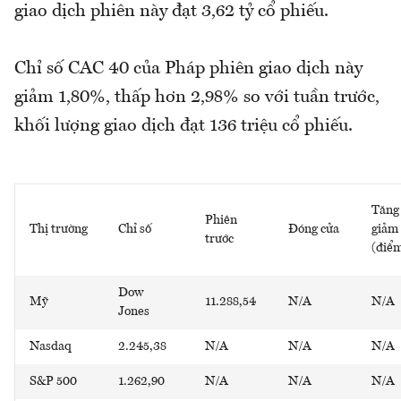
giao dịch phiên này đạt 3,62 tỷ cổ phiếu.
Chỉ số CAC 40 của Pháp phiên giao dịch này
giảm 1,80%, thấp hơn 2,98% so với tuần trước,
khối lượng giao dịch đạt 136 triệu cổ phiếu.
Tăng
Phiên
Thị trường
Chỉ số
Đóng cửa
giảm
trước
(điể
Dow
Mỹ
11.288,54
N/A
N/A
Jones
Nasdaq
2.245,38
N/A
N/A
N/A
S&P 500
1.262,90
N/A
N/A
N/A