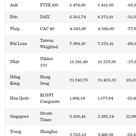
Anh
FTSE 100
5.476,60
5.412,80
-63,
Đức
DAX
6.353,74
6.271,85
-81,8
Pháp
CAC 40
4.343,99
4.266,00
-77,
Taiwan
Đài Loan
7.394,10
7.228,41
-165,
Weighted
Nikkei
Nhật
13.265,40
13.237,89
-27,
225
Hồng
Hang
21.242,78
21.423,82
181,0
Kông
Seng
KOSPI
Hàn Quốc
1.606,54
1.577,94
-28,6
Composite
Straits
Singapore
2.880,45
2.892,54
12,09
Times
Trung
Shanghai
2.703,53
2.669,89
-33,