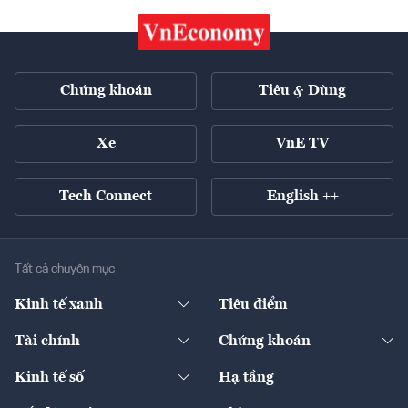
Chứng khoán
Tiêu & Dùng
Xe
VnE TV
Tech Connect
English ++
Tất cả chuyên mục
Kinh tế xanh
Tiêu điểm
Chuyển động xanh
Tài chính
Chứng khoán
Pháp lý
Ngân hàng
Doanh nghiệp niêm yết
Kinh tế số
Hạ tầng
Thương hiệu xanh
Thị trường vốn
Thị trường
Sản phẩm - Thị trường