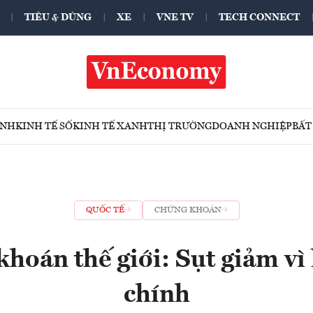
TIÊU & DÙNG
XE
VNE TV
TECH CONNECT
ÍNH
KINH TẾ SỐ
KINH TẾ XANH
THỊ TRƯỜNG
DOANH NGHIỆP
BẤT
QUỐC TẾ
CHỨNG KHOÁN
hoán thế giới: Sụt giảm vì 
chính