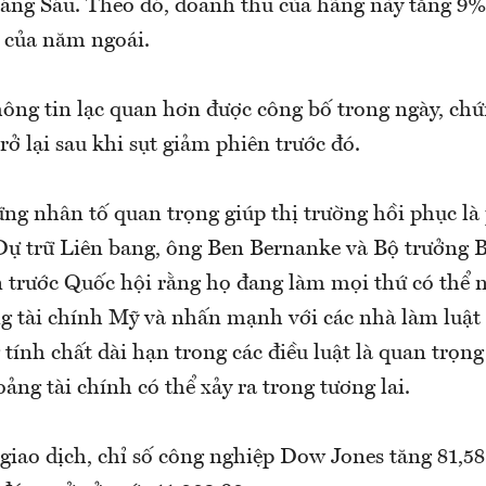
áng Sáu. Theo đó, doanh thu của hãng này tăng 9%
 của năm ngoái.
hông tin lạc quan hơn được công bố trong ngày, c
rở lại sau khi sụt giảm phiên trước đó.
ng nhân tố quan trọng giúp thị trường hồi phục là 
Dự trữ Liên bang, ông Ben Bernanke và Bộ trưởng 
 trước Quốc hội rằng họ đang làm mọi thứ có thể
ng tài chính Mỹ và nhấn mạnh với các nhà làm luậ
tính chất dài hạn trong các điều luật là quan trọng
ng tài chính có thể xảy ra trong tương lai.
giao dịch, chỉ số công nghiệp Dow Jones tăng 81,5