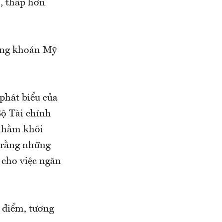
, thấp hơn
hứng khoán Mỹ
phát biểu của
Bộ Tài chính
 nhằm khôi
t rằng những
 cho việc ngăn
8 điểm, tương