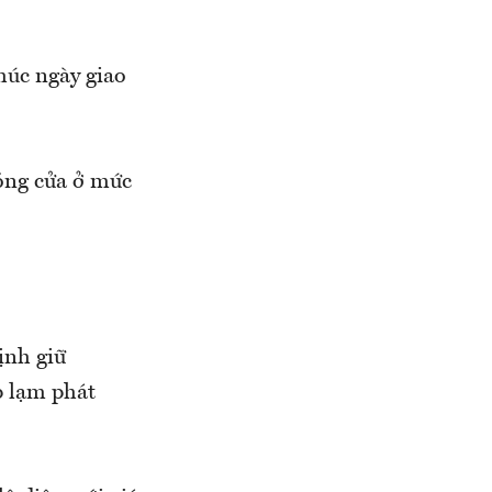
húc ngày giao
óng cửa ở mức
ịnh giữ
p lạm phát