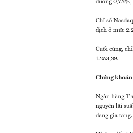
đương 0,73%, 
Chỉ số Nasdaq
dịch ở mức 2.2
Cuối cùng, ch
1.253,39.
Chứng khoán c
Ngân hàng Tr
nguyên lãi su
đang gia tăng.