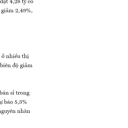
ạt 4,28 tỷ cổ
t giảm 2,49%,
ở nhiều thị
 biên độ giảm
bán sỉ trong
dự báo 5,3%
 nguyên nhân