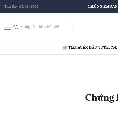
Thứ Bảy, 08/08/2026
CHỨNG KHOÁN
TIÊU ĐIỂM
ĐẦU TƯ
TÀI CH
Chứng k