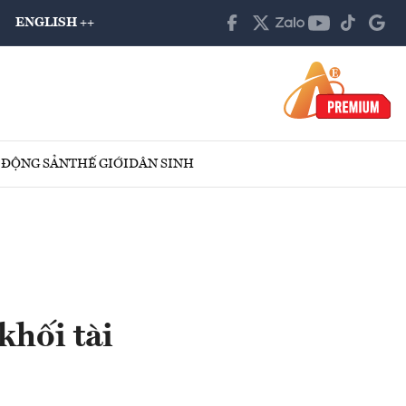
ENGLISH ++
 ĐỘNG SẢN
THẾ GIỚI
DÂN SINH
khối tài