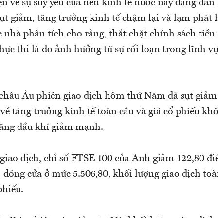
 về sự suy yếu của nền kinh tế nước này đang dần l
ụt giảm, tăng trưởng kinh tế chậm lại và lạm phát 
nhà phân tích cho rằng, thắt chặt chính sách tiền 
thực thi là do ảnh hưởng từ sự rối loạn trong lĩnh v
châu Âu phiên giao dịch hôm thứ Năm đã sụt giả
về tăng trưởng kinh tế toàn cầu và giá cổ phiếu kh
hãng dầu khí giảm mạnh.
 giao dịch, chỉ số FTSE 100 của Anh giảm 122,80 đi
 đóng cửa ở mức 5.506,80, khối lượng giao dịch toà
phiếu.