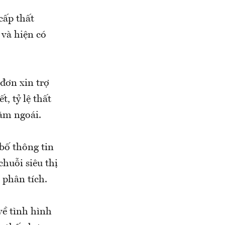
cấp thất
 và hiện có
đơn xin trợ
, tỷ lệ thất
ăm ngoái.
bố thông tin
huỗi siêu thị
 phân tích.
về tình hình