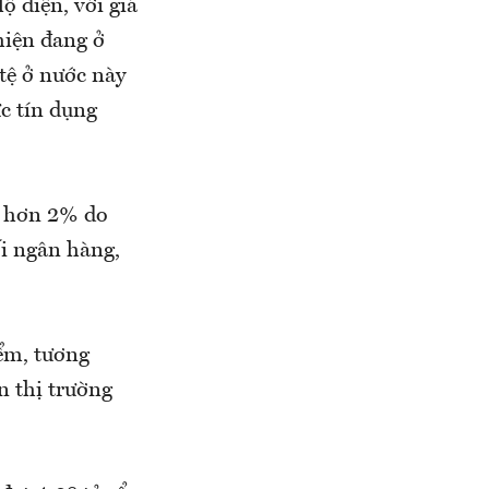
ộ diện, với giá
hiện đang ở
tệ ở nước này
ực tín dụng
m hơn 2% do
ối ngân hàng,
ểm, tương
n thị trường