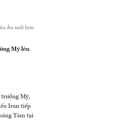
châu Âu mất hơn
ường Mỹ lên
 trưởng Mỹ,
ếu Iran tiếp
tháng Tám tại