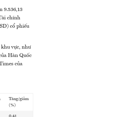
n 9.536,13
Tài chính
USD) cổ phiếu
 khu vực, như
 của Hàn Quốc
 Times của
m
Tăng/giảm
(%)
0,41