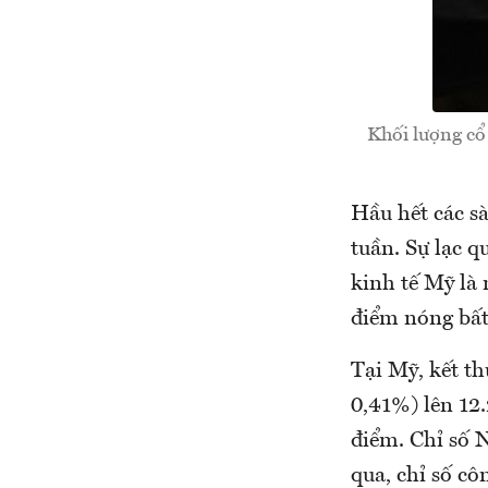
Khối lượng cổ
Hầu hết các s
tuần. Sự lạc q
kinh tế Mỹ là 
điểm nóng bất 
Tại Mỹ, kết th
0,41%) lên 12.
điểm. Chỉ số 
qua, chỉ số c