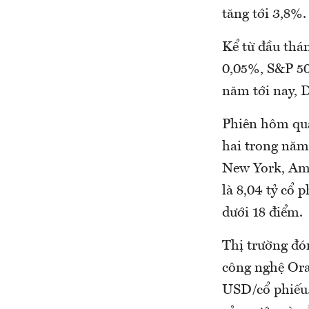
tăng tới 3,8%.
Kể từ đầu thán
0,05%, S&P 50
năm tới nay, 
Phiên hôm qua
hai trong năm,
New York, Ame
là 8,04 tỷ cổ 
dưới 18 điểm.
Thị trường đó
công nghệ Orac
USD/cổ phiếu