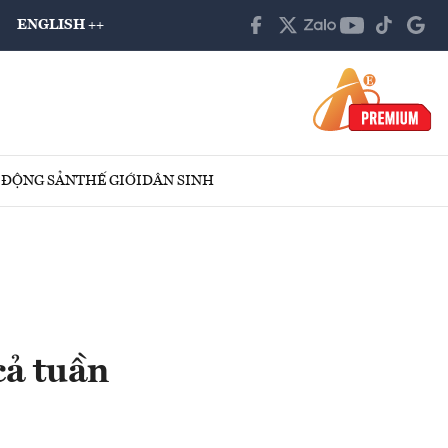
ENGLISH ++
 ĐỘNG SẢN
THẾ GIỚI
DÂN SINH
cả tuần