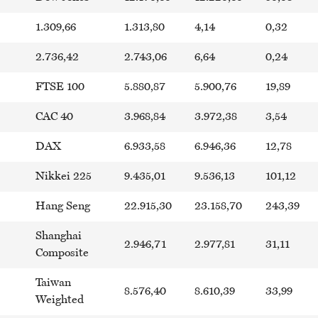
1.309,66
1.313,80
4,14
0,32
2.736,42
2.743,06
6,64
0,24
FTSE 100
5.880,87
5.900,76
19,89
CAC 40
3.968,84
3.972,38
3,54
DAX
6.933,58
6.946,36
12,78
Nikkei 225
9.435,01
9.536,13
101,12
Hang Seng
22.915,30
23.158,70
243,39
Shanghai
2.946,71
2.977,81
31,11
Composite
Taiwan
8.576,40
8.610,39
33,99
Weighted