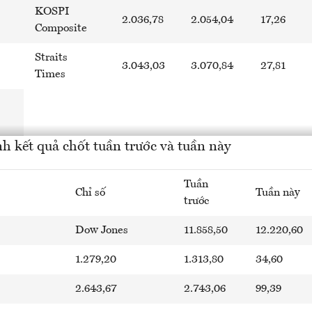
KOSPI
2.036,78
2.054,04
17,26
Composite
Straits
3.043,03
3.070,84
27,81
Times
h kết quả chốt tuần trước và tuần này
Tuần
Chỉ số
Tuần này
trước
Dow Jones
11.858,50
12.220,60
1.279,20
1.313,80
34,60
2.643,67
2.743,06
99,39