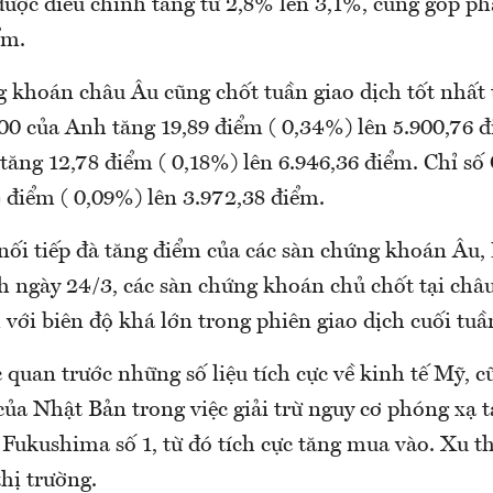
được điều chỉnh tăng từ 2,8% lên 3,1%, cũng góp ph
ểm.
 khoán châu Âu cũng chốt tuần giao dịch tốt nhất 
00 của Anh tăng 19,89 điểm ( 0,34%) lên 5.900,76 đ
ăng 12,78 điểm ( 0,18%) lên 6.946,36 điểm. Chỉ số
 điểm ( 0,09%) lên 3.972,38 điểm.
 nối tiếp đà tăng điểm của các sàn chứng khoán Âu,
ch ngày 24/3, các sàn chứng khoán chủ chốt tại châ
 với biên độ khá lớn trong phiên giao dịch cuối tuầ
 quan trước những số liệu tích cực về kinh tế Mỹ, 
của Nhật Bản trong việc giải trừ nguy cơ phóng xạ 
Fukushima số 1, từ đó tích cực tăng mua vào. Xu th
thị trường.