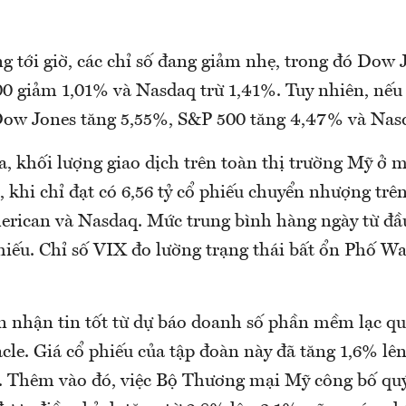
g tới giờ, các chỉ số đang giảm nhẹ, trong đó Dow
0 giảm 1,01% và Nasdaq trừ 1,41%. Tuy nhiên, nếu 
Dow Jones tăng 5,55%, S&P 500 tăng 4,47% và Nasd
, khối lượng giao dịch trên toàn thị trường Mỹ ở 
 khi chỉ đạt có 6,56 tỷ cổ phiếu chuyển nhượng trên
rican và Nasdaq. Mức trung bình hàng ngày từ đầ
phiếu. Chỉ số VIX đo lường trạng thái bất ổn Phố W
n nhận tin tốt từ dự báo doanh số phần mềm lạc q
le. Giá cổ phiếu của tập đoàn này đã tăng 1,6% lê
. Thêm vào đó, việc Bộ Thương mại Mỹ công bố qu