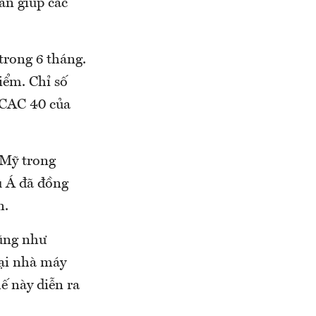
ần giúp các
trong 6 tháng.
iểm. Chỉ số
 CAC 40 của
 Mỹ trong
u Á đã đồng
n.
cũng như
tại nhà máy
ế này diễn ra