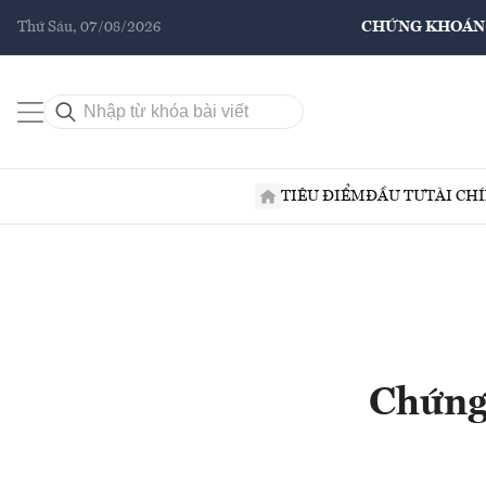
Thứ Sáu, 07/08/2026
CHỨNG KHOÁN
TIÊU ĐIỂM
ĐẦU TƯ
TÀI CH
Chứng 