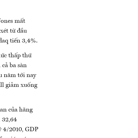
 Jones mất
xét từ đầu
aq tiến 3,4%.
mức thấp thứ
 cả ba sàn
u năm tới nay
all giảm xuống
uan của hãng
n 32,64
ý 4/2010, GDP