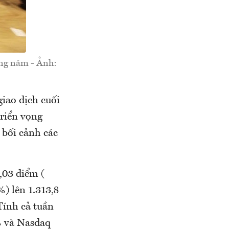
ong năm - Ảnh:
iao dịch cuối
triển vọng
 bối cảnh các
,03 điểm (
) lên 1.313,8
Tính cả tuần
% và Nasdaq