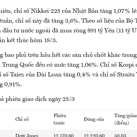
hiên, chỉ số Nikkei 225 của Nhật Bản tăng 1,07% lê
tuần, chỉ số này đã tăng 3,6%. Theo số liệu của Bộ 
 đầu tư nước ngoài đã mua ròng 891 tỷ Yên (11 tỷ 
ần kết thúc hôm 18/3.
 bao phủ trên hầu hết các sàn chủ chốt khác trong
Trung Quốc đều có mức tăng 1,06%. Chỉ số Kospi
ỉ số Taiex của Đài Loan tăng 0,4% và chỉ số Straits
g 0,91%.
uả phiên giao dịch ngày 25/3
Phiên
Tăng/giả
Chỉ số
Đóng cửa
trước
(điểm)
Dow Jones
12.170,60
12.220,60
50,03