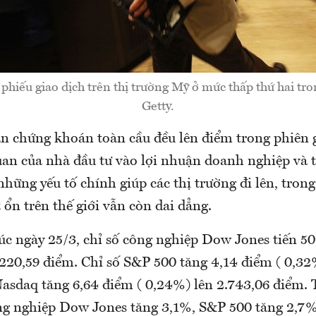
 phiếu giao dịch trên thị trường Mỹ ở mức thấp thứ hai tr
Getty.
àn chứng khoán toàn cầu đều lên điểm trong phiên g
uan của nhà đầu tư vào lợi nhuận doanh nghiệp và 
những yếu tố chính giúp các thị trường đi lên, trong
ổn trên thế giới vẫn còn dai dẳng.
úc ngày 25/3, chỉ số công nghiệp Dow Jones tiến 50
220,59 điểm. Chỉ số S&P 500 tăng 4,14 điểm ( 0,32%
Nasdaq tăng 6,64 điểm ( 0,24%) lên 2.743,06 điểm. 
ông nghiệp Dow Jones tăng 3,1%, S&P 500 tăng 2,7