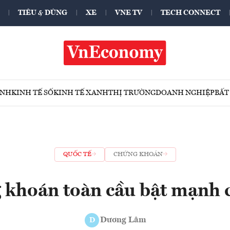
TIÊU & DÙNG
XE
VNE TV
TECH CONNECT
ÍNH
KINH TẾ SỐ
KINH TẾ XANH
THỊ TRƯỜNG
DOANH NGHIỆP
BẤT
QUỐC TẾ
CHỨNG KHOÁN
khoán toàn cầu bật mạnh 
Dương Lâm
D