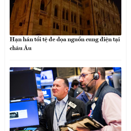
Hạn hán tồi tệ đe dọa nguồn cung điện tại
châu Âu