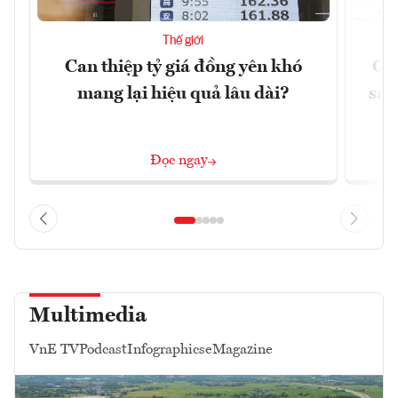
Thế giới
Can thiệp tỷ giá đồng yên khó
Gi
mang lại hiệu quả lâu dài?
sau
Đọc ngay
Multimedia
VnE TV
Podcast
Infographics
eMagazine