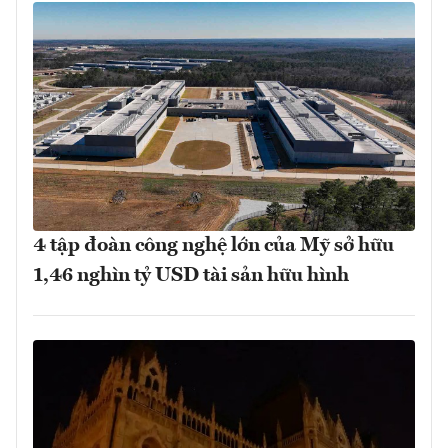
4 tập đoàn công nghệ lớn của Mỹ sở hữu
1,46 nghìn tỷ USD tài sản hữu hình