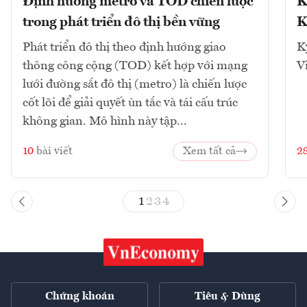
Định hướng metro và TOD chiến lược
K
trong phát triển đô thị bền vững
K
Phát triển đô thị theo định hướng giao
K
thông công cộng (TOD) kết hợp với mạng
V
lưới đường sắt đô thị (metro) là chiến lược
cốt lõi để giải quyết ùn tắc và tái cấu trúc
không gian. Mô hình này tập...
10
bài viết
Xem tất cả
2
1
2
3
4
Chứng khoán
Tiêu & Dùng