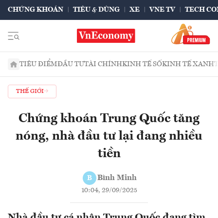
CHỨNG KHOÁN
TIÊU & DÙNG
XE
VNE TV
TECH CO
TIÊU ĐIỂM
ĐẦU TƯ
TÀI CHÍNH
KINH TẾ SỐ
KINH TẾ XANH
THẾ GIỚI
Chứng khoán Trung Quốc tăng
nóng, nhà đầu tư lại đang nhiều
tiền
Bình Minh
B
10:04, 29/09/2025
Nhà đầu tư cá nhân Trung Quốc đang tìm