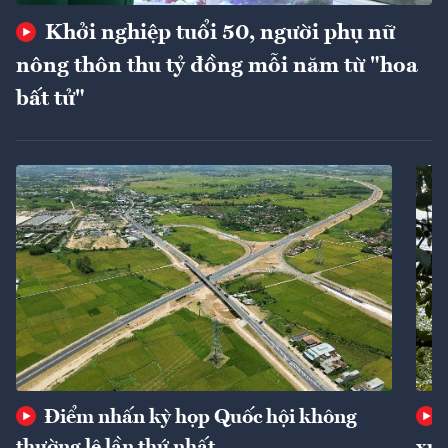
Khởi nghiệp tuổi 50, người phụ nữ
nông thôn thu tỷ đồng mỗi năm từ "hoa
bất tử"
Điểm nhấn kỳ họp Quốc hội không
thường lệ lần thứ nhất
xuấ