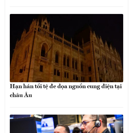
Hạn hán tồi tệ đe dọa nguồn cung điện tại
châu Âu