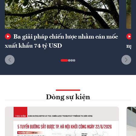
Ba giải pháp chiến lược nhằm cán mốc
xuất khẩu 74 tỷ USD
ngu
Dòng sự kiện