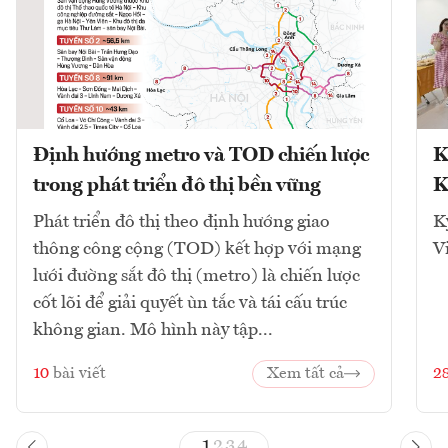
Định hướng metro và TOD chiến lược
K
trong phát triển đô thị bền vững
K
Phát triển đô thị theo định hướng giao
K
thông công cộng (TOD) kết hợp với mạng
V
lưới đường sắt đô thị (metro) là chiến lược
cốt lõi để giải quyết ùn tắc và tái cấu trúc
không gian. Mô hình này tập...
10
bài viết
Xem tất cả
2
1
2
3
4