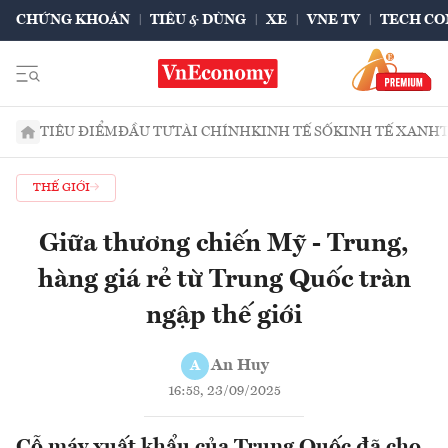
CHỨNG KHOÁN
TIÊU & DÙNG
XE
VNE TV
TECH CO
TIÊU ĐIỂM
ĐẦU TƯ
TÀI CHÍNH
KINH TẾ SỐ
KINH TẾ XANH
THẾ GIỚI
Giữa thương chiến Mỹ - Trung,
hàng giá rẻ từ Trung Quốc tràn
ngập thế giới
An Huy
A
16:58, 23/09/2025
Cỗ máy xuất khẩu của Trung Quốc đã cho