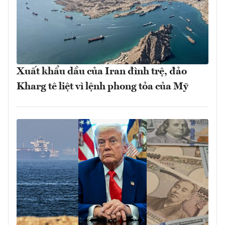
Xuất khẩu dầu của Iran đình trệ, đảo
Kharg tê liệt vì lệnh phong tỏa của Mỹ