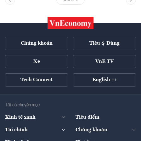
Chứng khoán
Tiêu & Dùng
Xe
VnE TV
Tech Connect
English ++
Tất cả chuyên mục
Kinh tế xanh
Tiêu điểm
Chuyển động xanh
Tài chính
Chứng khoán
Pháp lý
Ngân hàng
Doanh nghiệp niêm yết