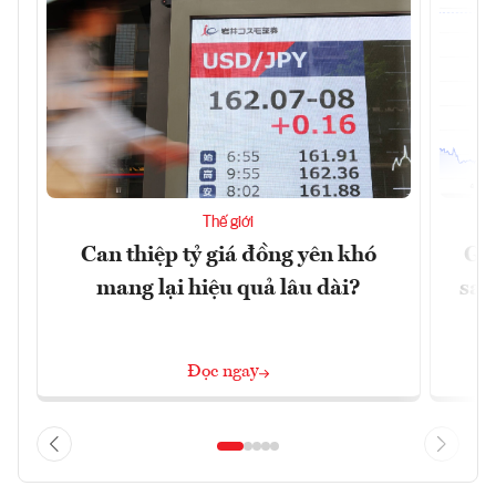
Thế giới
Can thiệp tỷ giá đồng yên khó
Gi
mang lại hiệu quả lâu dài?
sau
Đọc ngay