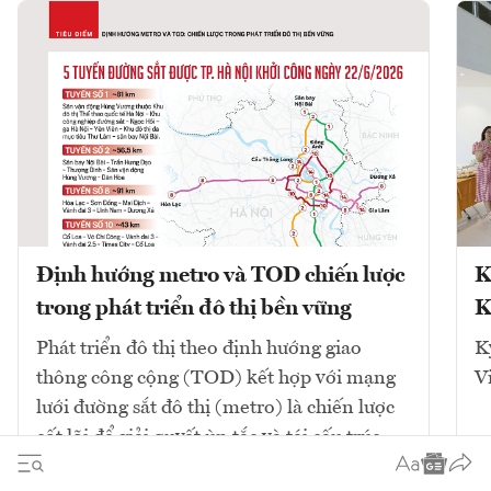
Định hướng metro và TOD chiến lược
K
trong phát triển đô thị bền vững
K
Phát triển đô thị theo định hướng giao
K
thông công cộng (TOD) kết hợp với mạng
V
lưới đường sắt đô thị (metro) là chiến lược
cốt lõi để giải quyết ùn tắc và tái cấu trúc
không gian. Mô hình này tập...