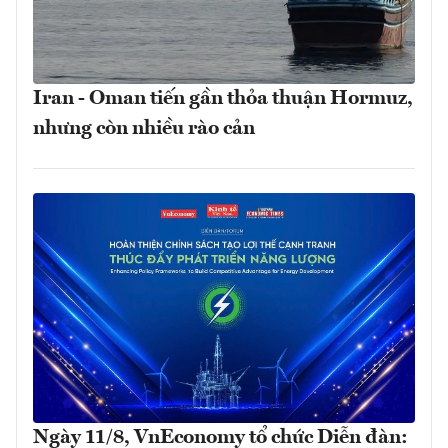
Iran - Oman tiến gần thỏa thuận Hormuz,
nhưng còn nhiều rào cản
Ngày 11/8, VnEconomy tổ chức Diễn đàn: