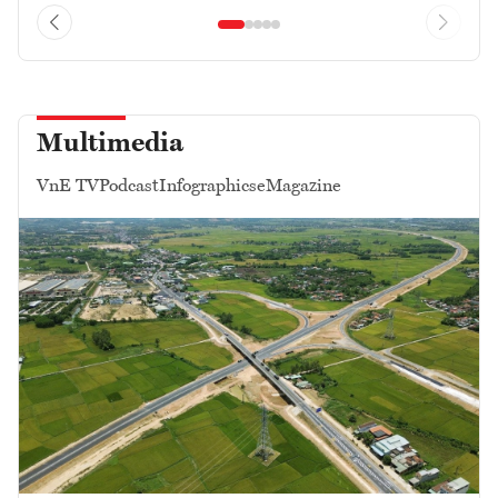
Multimedia
VnE TV
Podcast
Infographics
eMagazine