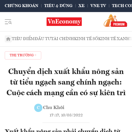
CHỨNG KHOÁN
TIÊU & DÙNG
XE
VNE TV
TECH CO
TIÊU ĐIỂM
ĐẦU TƯ
TÀI CHÍNH
KINH TẾ SỐ
KINH TẾ XANH
THỊ TRƯỜNG
Chuyển dịch xuất khẩu nông sản
từ tiểu ngạch sang chính ngạch:
Cuộc cách mạng cần có sự kiên trì
Chu Khôi
C
17:17, 10/03/2022
Xuất khẩu nông sản phải chuyển dịch từ