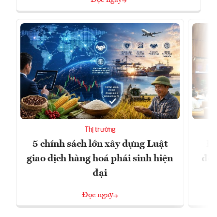
Đọc ngay
Thị trường
5 chính sách lớn xây dựng Luật
Đổ
giao dịch hàng hoá phái sinh hiện
đột
đại
Đọc ngay