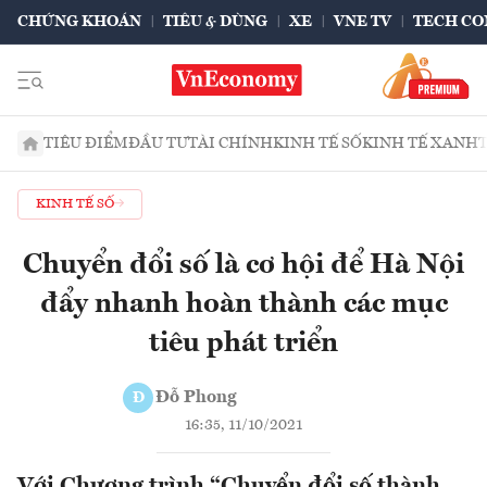
CHỨNG KHOÁN
TIÊU & DÙNG
XE
VNE TV
TECH CO
TIÊU ĐIỂM
ĐẦU TƯ
TÀI CHÍNH
KINH TẾ SỐ
KINH TẾ XANH
KINH TẾ SỐ
Chuyển đổi số là cơ hội để Hà Nội
đẩy nhanh hoàn thành các mục
tiêu phát triển
Đỗ Phong
Đ
16:35, 11/10/2021
Với Chương trình “Chuyển đổi số thành