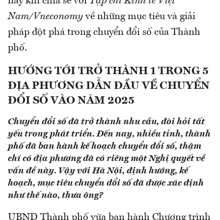
này khi chia sẻ với
Tạp chí Kinh tế Việt
Nam/Vneconomy
về những mục tiêu và giải
pháp đột phá trong chuyển đổi số của Thành
phố.
HƯỚNG TỚI TRỞ THÀNH 1 TRONG 5
ĐỊA PHƯƠNG DẪN ĐẦU VỀ CHUYỂN
ĐỔI SỐ VÀO NĂM 2025
Chuyển đổi số đã trở thành nhu cầu, đòi hỏi tất
yếu trong phát triển. Đến nay, nhiều tỉnh, thành
phố đã ban hành kế hoạch chuyển đổi số, thậm
chí có địa phương đã có riêng một Nghị quyết về
vấn đề này. Vậy với Hà Nội, định hướng, kế
hoạch, mục tiêu chuyển đổi số đã được xác định
như thế nào, thưa ông?
UBND Thành phố vừa ban hành Chương trình