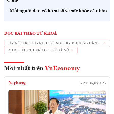
Code
- Mỗi người dân có hồ sơ số về sức khỏe cá nhân
ĐỌC BÀI THEO TỪ KHOÁ
HÀ NỘI TRỞ THÀNH 1 TRONG 5 ĐỊA PHƯƠNG DẪN
ĐẦU CẢ NƯỚC VỀ CHUYỂN ĐỔI SỐ
MỤC TIÊU CHUYỂN ĐỔI SỐ HÀ NỘI
Mới nhất trên
VnEconomy
Địa phương
22:41, 07/08/2026