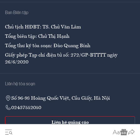
Nhà
Ban Biên tập
Ẩm thực
Chủ tịch HĐBT: TS. Chử Văn Lâm
Tổng biên tập: Chử Thị Hạnh
Tổng thư ký tòa soạn: Đào Quang Bính
Giấy phép Tạp chí điện tử số: 272/GP-BTTTT ngày
26/6/2020
Liên hệ tòa soạn
Số 96-98 Hoàng Quốc Việt, Cầu Giấy, Hà Nội
02437552050
Liên hệ quảng cáo