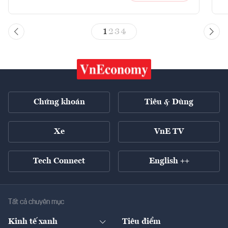
1
2
3
4
Chứng khoán
Tiêu & Dùng
Xe
VnE TV
Tech Connect
English ++
Tất cả chuyên mục
Kinh tế xanh
Tiêu điểm