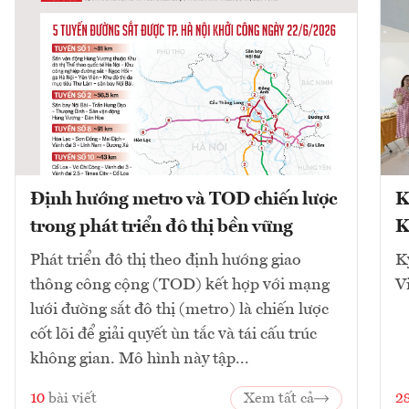
Định hướng metro và TOD chiến lược
K
trong phát triển đô thị bền vững
K
Phát triển đô thị theo định hướng giao
K
thông công cộng (TOD) kết hợp với mạng
V
lưới đường sắt đô thị (metro) là chiến lược
cốt lõi để giải quyết ùn tắc và tái cấu trúc
không gian. Mô hình này tập...
10
bài viết
Xem tất cả
2