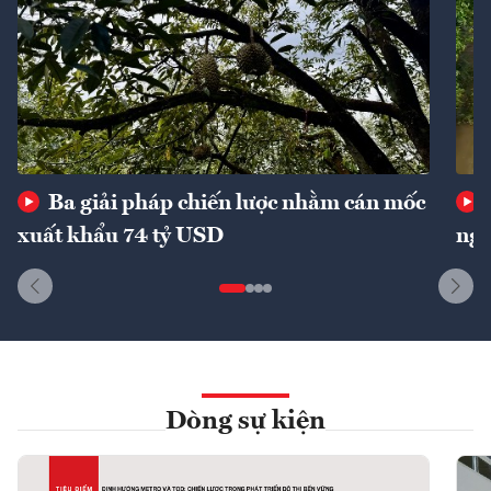
Ba giải pháp chiến lược nhằm cán mốc
xuất khẩu 74 tỷ USD
ngu
Dòng sự kiện