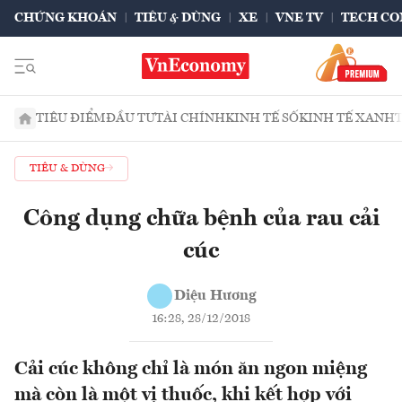
CHỨNG KHOÁN
TIÊU & DÙNG
XE
VNE TV
TECH CO
TIÊU ĐIỂM
ĐẦU TƯ
TÀI CHÍNH
KINH TẾ SỐ
KINH TẾ XANH
TIÊU & DÙNG
Công dụng chữa bệnh của rau cải
cúc
Diệu Hương
16:28, 28/12/2018
Cải cúc không chỉ là món ăn ngon miệng
mà còn là một vị thuốc, khi kết hợp với