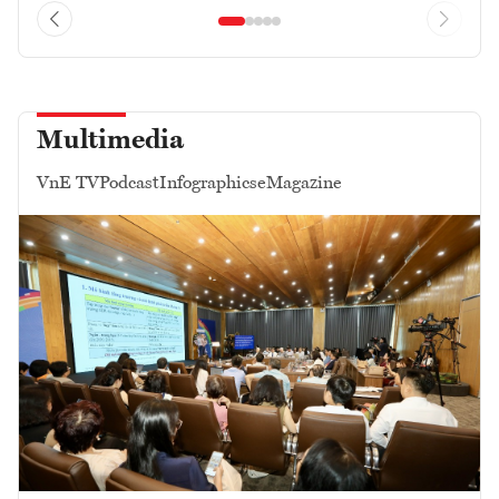
Multimedia
VnE TV
Podcast
Infographics
eMagazine