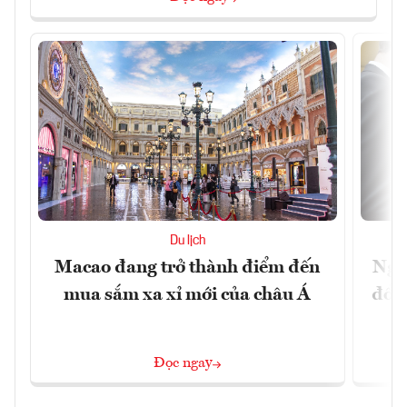
Du lịch
Macao đang trở thành điểm đến
Ngư
mua sắm xa xỉ mới của châu Á
đổi 
Đọc ngay