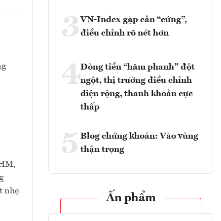
3
VN-Index gặp cản “cứng”,
điều chỉnh rõ nét hơn
4
ng
Dòng tiền “hãm phanh” đột
ngột, thị trường điều chỉnh
diện rộng, thanh khoản cực
thấp
5
Blog chứng khoán: Vào vùng
thận trọng
VHM,
g
t nhẹ
Ấn phẩm