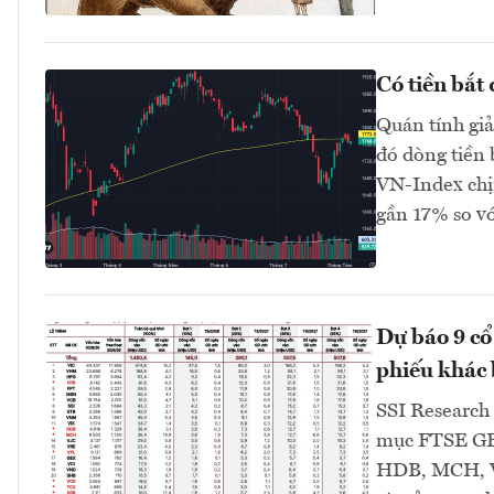
Có tiền bắt
Quán tính gi
đó dòng tiền 
VN-Index chị
gần 17% so v
Dự báo 9 cổ
phiếu khác b
SSI Research 
mục FTSE GEI
HDB, MCH, V