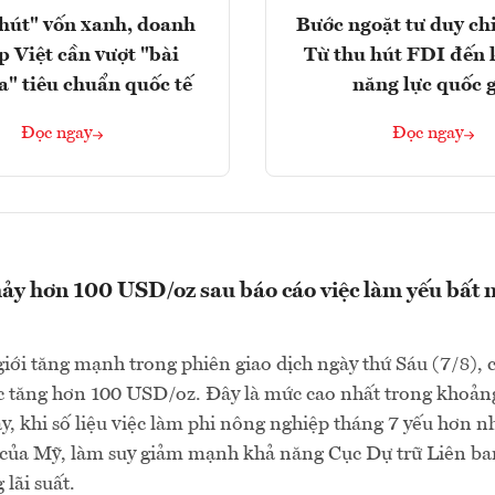
hút" vốn xanh, doanh
Bước ngoặt tư duy chi
p Việt cần vượt "bài
Từ thu hút FDI đến 
a" tiêu chuẩn quốc tế
năng lực quốc 
Đọc ngay
Đọc ngay
ảy hơn 100 USD/oz sau báo cáo việc làm yếu bất 
giới tăng mạnh trong phiên giao dịch ngày thứ Sáu (7/8), 
c tăng hơn 100 USD/oz. Đây là mức cao nhất trong khoản
đây, khi số liệu việc làm phi nông nghiệp tháng 7 yếu hơn n
o của Mỹ, làm suy giảm mạnh khả năng Cục Dự trữ Liên b
lãi suất.