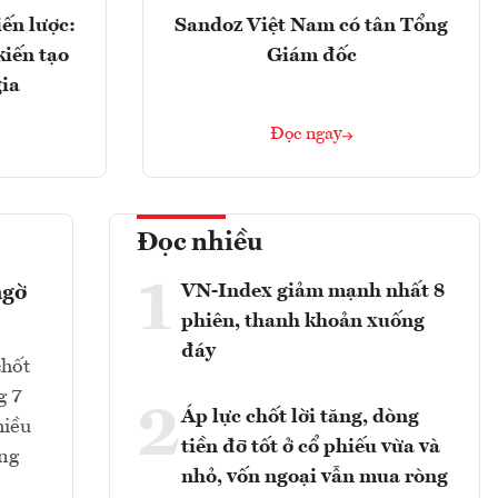
ến lược:
Sandoz Việt Nam có tân Tổng
kiến tạo
Giám đốc
gia
Đọc ngay
Đọc nhiều
1
VN-Index giảm mạnh nhất 8
ngờ
phiên, thanh khoản xuống
đáy
chốt
g 7
2
Áp lực chốt lời tăng, dòng
hiều
tiền đỡ tốt ở cổ phiếu vừa và
ang
nhỏ, vốn ngoại vẫn mua ròng