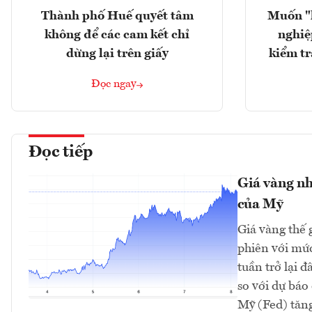
Thành phố Huế quyết tâm
Muốn "
không để các cam kết chỉ
nghiệ
dừng lại trên giấy
kiểm tr
Đọc ngay
Đọc tiếp
Giá vàng nh
của Mỹ
Giá vàng thế 
phiên với mứ
tuần trở lại 
so với dự bá
Mỹ (Fed) tăng 