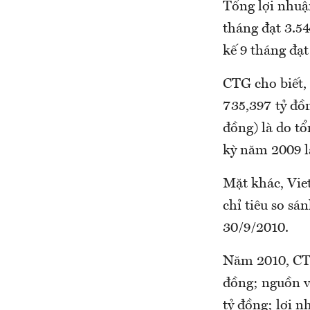
Tổng lợi nhuận
tháng đạt 3.54
kế 9 tháng đạt
CTG cho biết, 
735,397 tỷ đồ
đồng) là do tổ
kỳ năm 2009 là
Mặt khác, Vie
chỉ tiêu so s
30/9/2010.
Năm 2010, CTG
đồng; nguồn v
tỷ đồng; lợi n