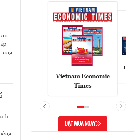
sau
hấp
 tăng
Tạp chí
Vietnam Economic
Times
ổ
danh
ĐẶT MUA NGAY
không