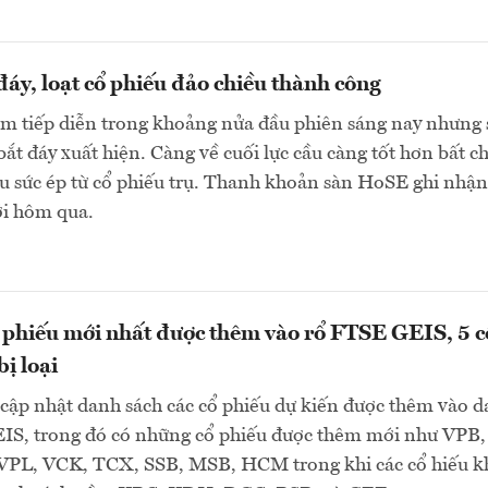
 đáy, loạt cổ phiếu đảo chiều thành công
ảm tiếp diễn trong khoảng nửa đầu phiên sáng nay nhưng 
bắt đáy xuất hiện. Càng về cuối lực cầu càng tốt hơn bất c
u sức ép từ cổ phiếu trụ. Thanh khoản sàn HoSE ghi nhận
ới hôm qua.
 phiếu mới nhất được thêm vào rổ FTSE GEIS, 5 c
ị loại
cập nhật danh sách các cổ phiếu dự kiến được thêm vào 
S, trong đó có những cổ phiếu được thêm mới như VPB,
PL, VCK, TCX, SSB, MSB, HCM trong khi các cổ hiếu 