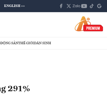
ENGLISH ++
 ĐỘNG SẢN
THẾ GIỚI
DÂN SINH
ăng 291%