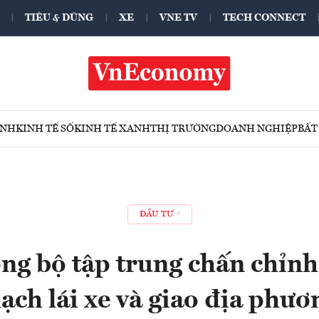
TIÊU & DÙNG
XE
VNE TV
TECH CONNECT
ÍNH
KINH TẾ SỐ
KINH TẾ XANH
THỊ TRƯỜNG
DOANH NGHIỆP
BẤT
ĐẦU TƯ
g bộ tập trung chấn chỉnh
hạch lái xe và giao địa phươ