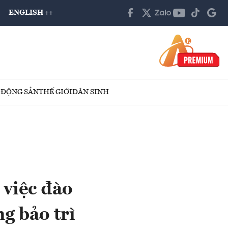
ENGLISH ++
 ĐỘNG SẢN
THẾ GIỚI
DÂN SINH
 việc đào
ng bảo trì