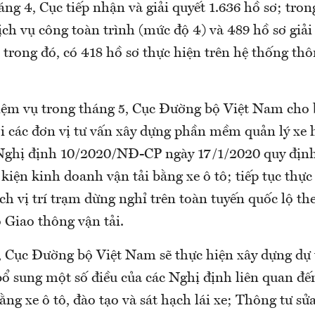
ng 4, Cục tiếp nhận và giải quyết 1.636 hồ sơ; tron
ịch vụ công toàn trình (mức độ 4) và 489 hồ sơ giải 
trong đó, có 418 hồ sơ thực hiện trên hệ thống thô
iệm vụ trong tháng 5, Cục Đường bộ Việt Nam cho 
ới các đơn vị tư vấn xây dựng phần mềm quản lý xe
Nghị định 10/2020/NĐ-CP ngày 17/1/2020 quy định
kiện kinh doanh vận tải bằng xe ô tô; tiếp tục thực
h vị trí trạm dừng nghỉ trên toàn tuyến quốc lộ th
 Giao thông vận tải.
, Cục Đường bộ Việt Nam sẽ thực hiện xây dựng dự
bổ sung một số điều của các Nghị định liên quan đế
ằng xe ô tô, đào tạo và sát hạch lái xe; Thông tư sử