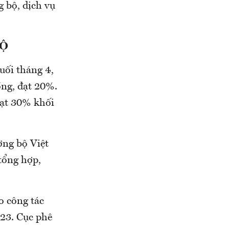
g bộ, dịch vụ
LỘ
cuối tháng 4,
ồng, đạt 20%.
đạt 30% khối
ờng bộ Việt
tổng hợp,
o công tác
023. Cục phê