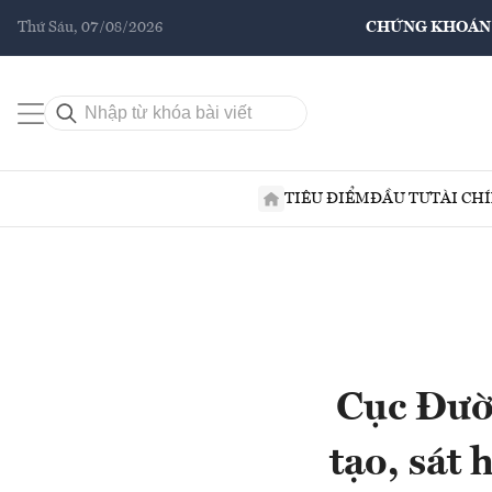
Thứ Sáu, 07/08/2026
CHỨNG KHOÁN
TIÊU ĐIỂM
ĐẦU TƯ
TÀI CH
Cục Đườn
tạo, sát 