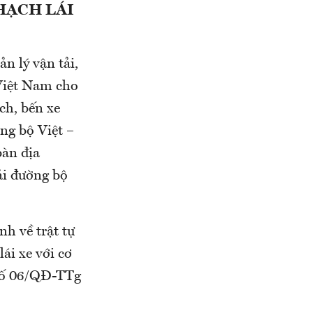
HẠCH LÁI
n lý vận tải,
 Việt Nam cho
ch, bến xe
ng bộ Việt –
bàn địa
ải đường bộ
h về trật tự
lái xe với cơ
h số 06/QĐ-TTg