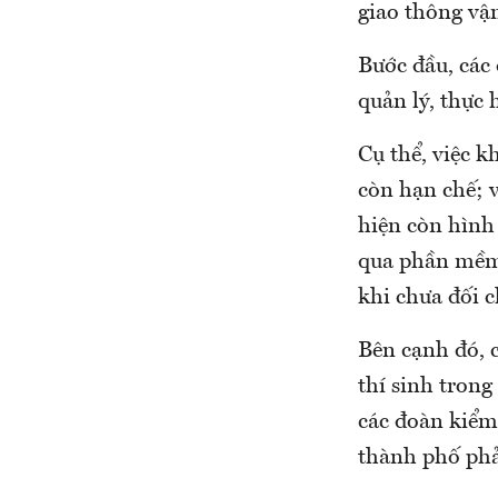
giao thông vận
Bước đầu, các 
quản lý, thực 
Cụ thể, việc k
còn hạn chế; v
hiện còn hình 
qua phần mềm 
khi chưa đối c
Bên cạnh đó, c
thí sinh trong
các đoàn kiểm 
thành phố phải