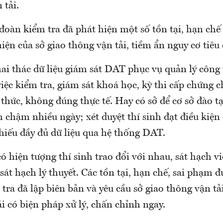
 tải.
đoàn kiểm tra đã phát hiện một số tồn tại, hạn chế
hiện của sở giao thông vận tải, tiềm ẩn nguy cơ tiêu 
hai thác dữ liệu giám sát DAT phục vụ quản lý công 
iệc kiểm tra, giám sát khoá học, kỳ thi cấp chứng c
thức, không đúng thực tế. Hay có sở để cơ sở đào t
chậm nhiều ngày; xét duyệt thí sinh đạt điều kiện 
hiếu đầy đủ dữ liệu qua hệ thống DAT.
ó hiện tượng thí sinh trao đổi với nhau, sát hạch vi
 sát hạch lý thuyết. Các tồn tại, hạn chế, sai phạm 
tra đã lập biên bản và yêu cầu sở giao thông vận tải
 có biện pháp xử lý, chấn chỉnh ngay.