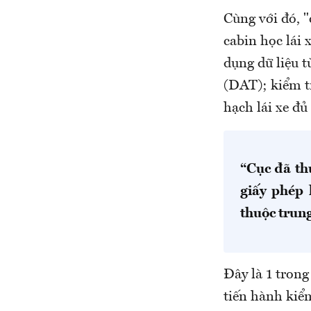
Cùng với đó, "
cabin học lái 
dụng dữ liệu t
(DAT); kiểm t
hạch lái xe đ
“Cục đã th
giấy phép 
thuộc trun
Đây là 1 trong
tiến hành kiểm