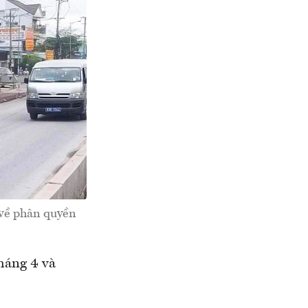
 về phân quyền
háng 4 và