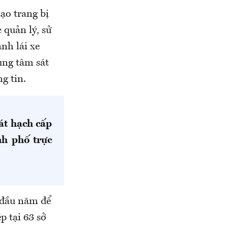
tạo trang bị
 quản lý, sử
nh lái xe
ung tâm sát
g tin.
át hạch cấp
nh phố trực
ừ đầu năm để
p tại 63 sở