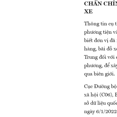
CHẤN CHỈN
XE
Thông tin cụ t
phương tiện v
biết đơn vị đã
hàng, bãi đỗ x
Trung đối với 
phương, để xâ
qua biên giới.
Cục Đường bộ 
xã hội (C06), 
sở dữ liệu quố
ngày 6/1/2022