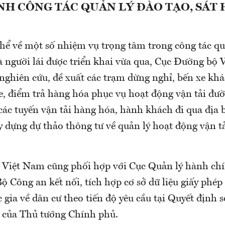
H CÔNG TÁC QUẢN LÝ ĐÀO TẠO, SÁT 
hể về một số nhiệm vụ trọng tâm trong công tác quả
à người lái được triển khai vừa qua, Cục Đường bộ
 nghiên cứu, đề xuất các trạm dừng nghỉ, bến xe khá
e, điểm trả hàng hóa phục vụ hoạt động vận tải đườ
các tuyến vận tải hàng hóa, hành khách đi qua địa 
y dựng dự thảo thông tư về quản lý hoạt động vận t
Việt Nam cũng phối hợp với Cục Quản lý hành chín
Bộ Công an kết nối, tích hợp cơ sở dữ liệu giấy phép 
c gia về dân cư theo tiến độ yêu cầu tại Quyết địn
 của Thủ tướng Chính phủ.