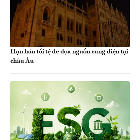
Hạn hán tồi tệ đe dọa nguồn cung điện tại
châu Âu