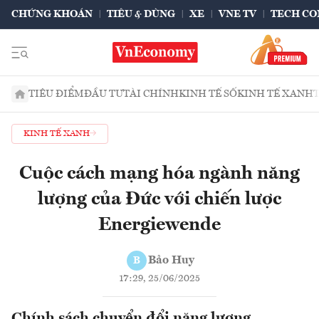
CHỨNG KHOÁN
TIÊU & DÙNG
XE
VNE TV
TECH CO
TIÊU ĐIỂM
ĐẦU TƯ
TÀI CHÍNH
KINH TẾ SỐ
KINH TẾ XANH
KINH TẾ XANH
Cuộc cách mạng hóa ngành năng
lượng của Đức với chiến lược
Energiewende
Bảo Huy
B
17:29, 25/06/2025
Chính sách chuyển đổi năng lượng