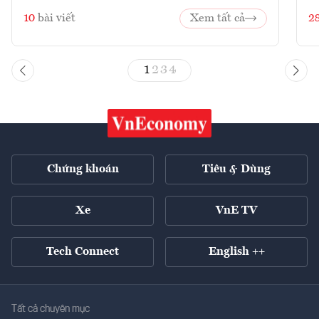
10
bài viết
Xem tất cả
2
1
2
3
4
Chứng khoán
Tiêu & Dùng
Xe
VnE TV
Tech Connect
English ++
Tất cả chuyên mục