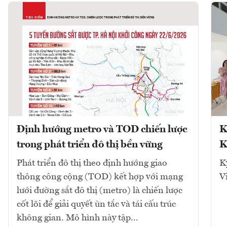
Định hướng metro và TOD chiến lược
K
trong phát triển đô thị bền vững
K
Phát triển đô thị theo định hướng giao
K
thông công cộng (TOD) kết hợp với mạng
V
lưới đường sắt đô thị (metro) là chiến lược
cốt lõi để giải quyết ùn tắc và tái cấu trúc
không gian. Mô hình này tập...