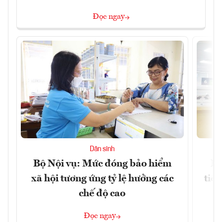
Đọc ngay
Dân sinh
Bộ Nội vụ: Mức đóng bảo hiểm
Bộ
xã hội tương ứng tỷ lệ hưởng các
tiề
chế độ cao
Đọc ngay