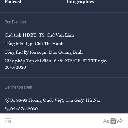
Podcast
Infographics
Giải trí
Y tế
Nhà
Ban Biên tập
Ẩm thực
Chủ tịch HĐBT: TS. Chử Văn Lâm
Tổng biên tập: Chử Thị Hạnh
Tổng thư ký tòa soạn: Đào Quang Bính
Giấy phép Tạp chí điện tử số: 272/GP-BTTTT ngày
26/6/2020
Liên hệ tòa soạn
Số 96-98 Hoàng Quốc Việt, Cầu Giấy, Hà Nội
02437552050
Liên hệ quảng cáo