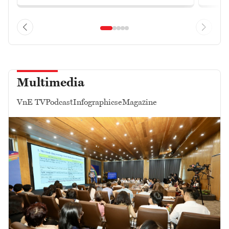
Multimedia
VnE TV
Podcast
Infographics
eMagazine