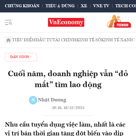
CHỨNG KHOÁN
TIÊU & DÙNG
XE
VNE TV
TECH CO
TIÊU ĐIỂM
ĐẦU TƯ
TÀI CHÍNH
KINH TẾ SỐ
KINH TẾ XANH
DÂN SINH
Cuối năm, doanh nghiệp vẫn “đỏ
mắt” tìm lao động
Nhật Dương
N
19:16, 16/12/2021
Nhu cầu tuyển dụng việc làm, nhất là các
vị trí bán thời gian tăng đột biến vào dịp