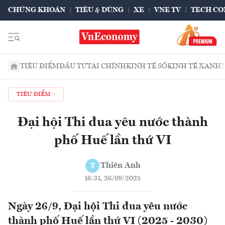
CHỨNG KHOÁN
TIÊU & DÙNG
XE
VNE TV
TECH CO
TIÊU ĐIỂM
ĐẦU TƯ
TÀI CHÍNH
KINH TẾ SỐ
KINH TẾ XANH
TIÊU ĐIỂM
Đại hội Thi đua yêu nước thành
phố Huế lần thứ VI
Thiên Anh
T
16:31, 26/09/2025
Ngày 26/9, Đại hội Thi đua yêu nước
thành phố Huế lần thứ VI (2025 - 2030)