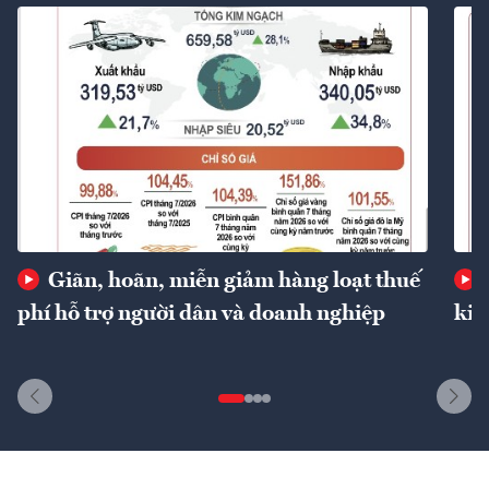
Giãn, hoãn, miễn giảm hàng loạt thuế
phí hỗ trợ người dân và doanh nghiệp
kin