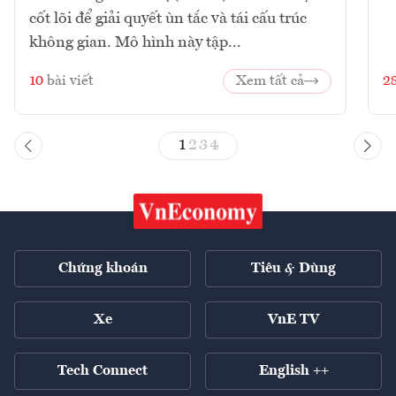
cốt lõi để giải quyết ùn tắc và tái cấu trúc
không gian. Mô hình này tập...
10
bài viết
Xem tất cả
2
1
2
3
4
Chứng khoán
Tiêu & Dùng
Xe
VnE TV
Tech Connect
English ++