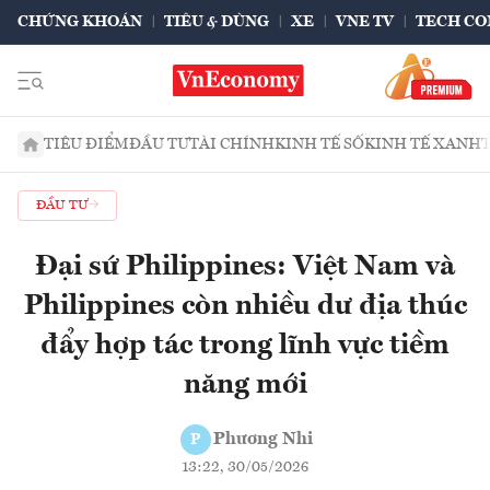
CHỨNG KHOÁN
TIÊU & DÙNG
XE
VNE TV
TECH CO
TIÊU ĐIỂM
ĐẦU TƯ
TÀI CHÍNH
KINH TẾ SỐ
KINH TẾ XANH
ĐẦU TƯ
Đại sứ Philippines: Việt Nam và
Philippines còn nhiều dư địa thúc
đẩy hợp tác trong lĩnh vực tiềm
năng mới
Phương Nhi
P
13:22, 30/05/2026