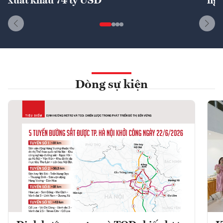
xuất khẩu 74 tỷ USD
ngu
Dòng sự kiện