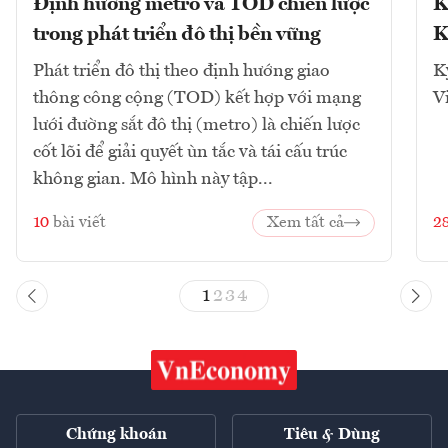
Định hướng metro và TOD chiến lược
K
trong phát triển đô thị bền vững
K
Phát triển đô thị theo định hướng giao
K
thông công cộng (TOD) kết hợp với mạng
V
lưới đường sắt đô thị (metro) là chiến lược
cốt lõi để giải quyết ùn tắc và tái cấu trúc
không gian. Mô hình này tập...
10
bài viết
Xem tất cả
2
1
2
3
4
Chứng khoán
Tiêu & Dùng