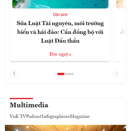
Dân sinh
Sửa Luật Tài nguyên, môi trường
L
biển và hải đảo: Cần đồng bộ với
đổi)
Luật Đấu thầu
Đọc ngay
Multimedia
VnE TV
Podcast
Infographics
eMagazine