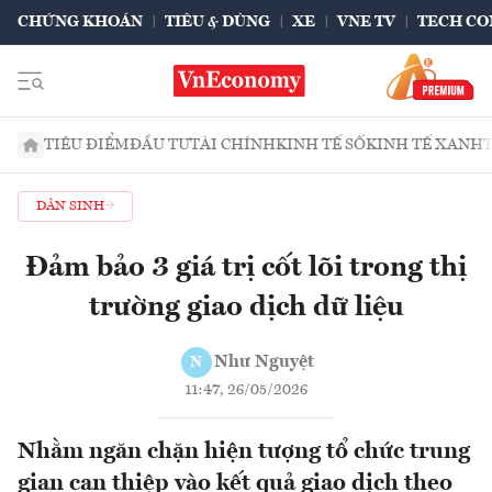
CHỨNG KHOÁN
TIÊU & DÙNG
XE
VNE TV
TECH CO
TIÊU ĐIỂM
ĐẦU TƯ
TÀI CHÍNH
KINH TẾ SỐ
KINH TẾ XANH
DÂN SINH
Đảm bảo 3 giá trị cốt lõi trong thị
trường giao dịch dữ liệu
Như Nguyệt
N
11:47, 26/05/2026
Nhằm ngăn chặn hiện tượng tổ chức trung
gian can thiệp vào kết quả giao dịch theo