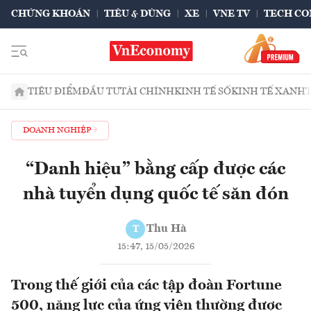
CHỨNG KHOÁN
TIÊU & DÙNG
XE
VNE TV
TECH CO
TIÊU ĐIỂM
ĐẦU TƯ
TÀI CHÍNH
KINH TẾ SỐ
KINH TẾ XANH
DOANH NGHIỆP
“Danh hiệu” bằng cấp được các
nhà tuyển dụng quốc tế săn đón
Thu Hà
T
15:47, 15/05/2026
Trong thế giới của các tập đoàn Fortune
500, năng lực của ứng viên thường được