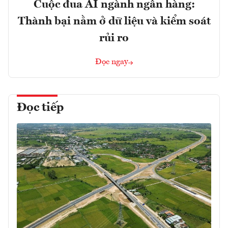
Cuộc đua AI ngành ngân hàng:
Thành bại nằm ở dữ liệu và kiểm soát
rủi ro
Đọc ngay
Đọc tiếp