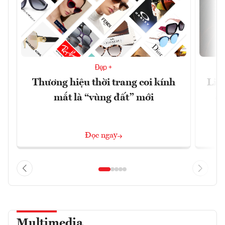
Đẹp +
Thương hiệu thời trang coi kính
Liệ
mắt là “vùng đất” mới
cã
Đọc ngay
Multimedia