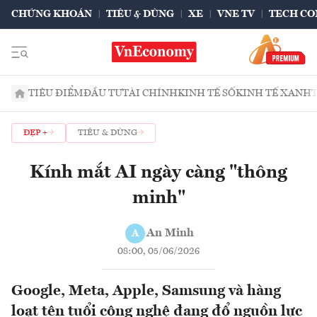
CHỨNG KHOÁN
TIÊU & DÙNG
XE
VNE TV
TECH CO
TIÊU ĐIỂM
ĐẦU TƯ
TÀI CHÍNH
KINH TẾ SỐ
KINH TẾ XANH
ĐẸP +
TIÊU & DÙNG
Kính mắt AI ngày càng "thông
minh"
An Minh
A
08:00, 05/06/2026
Google, Meta, Apple, Samsung và hàng
loạt tên tuổi công nghệ đang đổ nguồn lực