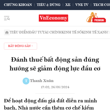
CHỨNG KHOÁN
TIÊU & DÙNG
XE
VNE TV
TECH CO
TIÊU ĐIỂM
ĐẦU TƯ
TÀI CHÍNH
KINH TẾ SỐ
KINH TẾ XANH
BẤT ĐỘNG SẢN
Đánh thuế bất động sản đúng
hướng sẽ giảm động lực đầu cơ
Thanh Xuân
T
17:02, 26/08/2024
Để hoạt động đấu giá đất diễn ra minh
bạch, Nhà nước cần thêm cơ chế kiểm