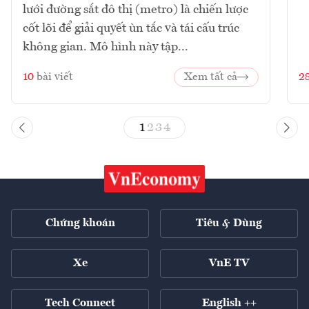
lưới đường sắt đô thị (metro) là chiến lược
cốt lõi để giải quyết ùn tắc và tái cấu trúc
không gian. Mô hình này tập...
10
bài viết
Xem tất cả
2
1
2
3
4
Chứng khoán
Tiêu & Dùng
Xe
VnE TV
Tech Connect
English ++