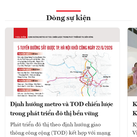
Dòng sự kiện
Định hướng metro và TOD chiến lược
K
trong phát triển đô thị bền vững
K
Phát triển đô thị theo định hướng giao
K
thông công cộng (TOD) kết hợp với mạng
V