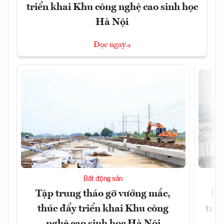
triển khai Khu công nghệ cao sinh học
Hà Nội
Đọc ngay
Bất động sản
Tập trung tháo gỡ vướng mắc,
Dò
thúc đẩy triển khai Khu công
trườ
nghệ cao sinh học Hà Nội