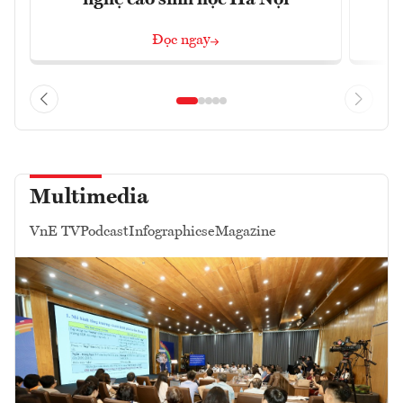
Đọc ngay
Multimedia
VnE TV
Podcast
Infographics
eMagazine