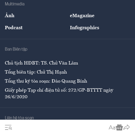
Bảo hiểm
Multimedia
Sự kiện
Nhân lực
Ảnh
eMagazine
Đẹp +
An sinh
Podcast
Infographics
Giải trí
Y tế
Nhà
Ban Biên tập
Ẩm thực
Chủ tịch HĐBT: TS. Chử Văn Lâm
Tổng biên tập: Chử Thị Hạnh
Tổng thư ký tòa soạn: Đào Quang Bính
Giấy phép Tạp chí điện tử số: 272/GP-BTTTT ngày
26/6/2020
Liên hệ tòa soạn
Số 96-98 Hoàng Quốc Việt, Cầu Giấy, Hà Nội