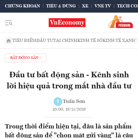
CHỨNG KHOÁN
TIÊU & DÙNG
XE
VNE TV
TECH CO
TIÊU ĐIỂM
ĐẦU TƯ
TÀI CHÍNH
KINH TẾ SỐ
KINH TẾ XANH
BẤT ĐỘNG SẢN
Đầu tư bất động sản - Kênh sinh
lời hiệu quả trong mắt nhà đầu tư
Tuấn Sơn
T
10:00, 19/11/2019
Trong thời điểm hiện tại, đâu là sản phẩm
bất động sản để "chọn mặt gửi vàng" là câu