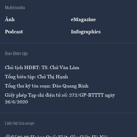
Địa phương
Thị trường
Bảo hiểm
Multimedia
Sự kiện
Nhân lực
Ảnh
eMagazine
Đẹp +
An sinh
Podcast
Infographics
Giải trí
Y tế
Nhà
Ban Biên tập
Ẩm thực
Chủ tịch HĐBT: TS. Chử Văn Lâm
Tổng biên tập: Chử Thị Hạnh
Tổng thư ký tòa soạn: Đào Quang Bính
Giấy phép Tạp chí điện tử số: 272/GP-BTTTT ngày
26/6/2020
Liên hệ tòa soạn