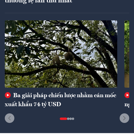
thường lệ lần thứ nhất
Ba giải pháp chiến lược nhằm cán mốc
xuất khẩu 74 tỷ USD
ngu