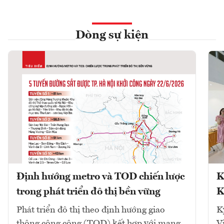
Dòng sự kiện
Định hướng metro và TOD chiến lược
K
trong phát triển đô thị bền vững
K
Phát triển đô thị theo định hướng giao
K
thông công cộng (TOD) kết hợp với mạng
V