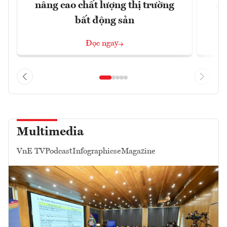
nâng cao chất lượng thị trường
qu
bất động sản
Đọc ngay
Multimedia
VnE TV
Podcast
Infographics
eMagazine