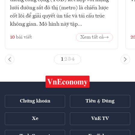
lưới đường sắt đô thị (metro) là chiến lược
cốt lõi để giải quyết ùn tắc và tái cấu trúc
không gian. Mô hình này tập...
10
bài viết
Xem tất cả
2
1
2
3
4
Chứng khoán
Tiêu & Dùng
Xe
VnE TV