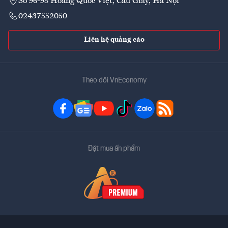
Số 96-98 Hoàng Quốc Việt, Cầu Giấy, Hà Nội
02437552050
Liên hệ quảng cáo
Theo dõi VnEconomy
Đặt mua ấn phẩm