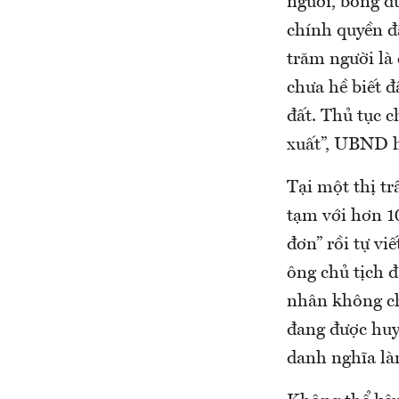
người, bỗng dư
chính quyền đ
trăm người là
chưa hề biết đ
đất. Thủ tục 
xuất”, UBND h
Tại một thị tr
tạm với hơn 1
đơn” rồi tự vi
ông chủ tịch 
nhân không ch
đang được huyệ
danh nghĩa làm