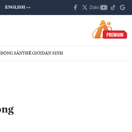
ENGLISH ++
 ĐỘNG SẢN
THẾ GIỚI
DÂN SINH
ông