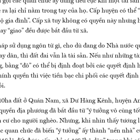
gọi các quan chức ấy đừng tiêu cực khi một tài sản
 ra lại chỉ nằm trong tay của họ. Cấp huyện có thể 
ộ gia đình”. Cấp xã tuy không có quyền này nhưng 
hay “giao” đều được bắt đầu từ xã.
háp sử dụng ngôn từ gì, cho dù đang do Nhà nước q
ay dân, thì đất đai vẫn là tài sản. Nếu như những tà
, bằng “đô” có thể bị định đoạt bởi các quyết định
ính quyền thì việc tiền bạc chi phối các quyết định
i.
 10ha đất ở Quán Nam, xã Dư Hàng Kênh, huyện An
uyền địa phương đã bắt đầu từ “ý tưởng vô cùng tố
 cư cho người nghèo. Nhưng, khi nhìn thấy tương la
c quan chức đã biến “ý tưởng” ấy thành “nền nhà” c