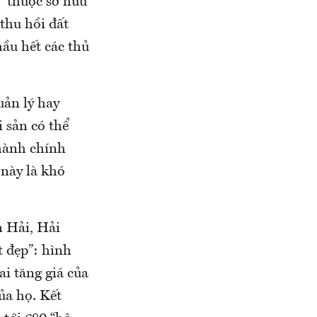
 “thuộc sở hữu
“thu hồi đất
hầu hết các thủ
uản lý hay
i sản có thể
 hành chính
 này là khó
 Hải, Hải
t đẹp”: hình
i tăng giá của
ủa họ. Kết