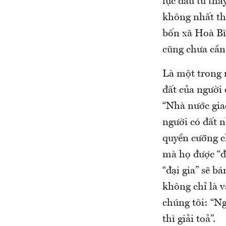
lực đầu tư tha
không nhất thi
bốn xã Hoà Bì
cũng chưa cần 
Là một trong r
đất của người
“Nhà nước giao
người có đất n
quyền cưỡng c
mà họ được “đ
“đại gia” sẽ b
không chỉ là v
chúng tôi: “N
thì giải toả”.