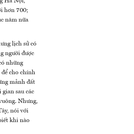
ng Hà Nội,
ới hơn 700;
hục năm nữa
hưng lịch sử có
ng người được
 có những
n để cho chính
hững mảnh đất
 gian sau các
t vuông. Nhưng,
ây, nói với
iết khi nào