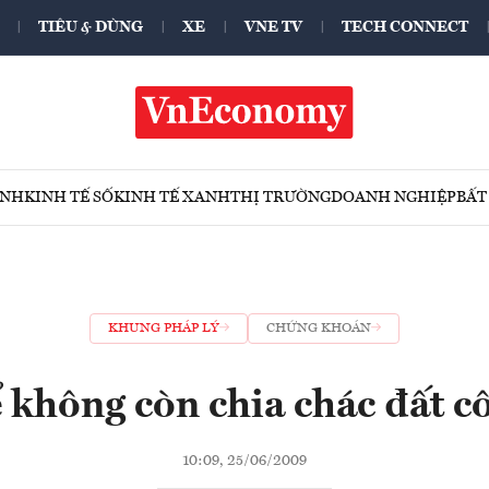
TIÊU & DÙNG
XE
VNE TV
TECH CONNECT
ÍNH
KINH TẾ SỐ
KINH TẾ XANH
THỊ TRƯỜNG
DOANH NGHIỆP
BẤT
KHUNG PHÁP LÝ
CHỨNG KHOÁN
 không còn chia chác đất c
10:09, 25/06/2009