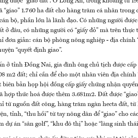
ng được “giao đất”. Ở Long An, trong khoảng từ 19
ã “giao” 1.760 ha đất cho hàng trăm cá nhân trong
 cán bộ, phần lớn là lãnh đạo. Có những người được
ất ở đâu, có những người có “giấy đỏ” mà trên thực 
chỉ đơn giản: cán bộ phòng nông nghiệp - địa chín
uyện “quyết định giao”.
ấn ở tỉnh Đồng Nai, gia đình ông chủ tịch được cấp
08 m2 đất; chỉ cần để cho một nhân viên địa chính
ết biên bản họp hội đồng cấp giấy chứng nhận quyền
đã hợp thức hoá được thêm 3.681m2. Đất được “giao”
ỉ từ nguồn đất công, hàng trăm ngàn hecta đất, từ
n, tỉnh, “thu hồi” từ tay nông dân để “giao” cho cá
 dự án “sân golf”, “khu đô thị” hoặc “làng sinh thá