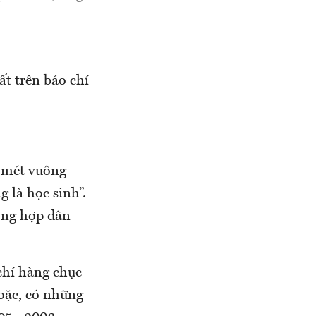
ất trên báo chí
n mét vuông
 là học sinh”.
ờng hợp dân
 chí hàng chục
oặc, có những