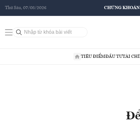
Thứ Sáu, 07/08/2026
CHỨNG KHOÁN
TIÊU ĐIỂM
ĐẦU TƯ
TÀI CH
Để