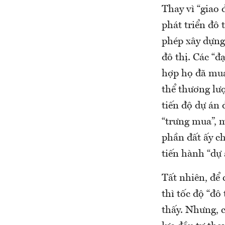
Thay vì “giao 
phát triển đô 
phép xây dựng
đô thị. Các “đ
hợp họ đã mua
thể thương lượ
tiến độ dự án 
“trưng mua”, m
phần đất ấy c
tiến hành “dự 
Tất nhiên, để 
thì tốc độ “đô
thấy. Nhưng, 