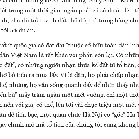
y vì chỉ là những kẻ có khả năng “chạy chọt”. Rõ rà
ết trong một thời gian ngắn phải có số dự án lên t
nh, cho dù trở thành đất thủ đô, thì trong hàng c
tới 54 dự án.
ất ít quốc gia có đất đai “thuộc sở hữu toàn dân” n
 dân Việt Nam là rất khác với phần còn lại. Có nhữ
 đất”, có những người nhận thừa kế đất từ tổ tiên,
hờ bỏ tiền ra mua lấy. Vì là dân, họ phải chấp nhậ
hế, nhưng, họ vẫn sống quanh đấy để nhìn thấy n
ền bù” mấy trăm ngàn một mét vuông, chỉ một thời
án nền với giá, có thể, lên tới vài chục triệu một mé
ấn đề tiền bạc, một quan chức Hà Nội có “gốc” Hà T
gay chính mồ mả tổ tiên của chúng tôi cũng không b