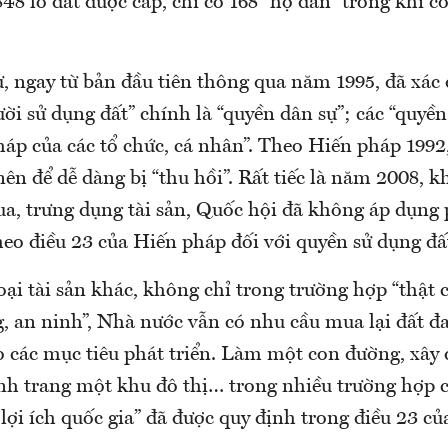
848 lô đất được cấp, chỉ có 168 “hộ dân” trong khi có
, ngay từ bản đầu tiên thông qua năm 1995, đã xác 
ời sử dụng đất” chính là “quyền dân sự”; các “quyền 
háp của các tổ chức, cá nhân”. Theo Hiến pháp 1992
ên để dễ dàng bị “thu hồi”. Rất tiếc là năm 2008, k
a, trưng dụng tài sản, Quốc hội đã không áp dụng
eo điều 23 của Hiến pháp đối với quyền sử dụng đấ
oại tài sản khác, không chỉ trong trường hợp “thật cầ
, an ninh”, Nhà nước vẫn có nhu cầu mua lại đất đa
o các mục tiêu phát triển. Làm một con đường, xây
ỉnh trang một khu đô thị… trong nhiều trường hợp 
 lợi ích quốc gia” đã được quy định trong điều 23 c