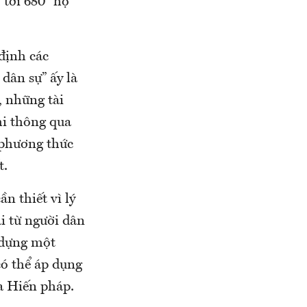
 tới 680 “hộ
định các
dân sự” ấy là
, những tài
hi thông qua
 phương thức
t.
n thiết vì lý
i từ người dân
 dựng một
có thể áp dụng
ủa Hiến pháp.