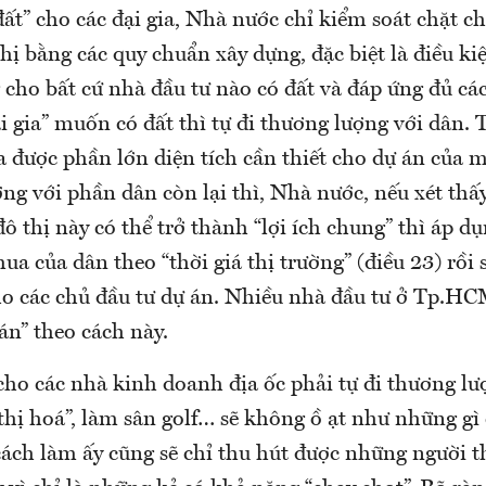
đất” cho các đại gia, Nhà nước chỉ kiểm soát chặt c
thị bằng các quy chuẩn xây dựng, đặc biệt là điều ki
 cho bất cứ nhà đầu tư nào có đất và đáp ứng đủ cá
ại gia” muốn có đất thì tự đi thương lượng với dân.
 được phần lớn diện tích cần thiết cho dự án của
ng với phần dân còn lại thì, Nhà nước, nếu xét thấy
đô thị này có thể trở thành “lợi ích chung” thì áp d
ua của dân theo “thời giá thị trường” (điều 23) rồi 
ho các chủ đầu tư dự án. Nhiều nhà đầu tư ở Tp.HC
án” theo cách này.
cho các nhà kinh doanh địa ốc phải tự đi thương lư
 thị hoá”, làm sân golf… sẽ không ồ ạt như những gì
cách làm ấy cũng sẽ chỉ thu hút được những người t