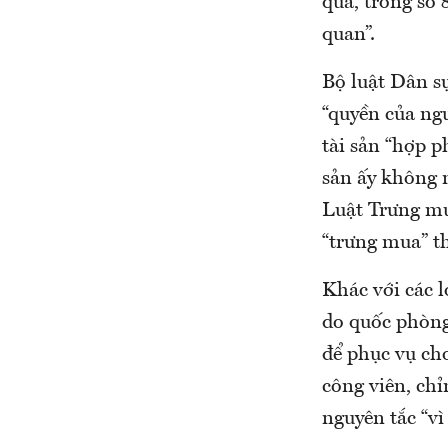
quả, trong số 
quan”.
Bộ luật Dân sự
“quyền của ngư
tài sản “hợp p
sản ấy không n
Luật Trưng mu
“trưng mua” th
Khác với các l
do quốc phòng
để phục vụ ch
công viên, ch
nguyên tắc “vì