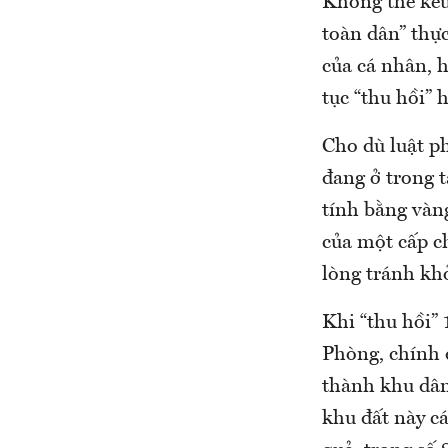
Không thể kêu 
toàn dân” thực
của cá nhân, h
tục “thu hồi” 
Cho dù luật p
đang ở trong t
tính bằng vàng
của một cấp ch
lòng tránh khỏ
Khi “thu hồi”
Phòng, chính q
thành khu dân
khu đất này cá