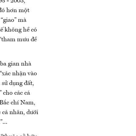
95 - 2003,
 đó hơn một
 “giao” mà
tế không hề có
h “tham mưu đề
 ba gian nhà
 “xác nhận vào
 sử dụng đất,
 cho các cá
 Bắc chí Nam,
c cá nhân, dưới
i”…