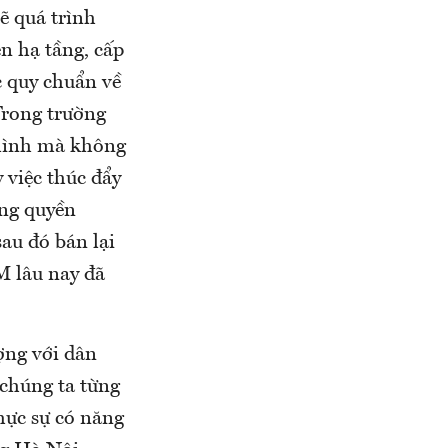
hẽ quá trình
ện hạ tầng, cấp
c quy chuẩn về
 Trong trường
 mình mà không
 việc thúc đẩy
ụng quyền
sau đó bán lại
M lâu nay đã
ợng với dân
 chúng ta từng
hực sự có năng