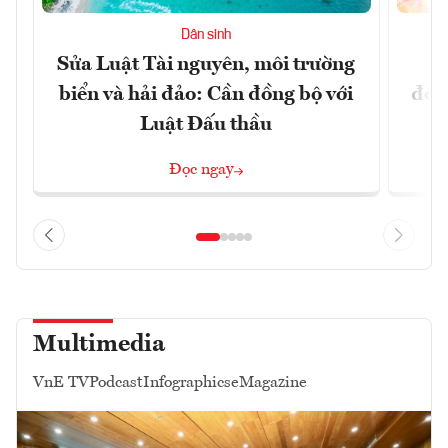
Dân sinh
Sửa Luật Tài nguyên, môi trường
L
biển và hải đảo: Cần đồng bộ với
đổi)
Luật Đấu thầu
Đọc ngay
Multimedia
VnE TV
Podcast
Infographics
eMagazine