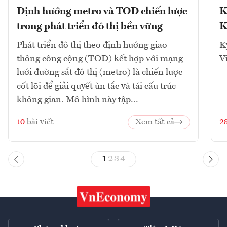
Định hướng metro và TOD chiến lược
K
trong phát triển đô thị bền vững
K
Phát triển đô thị theo định hướng giao
K
thông công cộng (TOD) kết hợp với mạng
V
lưới đường sắt đô thị (metro) là chiến lược
cốt lõi để giải quyết ùn tắc và tái cấu trúc
không gian. Mô hình này tập...
10
bài viết
Xem tất cả
2
1
2
3
4