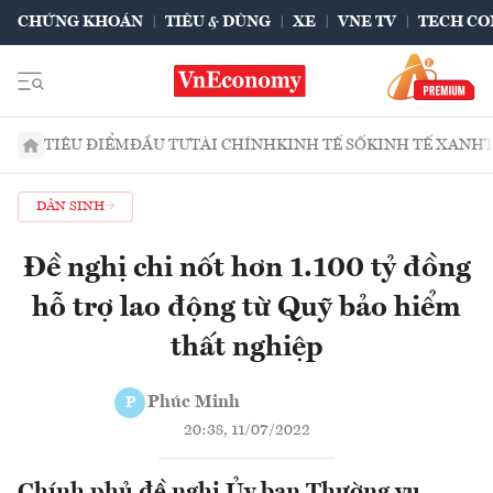
CHỨNG KHOÁN
TIÊU & DÙNG
XE
VNE TV
TECH CO
TIÊU ĐIỂM
ĐẦU TƯ
TÀI CHÍNH
KINH TẾ SỐ
KINH TẾ XANH
DÂN SINH
Đề nghị chi nốt hơn 1.100 tỷ đồng
hỗ trợ lao động từ Quỹ bảo hiểm
thất nghiệp
Phúc Minh
P
20:38, 11/07/2022
Chính phủ đề nghị Ủy ban Thường vụ