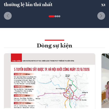
thường lệ lần thứ nhất
xuấ
Dòng sự kiện