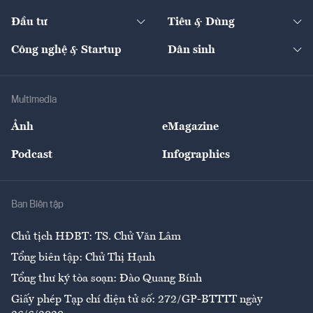
Start-up
Dự án
Công nghiệp
Chuyển động 24h
Đối thoại
The Guide
Video
Đầu tư
Tiêu & Dùng
Quản trị số
Cafe BĐS
Thị trường
Kinh doanh
Kết nối
Tạp chí kinh tế Việt Nam
eMagazine
Nhà đầu tư
Du lịch
Công nghệ & Startup
Dân sinh
Tư vấn
Nông sản
Doanh nhân
Tư vấn Tiêu & Dùng
Infographics
Hạ tầng
Sức khỏe
Khung pháp lý
Doanh nghiệp
Địa phương
Thị trường
Bảo hiểm
Multimedia
Sự kiện
Nhân lực
Ảnh
eMagazine
Đẹp +
An sinh
Podcast
Infographics
Giải trí
Y tế
Nhà
Ban Biên tập
Ẩm thực
Chủ tịch HĐBT: TS. Chử Văn Lâm
Tổng biên tập: Chử Thị Hạnh
Tổng thư ký tòa soạn: Đào Quang Bính
Giấy phép Tạp chí điện tử số: 272/GP-BTTTT ngày