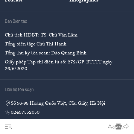
Podcast
Infographics
Giải trí
Y tế
Nhà
Ban Biên tập
Ẩm thực
Chủ tịch HĐBT: TS. Chử Văn Lâm
Tổng biên tập: Chử Thị Hạnh
Tổng thư ký tòa soạn: Đào Quang Bính
Giấy phép Tạp chí điện tử số: 272/GP-BTTTT ngày
26/6/2020
Liên hệ tòa soạn
Số 96-98 Hoàng Quốc Việt, Cầu Giấy, Hà Nội
02437552050
Liên hệ quảng cáo