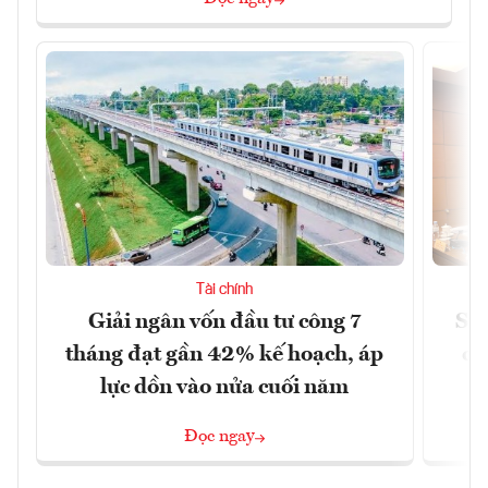
Tài chính
Giải ngân vốn đầu tư công 7
Sửa
tháng đạt gần 42% kế hoạch, áp
ca
lực dồn vào nửa cuối năm
Đọc ngay