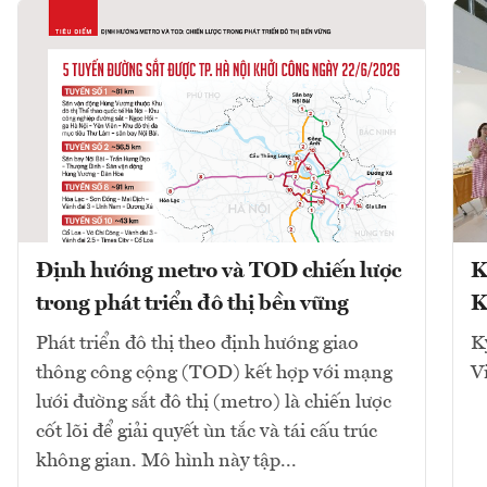
Định hướng metro và TOD chiến lược
K
trong phát triển đô thị bền vững
K
Phát triển đô thị theo định hướng giao
K
thông công cộng (TOD) kết hợp với mạng
V
lưới đường sắt đô thị (metro) là chiến lược
cốt lõi để giải quyết ùn tắc và tái cấu trúc
không gian. Mô hình này tập...