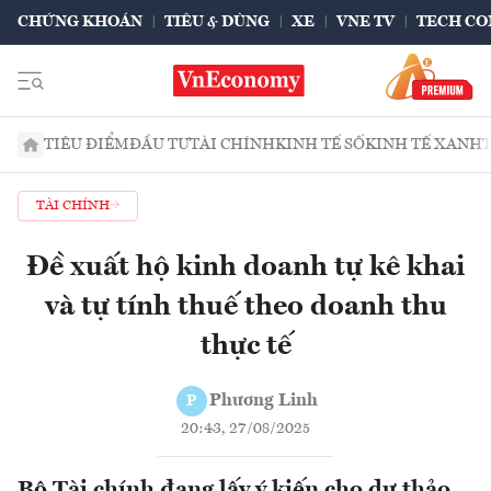
CHỨNG KHOÁN
TIÊU & DÙNG
XE
VNE TV
TECH CO
TIÊU ĐIỂM
ĐẦU TƯ
TÀI CHÍNH
KINH TẾ SỐ
KINH TẾ XANH
TÀI CHÍNH
Đề xuất hộ kinh doanh tự kê khai
và tự tính thuế theo doanh thu
thực tế
Phương Linh
P
20:43, 27/08/2025
Bộ Tài chính đang lấy ý kiến cho dự thảo