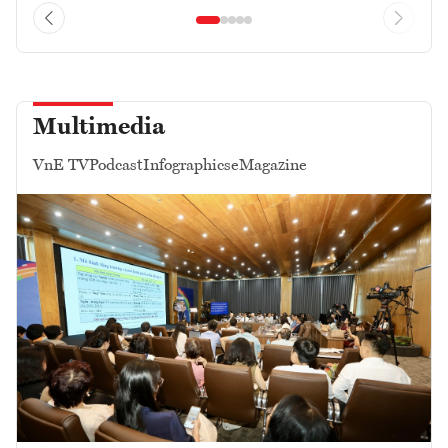
Multimedia
VnE TV
Podcast
Infographics
eMagazine