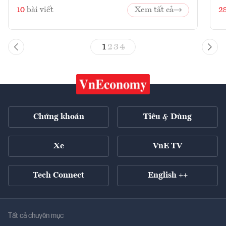
10
bài viết
Xem tất cả
2
1
2
3
4
Chứng khoán
Tiêu & Dùng
Xe
VnE TV
Tech Connect
English ++
Tất cả chuyên mục