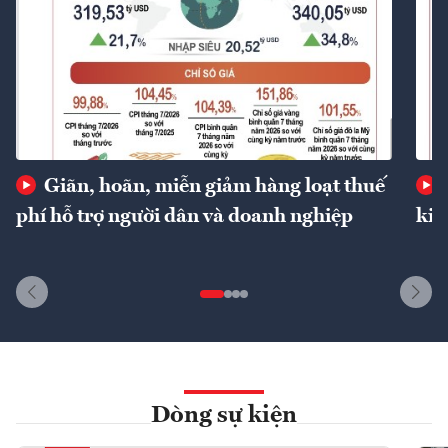
Giãn, hoãn, miễn giảm hàng loạt thuế
phí hỗ trợ người dân và doanh nghiệp
kin
Dòng sự kiện