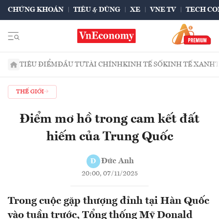
CHỨNG KHOÁN
TIÊU & DÙNG
XE
VNE TV
TECH CO
TIÊU ĐIỂM
ĐẦU TƯ
TÀI CHÍNH
KINH TẾ SỐ
KINH TẾ XANH
THẾ GIỚI
Điểm mơ hồ trong cam kết đất
hiếm của Trung Quốc
Đức Anh
Đ
20:00, 07/11/2025
Trong cuộc gặp thượng đỉnh tại Hàn Quốc
vào tuần trước, Tổng thống Mỹ Donald