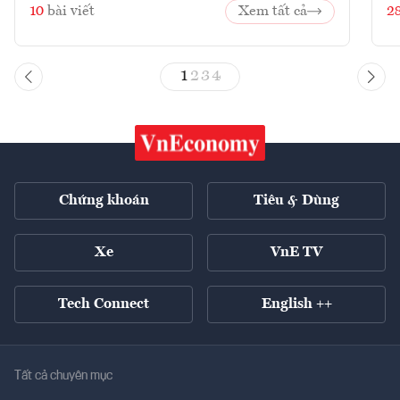
10
bài viết
Xem tất cả
2
1
2
3
4
Chứng khoán
Tiêu & Dùng
Xe
VnE TV
Tech Connect
English ++
Tất cả chuyên mục