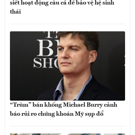
siết hoạt động câu cá để bảo vệ hệ sinh
thái
“Trùm” bán khống Michael Burry cảnh
báo rủi ro chứng khoán Mỹ sụp đổ