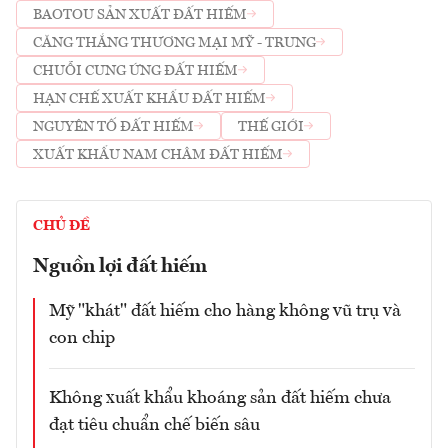
BAOTOU SẢN XUẤT ĐẤT HIẾM
CĂNG THẲNG THƯƠNG MẠI MỸ - TRUNG
CHUỖI CUNG ỨNG ĐẤT HIẾM
HẠN CHẾ XUẤT KHẨU ĐẤT HIẾM
NGUYÊN TỐ ĐẤT HIẾM
THẾ GIỚI
XUẤT KHẨU NAM CHÂM ĐẤT HIẾM
CHỦ ĐỀ
Nguồn lợi đất hiếm
Mỹ "khát" đất hiếm cho hàng không vũ trụ và
con chip
Không xuất khẩu khoáng sản đất hiếm chưa
đạt tiêu chuẩn chế biến sâu