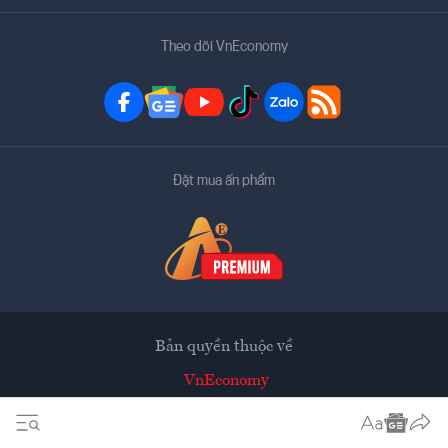
Theo dõi VnEconomy
Đặt mua ấn phẩm
Bản quyền thuộc về
VnEconomy
Tạp chí điện tử của Hội Khoa học Kinh tế Việt Nam