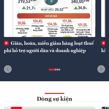
Giãn, hoãn, miễn giảm hàng loạt thuế
phí hỗ trợ người dân và doanh nghiệp
kin
Dòng sự kiện