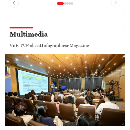
Multimedia
VnE TV
Podcast
Infographics
eMagazine