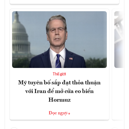
Thế giới
Mỹ tuyên bố sắp đạt thỏa thuận
“
với Iran để mở cửa eo biển
g
Hormuz
Đọc ngay