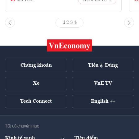
1
2
3
4
Chứng khoán
Tiêu & Dùng
Xe
VnE TV
Tech Connect
English ++
Tất cả chuyên mục
Kinh tế xanh
Tiêu điểm