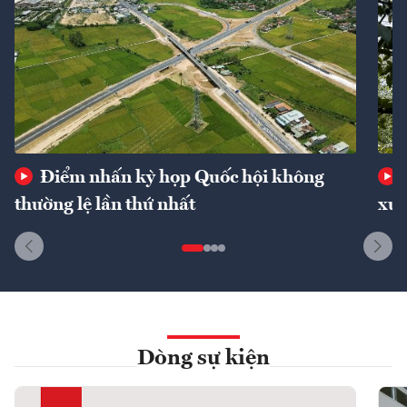
Điểm nhấn kỳ họp Quốc hội không
thường lệ lần thứ nhất
xuấ
Dòng sự kiện