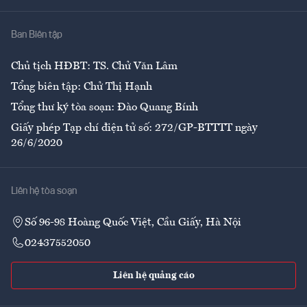
Nhà
Ban Biên tập
Ẩm thực
Chủ tịch HĐBT: TS. Chử Văn Lâm
Tổng biên tập: Chử Thị Hạnh
Tổng thư ký tòa soạn: Đào Quang Bính
Giấy phép Tạp chí điện tử số: 272/GP-BTTTT ngày
26/6/2020
Liên hệ tòa soạn
Số 96-98 Hoàng Quốc Việt, Cầu Giấy, Hà Nội
02437552050
Liên hệ quảng cáo