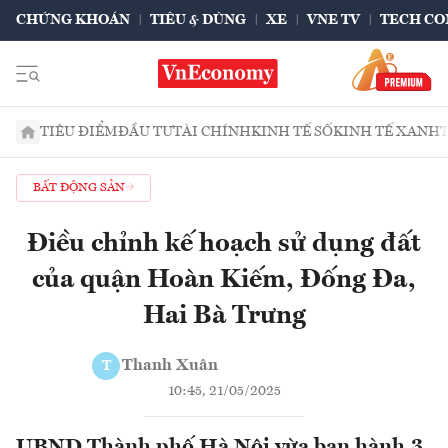
CHỨNG KHOÁN
TIÊU & DÙNG
XE
VNE TV
TECH CO
TIÊU ĐIỂM
ĐẦU TƯ
TÀI CHÍNH
KINH TẾ SỐ
KINH TẾ XANH
BẤT ĐỘNG SẢN
Điều chỉnh kế hoạch sử dụng đất
của quận Hoàn Kiếm, Đống Đa,
Hai Bà Trưng
Thanh Xuân
T
10:45, 21/05/2025
UBND Thành phố Hà Nội vừa ban hành 3