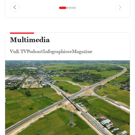
Multimedia
VnE TV
Podcast
Infographics
eMagazine