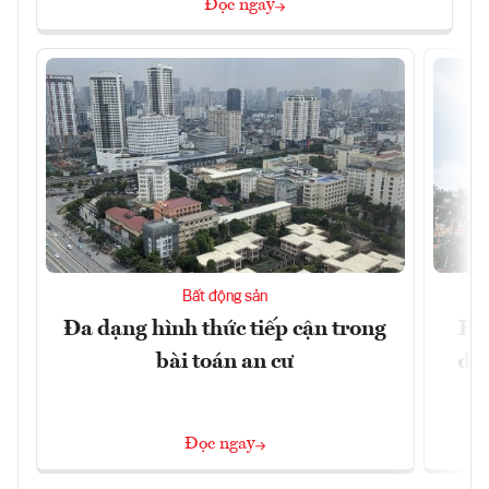
Đọc ngay
Bất động sản
Đa dạng hình thức tiếp cận trong
Hà
bài toán an cư
đặc
Đọc ngay