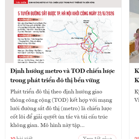
Định hướng metro và TOD chiến lược
K
trong phát triển đô thị bền vững
K
Phát triển đô thị theo định hướng giao
K
thông công cộng (TOD) kết hợp với mạng
V
lưới đường sắt đô thị (metro) là chiến lược
cốt lõi để giải quyết ùn tắc và tái cấu trúc
không gian. Mô hình này tập...
10
bài viết
Xem tất cả
2