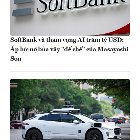
SoftBank và tham vọng AI trăm tỷ USD:
Áp lực nợ bủa vây "đế chế" của Masayoshi
Son