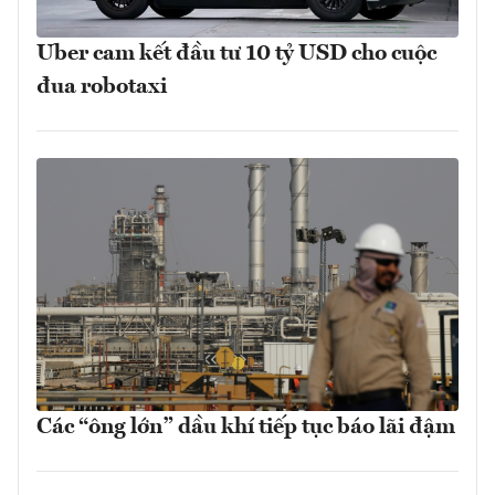
Uber cam kết đầu tư 10 tỷ USD cho cuộc
đua robotaxi
Các “ông lớn” dầu khí tiếp tục báo lãi đậm