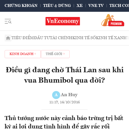
CHỨNG KHOÁN
TIÊU & DÙNG
XE
VNE TV
TECH CO
TIÊU ĐIỂM
ĐẦU TƯ
TÀI CHÍNH
KINH TẾ SỐ
KINH TẾ XANH
KINH DOANH
THẾ GIỚI
Điều gì đang chờ Thái Lan sau khi
vua Bhumibol qua đời?
An Huy
A
11:17, 14/10/2016
Thủ tướng nước này cảnh báo trừng trị bất
kỳ ai lợi dụng tình hình để gây rắc rối