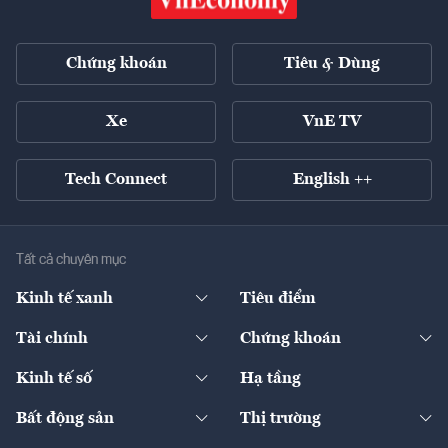
Chứng khoán
Tiêu & Dùng
Xe
VnE TV
Tech Connect
English ++
Tất cả chuyên mục
Kinh tế xanh
Tiêu điểm
Chuyển động xanh
Tài chính
Chứng khoán
Pháp lý
Ngân hàng
Doanh nghiệp niêm yết
Kinh tế số
Hạ tầng
Thương hiệu xanh
Thị trường vốn
Thị trường
Sản phẩm - Thị trường
Bất động sản
Thị trường
Diễn đàn
Thuế
Đầu tư
Tài sản số
Chính sách
Xuất nhập khẩu