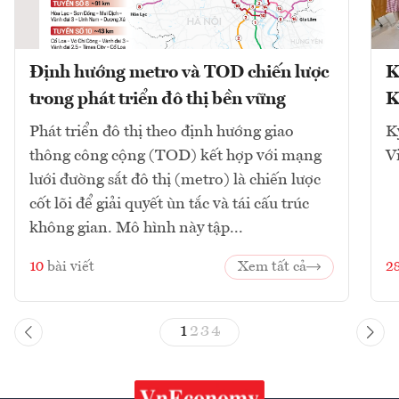
Định hướng metro và TOD chiến lược
K
trong phát triển đô thị bền vững
K
Phát triển đô thị theo định hướng giao
K
thông công cộng (TOD) kết hợp với mạng
V
lưới đường sắt đô thị (metro) là chiến lược
cốt lõi để giải quyết ùn tắc và tái cấu trúc
không gian. Mô hình này tập...
10
bài viết
Xem tất cả
2
1
2
3
4