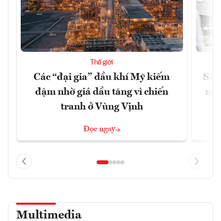
Thế giới
Các “đại gia” dầu khí Mỹ kiếm
Sam
đậm nhờ giá dầu tăng vì chiến
ngh
tranh ở Vùng Vịnh
Đọc ngay
Multimedia