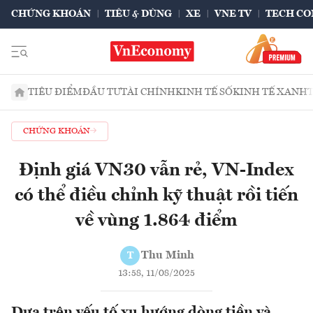
CHỨNG KHOÁN
TIÊU & DÙNG
XE
VNE TV
TECH CO
TIÊU ĐIỂM
ĐẦU TƯ
TÀI CHÍNH
KINH TẾ SỐ
KINH TẾ XANH
CHỨNG KHOÁN
Định giá VN30 vẫn rẻ, VN-Index
có thể điều chỉnh kỹ thuật rồi tiến
về vùng 1.864 điểm
Thu Minh
T
13:58, 11/08/2025
Dựa trên yếu tố xu hướng dòng tiền và