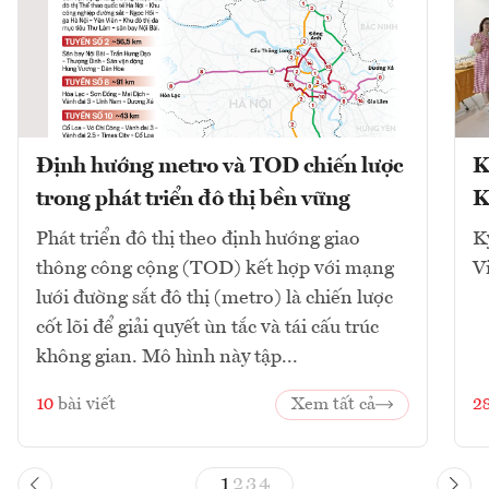
Định hướng metro và TOD chiến lược
K
trong phát triển đô thị bền vững
K
Phát triển đô thị theo định hướng giao
K
thông công cộng (TOD) kết hợp với mạng
V
lưới đường sắt đô thị (metro) là chiến lược
cốt lõi để giải quyết ùn tắc và tái cấu trúc
không gian. Mô hình này tập...
10
bài viết
Xem tất cả
2
1
2
3
4