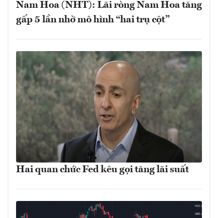
Nam Hoa (NHT): Lãi ròng Nam Hoa tăng
gấp 5 lần nhờ mô hình “hai trụ cột”
Hai quan chức Fed kêu gọi tăng lãi suất