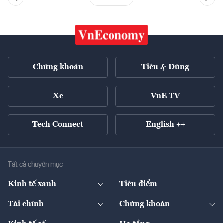
Chứng khoán
Tiêu & Dùng
Xe
VnE TV
Tech Connect
English ++
Tất cả chuyên mục
Kinh tế xanh
Tiêu điểm
Chuyển động xanh
Tài chính
Chứng khoán
Pháp lý
Ngân hàng
Doanh nghiệp niêm yết