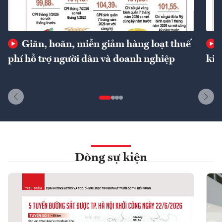
Giãn, hoãn, miễn giảm hàng loạt thuế
phí hỗ trợ người dân và doanh nghiệp
kin
Dòng sự kiện