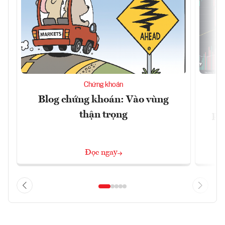
Chứng khoán
Blog chứng khoán: Vào vùng
V
thận trọng
ph
Đọc ngay