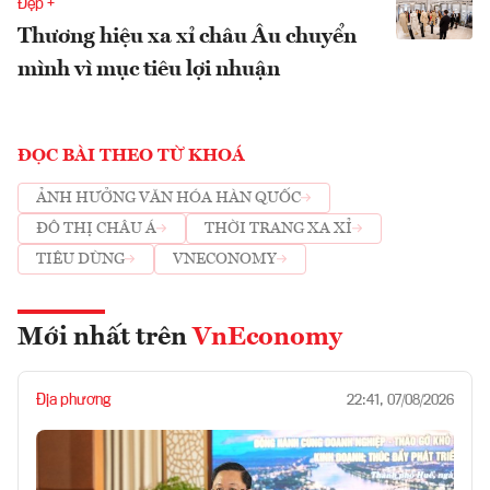
Đẹp +
Thương hiệu xa xỉ châu Âu chuyển
mình vì mục tiêu lợi nhuận
ĐỌC BÀI THEO TỪ KHOÁ
ẢNH HƯỞNG VĂN HÓA HÀN QUỐC
ĐÔ THỊ CHÂU Á
THỜI TRANG XA XỈ
TIÊU DÙNG
VNECONOMY
Mới nhất trên
VnEconomy
Địa phương
22:41, 07/08/2026