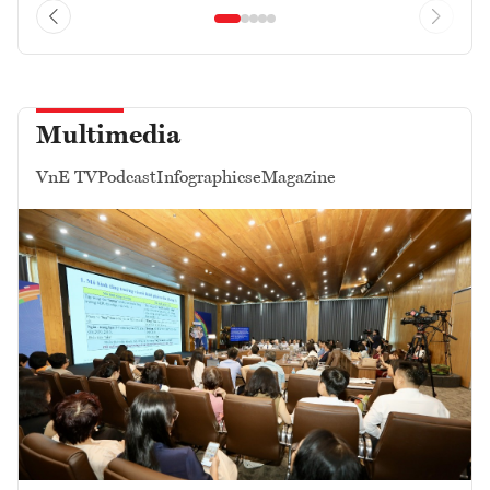
Multimedia
VnE TV
Podcast
Infographics
eMagazine