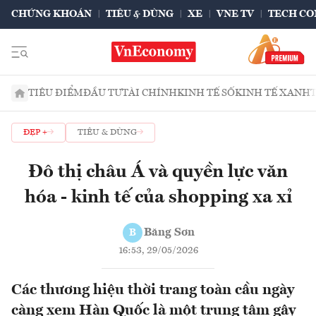
CHỨNG KHOÁN
TIÊU & DÙNG
XE
VNE TV
TECH CO
TIÊU ĐIỂM
ĐẦU TƯ
TÀI CHÍNH
KINH TẾ SỐ
KINH TẾ XANH
ĐẸP +
TIÊU & DÙNG
Đô thị châu Á và quyền lực văn
hóa - kinh tế của shopping xa xỉ
Băng Sơn
B
16:53, 29/05/2026
Các thương hiệu thời trang toàn cầu ngày
càng xem Hàn Quốc là một trung tâm gây