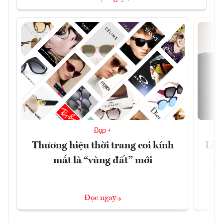
Đẹp +
Thương hiệu thời trang coi kính
Liệ
mắt là “vùng đất” mới
cã
Đọc ngay