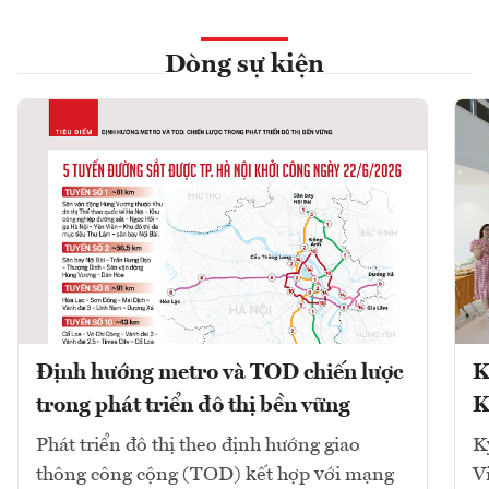
Dòng sự kiện
Định hướng metro và TOD chiến lược
K
trong phát triển đô thị bền vững
K
Phát triển đô thị theo định hướng giao
K
thông công cộng (TOD) kết hợp với mạng
V