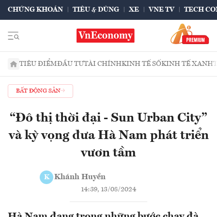
CHỨNG KHOÁN
TIÊU & DÙNG
XE
VNE TV
TECH CO
TIÊU ĐIỂM
ĐẦU TƯ
TÀI CHÍNH
KINH TẾ SỐ
KINH TẾ XANH
BẤT ĐỘNG SẢN
“Đô thị thời đại - Sun Urban City”
và kỳ vọng đưa Hà Nam phát triển
vươn tầm
Khánh Huyền
K
14:39, 13/08/2024
Hà Nam đang trong những bước chạy đà