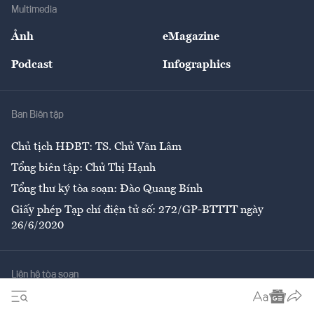
Bảo hiểm
Multimedia
Sự kiện
Nhân lực
Ảnh
eMagazine
Đẹp +
An sinh
Podcast
Infographics
Giải trí
Y tế
Nhà
Ban Biên tập
Ẩm thực
Chủ tịch HĐBT: TS. Chử Văn Lâm
Tổng biên tập: Chử Thị Hạnh
Tổng thư ký tòa soạn: Đào Quang Bính
Giấy phép Tạp chí điện tử số: 272/GP-BTTTT ngày
26/6/2020
Liên hệ tòa soạn
Số 96-98 Hoàng Quốc Việt, Cầu Giấy, Hà Nội