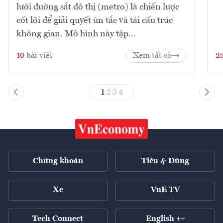
lưới đường sắt đô thị (metro) là chiến lược
cốt lõi để giải quyết ùn tắc và tái cấu trúc
không gian. Mô hình này tập...
10
bài viết
Xem tất cả
2
1
2
3
4
Chứng khoán
Tiêu & Dùng
Xe
VnE TV
Tech Connect
English ++