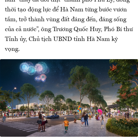
làm “thay da đổi thịt” thành phố Phủ Lý, đồng
thời tạo động lực để Hà Nam từng bước vươn
tầm, trở thành vùng đất đáng đến, đáng sống
của cả nước”, ông Trương Quốc Huy, Phó Bí thư
Tỉnh ủy, Chủ tịch UBND tỉnh Hà Nam kỳ
vọng.