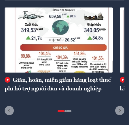
Giãn, hoãn, miễn giảm hàng loạt thuế
phí hỗ trợ người dân và doanh nghiệp
kin