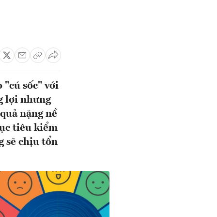
 "cú sốc" với
g lợi nhưng
 quả nặng nề
mục tiêu kiểm
g sẽ chịu tổn