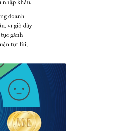
u nhập khẩu.
hững doanh
u, vì giờ đây
 tục gánh
uận tụt lùi,