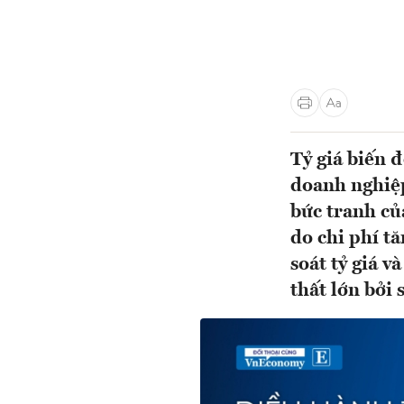
Tỷ giá biến 
doanh nghiệp
bức tranh củ
do chi phí t
soát tỷ giá 
thất lớn bởi 