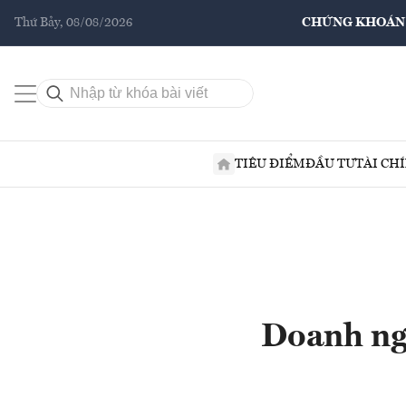
Thứ Bảy, 08/08/2026
CHỨNG KHOÁN
TIÊU ĐIỂM
ĐẦU TƯ
TÀI CH
Doanh ngh