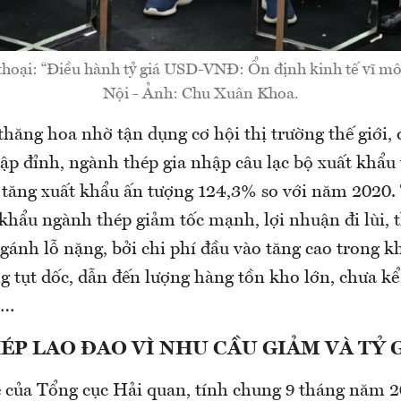
hoại: “Điều hành tỷ giá USD-VNĐ: Ổn định kinh tế vĩ mô
Nội - Ảnh: Chu Xuân Khoa.
ăng hoa nhờ tận dụng cơ hội thị trường thế giới, đ
 lập đỉnh, ngành thép gia nhập câu lạc bộ xuất khẩu 
tăng xuất khẩu ấn tượng 124,3% so với năm 2020. 
khẩu ngành thép giảm tốc mạnh, lợi nhuận đi lùi, 
ánh lỗ nặng, bởi chi phí đầu vào tăng cao trong kh
 tụt dốc, dẫn đến lượng hàng tồn kho lớn, chưa kể 
á…
P LAO ĐAO VÌ NHU CẦU GIẢM VÀ TỶ 
 của Tổng cục Hải quan, tính chung 9 tháng năm 