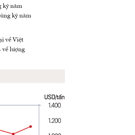
ng kỳ năm
 cùng kỳ năm
i về Việt
% về lượng