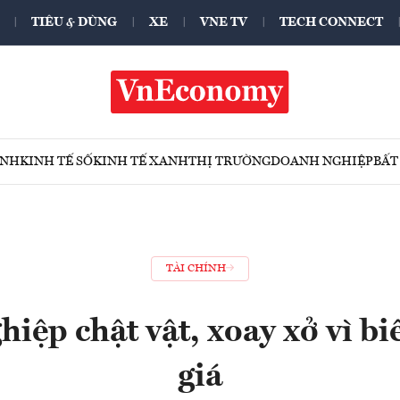
TIÊU & DÙNG
XE
VNE TV
TECH CONNECT
ÍNH
KINH TẾ SỐ
KINH TẾ XANH
THỊ TRƯỜNG
DOANH NGHIỆP
BẤT
TÀI CHÍNH
iệp chật vật, xoay xở vì bi
giá