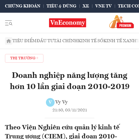
CHỨNG KHOÁN
TIÊU & DÙNG
XE
VNE TV
TECH CO
TIÊU ĐIỂM
ĐẦU TƯ
TÀI CHÍNH
KINH TẾ SỐ
KINH TẾ XANH
THỊ TRƯỜNG
Doanh nghiệp năng lượng tăng
hơn 10 lần giai đoạn 2010-2019
Vy Vy
V
21:50, 03/11/2021
Theo Viện Nghiên cứu quản lý kinh tế
Trung ương (CIEM), giai đoạn 2010-