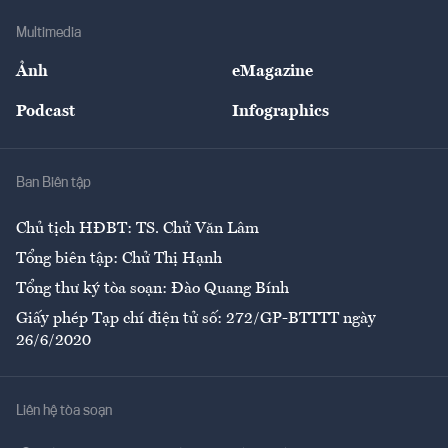
Doanh nghiệp
Địa phương
Thị trường
Bảo hiểm
Multimedia
Sự kiện
Nhân lực
Ảnh
eMagazine
Đẹp +
An sinh
Podcast
Infographics
Giải trí
Y tế
Nhà
Ban Biên tập
Ẩm thực
Chủ tịch HĐBT: TS. Chử Văn Lâm
Tổng biên tập: Chử Thị Hạnh
Tổng thư ký tòa soạn: Đào Quang Bính
Giấy phép Tạp chí điện tử số: 272/GP-BTTTT ngày
26/6/2020
Liên hệ tòa soạn