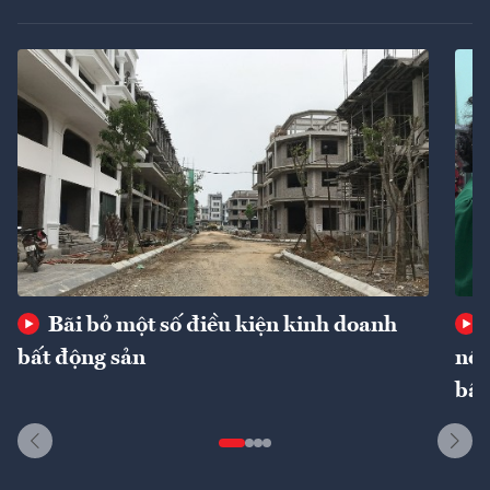
Bãi bỏ một số điều kiện kinh doanh
bất động sản
nôn
bất