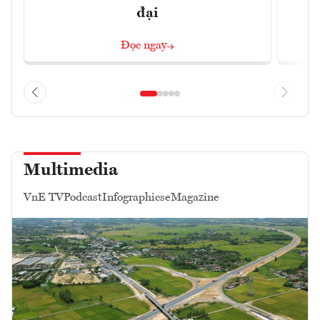
đại
Đọc ngay
Multimedia
VnE TV
Podcast
Infographics
eMagazine