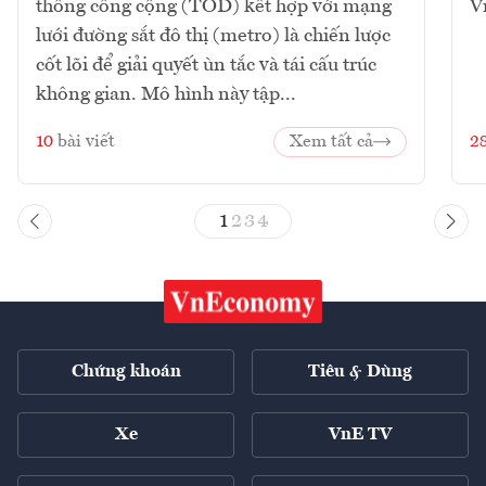
thông công cộng (TOD) kết hợp với mạng
V
lưới đường sắt đô thị (metro) là chiến lược
cốt lõi để giải quyết ùn tắc và tái cấu trúc
không gian. Mô hình này tập...
10
bài viết
Xem tất cả
2
1
2
3
4
Chứng khoán
Tiêu & Dùng
Xe
VnE TV