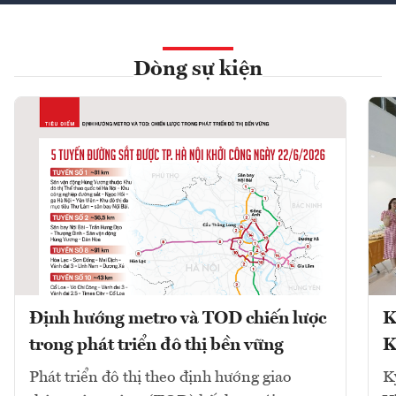
Dòng sự kiện
Định hướng metro và TOD chiến lược
K
trong phát triển đô thị bền vững
K
Phát triển đô thị theo định hướng giao
K